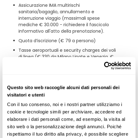
Assicurazione IMA multirischi
sanitaria/bagaglio, annullamento e
interruzione viaggio (massimali spese
mediche € 30.000 - richiedere il fascicolo
informativo all'atto della prenotazione).
Quota d’iscrizione (€ 79 a persona)
Tasse aeroportuali e security charges dei voli
di linea (€ 330 da Milano Linate e Venezia, €
325 da Bologna e Napoli, € 350 da Roma
Fiumicino, Bari e Palermo - prezzi per persona
soggetti ad aumento fino ad emissione dei
biglietti aerei)
Questo sito web raccoglie alcuni dati personali dei
visitatori e utenti
Escluso
Con il tuo consenso, noi e i nostri partner utilizziamo i 
cookie e tecnologie simili per archiviare, accedere ed 
La quota non comprende:
elaborare i dati personali come, ad esempio, la visita al 
sito web o la personalizzazione degli annunci. Poiché 
ESTA (USD 40 pp indicativi) o eventuale visto
rispettiamo il tuo diritto alla privacy, è possibile scegliere 
d’ingresso negli Stati Uniti, che ogni