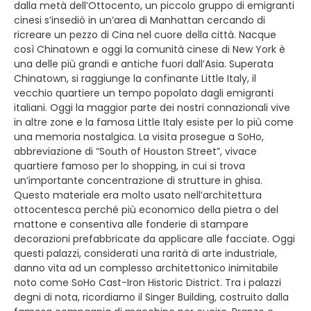
dalla metà dell’Ottocento, un piccolo gruppo di emigranti
cinesi s’insediò in un’area di Manhattan cercando di
ricreare un pezzo di Cina nel cuore della città. Nacque
così Chinatown e oggi la comunità cinese di New York è
una delle più grandi e antiche fuori dall’Asia. Superata
Chinatown, si raggiunge la confinante Little Italy, il
vecchio quartiere un tempo popolato dagli emigranti
italiani. Oggi la maggior parte dei nostri connazionali vive
in altre zone e la famosa Little Italy esiste per lo più come
una memoria nostalgica. La visita prosegue a SoHo,
abbreviazione di “South of Houston Street”, vivace
quartiere famoso per lo shopping, in cui si trova
un’importante concentrazione di strutture in ghisa.
Questo materiale era molto usato nell’architettura
ottocentesca perché più economico della pietra o del
mattone e consentiva alle fonderie di stampare
decorazioni prefabbricate da applicare alle facciate. Oggi
questi palazzi, considerati una rarità di arte industriale,
danno vita ad un complesso architettonico inimitabile
noto come SoHo Cast-Iron Historic District. Tra i palazzi
degni di nota, ricordiamo il Singer Building, costruito dalla