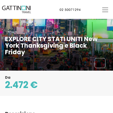
02 50071294
EXPLORE CITY STATI UNITI New
York Thanksgiving e Black
Friday
Da
2.472 €