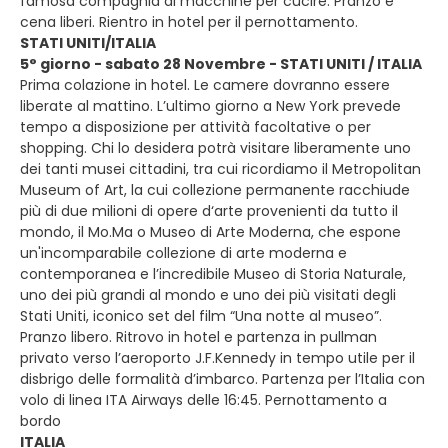
famosa compagnia di macchine per cucire. Pranzo e
cena liberi. Rientro in hotel per il pernottamento.
STATI UNITI/ITALIA
5° giorno - sabato 28 Novembre - STATI UNITI / ITALIA
Prima colazione in hotel. Le camere dovranno essere
liberate al mattino. L’ultimo giorno a New York prevede
tempo a disposizione per attività facoltative o per
shopping. Chi lo desidera potrà visitare liberamente uno
dei tanti musei cittadini, tra cui ricordiamo il Metropolitan
Museum of Art, la cui collezione permanente racchiude
più di due milioni di opere d‘arte provenienti da tutto il
mondo, il Mo.Ma o Museo di Arte Moderna, che espone
un'incomparabile collezione di arte moderna e
contemporanea e l’incredibile Museo di Storia Naturale,
uno dei più grandi al mondo e uno dei più visitati degli
Stati Uniti, iconico set del film “Una notte al museo”.
Pranzo libero. Ritrovo in hotel e partenza in pullman
privato verso l’aeroporto J.F.Kennedy in tempo utile per il
disbrigo delle formalità d’imbarco. Partenza per l’Italia con
volo di linea ITA Airways delle 16:45. Pernottamento a
bordo
ITALIA