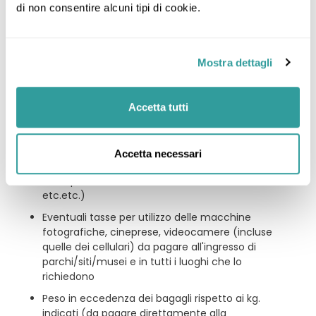
di non consentire alcuni tipi di cookie.
partecipante al viaggio dovrà richiedere
direttamente on-line. Il costo esatto sarà
formalizzato dalle competenti autorità
americane solo all'atto della richiesta
Mostra dettagli
Le bevande, i pranzi e le cene
Biglietti d’ingresso a musei, monumenti, siti
Accetta tutti
archeologici, parchi nazionali e luoghi
d’interesse storico/naturalistico/culturale non
menzionati alla voce “la quota comprende”
Accetta necessari
Qualsiasi extra di carattere personale (ad
esempio telefonate, servizio lavanderia
etc.etc.)
Eventuali tasse per utilizzo delle macchine
fotografiche, cineprese, videocamere (incluse
quelle dei cellulari) da pagare all'ingresso di
parchi/siti/musei e in tutti i luoghi che lo
richiedono
Peso in eccedenza dei bagagli rispetto ai kg.
indicati (da pagare direttamente alla