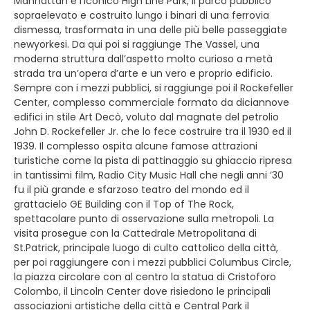
Manhattan e l’iconico High Line Park, il parco pubblico
sopraelevato e costruito lungo i binari di una ferrovia
dismessa, trasformata in una delle più belle passeggiate
newyorkesi. Da qui poi si raggiunge The Vassel, una
moderna struttura dall’aspetto molto curioso a metà
strada tra un’opera d’arte e un vero e proprio edificio.
Sempre con i mezzi pubblici, si raggiunge poi il Rockefeller
Center, complesso commerciale formato da diciannove
edifici in stile Art Decò, voluto dal magnate del petrolio
John D. Rockefeller Jr. che lo fece costruire tra il 1930 ed il
1939. Il complesso ospita alcune famose attrazioni
turistiche come la pista di pattinaggio su ghiaccio ripresa
in tantissimi film, Radio City Music Hall che negli anni ’30
fu il più grande e sfarzoso teatro del mondo ed il
grattacielo GE Building con il Top of The Rock,
spettacolare punto di osservazione sulla metropoli. La
visita prosegue con la Cattedrale Metropolitana di
St.Patrick, principale luogo di culto cattolico della città,
per poi raggiungere con i mezzi pubblici Columbus Circle,
la piazza circolare con al centro la statua di Cristoforo
Colombo, il Lincoln Center dove risiedono le principali
associazioni artistiche della città e Central Park il