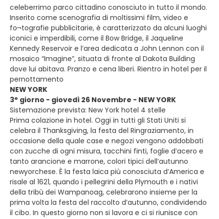
celeberrimo parco cittadino conosciuto in tutto il mondo.
Inserito come scenografia di moltissimi film, video e
fo¬tografie pubblicitarie, è caratterizzato da alcuni luoghi
iconici e imperdibili, come il Bow Bridge, il Jaqueline
Kennedy Reservoir e l’area dedicata a John Lennon con il
mosaico “Imagine”, situata di fronte al Dakota Building
dove lui abitava. Pranzo e cena liberi. Rientro in hotel per il
pernottamento
NEW YORK
3° giorno - giovedì 26 Novembre - NEW YORK
Sistemazione prevista: New York hotel 4 stelle
Prima colazione in hotel. Oggi in tutti gli Stati Uniti si
celebra il Thanksgiving, la festa del Ringraziamento, in
occasione della quale case e negozi vengono addobbati
con zucche di ogni misura, tacchini finti, foglie d’acero e
tanto arancione e marrone, colori tipici dell’autunno
newyorchese. È la festa laica più conosciuta d’America e
risale al 1621, quando i pellegrini della Plymouth e i nativi
della tribù dei Wampanoag, celebrarono insieme per la
prima volta la festa del raccolto d’autunno, condividendo
il cibo. In questo giorno non si lavora e ci si riunisce con