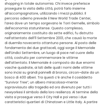
shopping in totale autonomia. Chi invece preferisce
proseguire la visita della città, potrà farlo insieme
all’accompagnatore, utilizzando i mezzi pubblici. Il
percorso odierno prevede il New World Trade Center,
l’area dove un tempo sorgevano le Torri Gemelle, simbolo
dell’economia statunitense. Questo complesso,
originariamente costituito da sette edifici, fu distrutto
nell’attentato dell’11 Settembre 2001, che causò la morte
di duemila novecento ottantuno persone. Al posto delle
fondamenta dei due grattaceli, oggi sorge il Memoriale
dell’Undici Settembre, un luogo di pace nel cuore della
città, costruito per commemorare le vittime
dell’attentato. Il Memoriale è composto da due enormi
vasche quadrate, ai lati delle quali i nomi delle vittime
sono incisi su grandi pannelli di bronzo, circon¬date da un
bosco di 400 alberi. Tra questi c’è anche il cosiddetto
“Survivor Tree”, un albero miracolosa¬mente
sopravvissuto alla tragedia ed ora divenuto per tutti i
newyorkesi il simbolo della loro resilienza. Al termine della
visita si prosegue verso il City Hall e poi verso i due
caratteristici quartieri di Chinatown e Little Italy. A partire