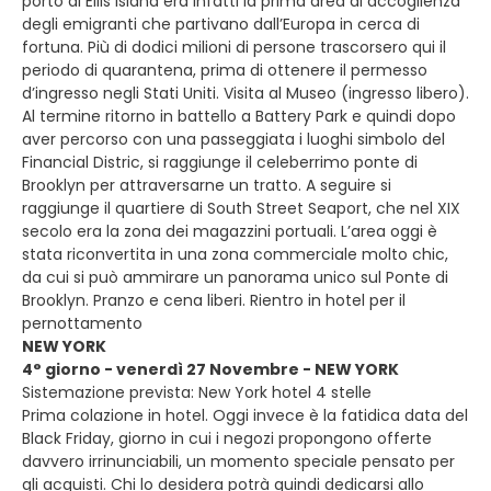
porto di Ellis Island era infatti la prima area di accoglienza
degli emigranti che partivano dall’Europa in cerca di
fortuna. Più di dodici milioni di persone trascorsero qui il
periodo di quarantena, prima di ottenere il permesso
d’ingresso negli Stati Uniti. Visita al Museo (ingresso libero).
Al termine ritorno in battello a Battery Park e quindi dopo
aver percorso con una passeggiata i luoghi simbolo del
Financial Distric, si raggiunge il celeberrimo ponte di
Brooklyn per attraversarne un tratto. A seguire si
raggiunge il quartiere di South Street Seaport, che nel XIX
secolo era la zona dei magazzini portuali. L’area oggi è
stata riconvertita in una zona commerciale molto chic,
da cui si può ammirare un panorama unico sul Ponte di
Brooklyn. Pranzo e cena liberi. Rientro in hotel per il
pernottamento
NEW YORK
4° giorno - venerdì 27 Novembre - NEW YORK
Sistemazione prevista: New York hotel 4 stelle
Prima colazione in hotel. Oggi invece è la fatidica data del
Black Friday, giorno in cui i negozi propongono offerte
davvero irrinunciabili, un momento speciale pensato per
gli acquisti. Chi lo desidera potrà quindi dedicarsi allo