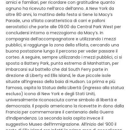
amici e familiari, per ricordare con gratitudine quanto
ognuno ha ricevuto nell’arco dell’anno. A New York da
oltre 80 anni, la mattina della festa si tiene la Macy’s
Parade, una sfilata caratteristica di carri e palloni
aerostatici che parte alle 09:00 da Central Park West per
concludersi intorno a mezzogiorno da Macy’s. In
compagnia dell’accompagnatore e utilizzando i mezzi
pubblici, si raggiunge la zona della sfilata, cercando una
buona postazione lungo il percorso per veder passare il
corteo. A seguire, sempre utilizzando i mezzi pubblici, ci si
sposta a Battery Park, punta estrema di Manhattan, per
imbarcarsi sul battello che dal South Ferry parte in
direzione di Liberty ed Ellis Island, le due piccole isole
situate all’ingresso della baia di Hudson. La prima e più
famosa, ospita la Statua della Libertà (ingresso alla statua
escluso) icona di New York e degli Stati Uniti,
universalmente riconosciuta come simbolo di libertà e
democrazia. Il popolo americano la ricevette in dono dalla
Francia per commemorare il centenario della Guerra
d’Indipendenza. La seconda isola ospita invece il
suggestivo Museo dell’Immigrazione. All’inizio del ‘900 il