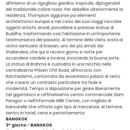
all’interno di un rigoglioso giardino tropicale, dipingendoli
del tradizionale colore rosso. Per abbellire ulteriormente la
residenza, Thompson aggiunse poi elementi
architettonici europei e nel corso dei suoi viaggi raccolse
oggetti antichi, arredi, porcellane e preziose statue di
Buddha, trasformando così l’abitazione in un’importante
testimonianza del passato. Al termine della visita, sosta al
vicino santuario di Erawan, uno dei più amati dai
thailandesi, che qui si recano giorno e notte per
accendere candele e incensi, invocando la buona sorte.
La statua di Brahma è custodita in una nicchia nella
centralissima Phloen Chit Road, all’incrocio con
Ratchadamri, contornata da avveniristici palazzi di vetro
che creano un contrasto particolare tra fede e
modernità. Tempo a disposizione per girare liberamente
nel gigantesco e raffinatissimo centro commerciale Siam
Paragon o nell’informale MBK Center, con migliaia di
bancarelle che offrono ogni tipo di mercanzia. Al termine,
rientro in hotel, cena e pernottamento
BANGKOK
3° giorno - BANGKOK