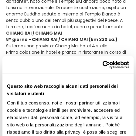
danzante”, noto come il Tempio Blu ancora poco noto al
turismo internazionale. Di recente costruzione, ospita un
enorme Buddha seduto e insieme al Tempio Bianco è
senza dubbio uno dei templi più suggestivi del Paese. Al
termine, trasferimento in hotel, cena e pernottamento
CHIANG RAI / CHIANG MAI
8° giorno - CHIANG RAI / CHIANG MAI (km 330 ca.)
Sistemazione prevista: Chaing Mai Hotel 4 stelle
Prima colazione in hotel e pranzo in ristorante in corso di
escursione. Al mattino, incontro con la guida locale e
partenza in pullman privato verso il confine birmano e le
remote montagne del Nord, lungo un percorso al di fuori
dei classici itinerari turistici. Sosta a Choui Fong, situata a
circa quaranta chilometri di distanza da Chiang Rai, per
Questo sito web raccoglie alcuni dati personali dei
visitare le caratteristiche piantagioni di thè realizzate con
visitatori e utenti
la tecnica dei terrazzamenti, che offrono una
meravigliosa vista panoramica sulle montagne
Con il tuo consenso, noi e i nostri partner utilizziamo i 
circostanti. A seguire, sosta al pittoresco mercato del
cookie e tecnologie simili per archiviare, accedere ed 
paesino principale dove sarà possibile incontrare i "popoli
elaborare i dati personali come, ad esempio, la visita al 
della montagna", gli abitanti dei villaggi tribali di
sito web o la personalizzazione degli annunci. Poiché 
quest’area remota che si recano al mercato per
rispettiamo il tuo diritto alla privacy, è possibile scegliere 
acquistare o vendere le proprie mercanzie. La visita