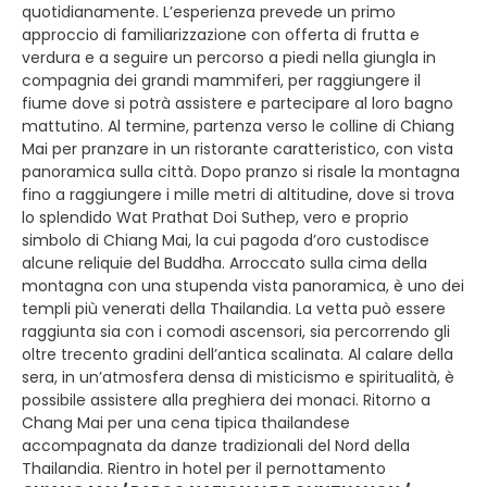
quotidianamente. L’esperienza prevede un primo
approccio di familiarizzazione con offerta di frutta e
verdura e a seguire un percorso a piedi nella giungla in
compagnia dei grandi mammiferi, per raggiungere il
fiume dove si potrà assistere e partecipare al loro bagno
mattutino. Al termine, partenza verso le colline di Chiang
Mai per pranzare in un ristorante caratteristico, con vista
panoramica sulla città. Dopo pranzo si risale la montagna
fino a raggiungere i mille metri di altitudine, dove si trova
lo splendido Wat Prathat Doi Suthep, vero e proprio
simbolo di Chiang Mai, la cui pagoda d’oro custodisce
alcune reliquie del Buddha. Arroccato sulla cima della
montagna con una stupenda vista panoramica, è uno dei
templi più venerati della Thailandia. La vetta può essere
raggiunta sia con i comodi ascensori, sia percorrendo gli
oltre trecento gradini dell’antica scalinata. Al calare della
sera, in un’atmosfera densa di misticismo e spiritualità, è
possibile assistere alla preghiera dei monaci. Ritorno a
Chang Mai per una cena tipica thailandese
accompagnata da danze tradizionali del Nord della
Thailandia. Rientro in hotel per il pernottamento