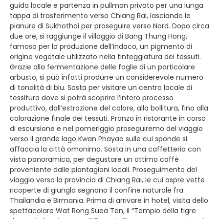
guida locale e partenza in pullman privato per una lunga
tappa di trasferimento verso Chiang Rai, lasciando le
pianure di Sukhothai per proseguire verso Nord. Dopo circa
due ore, si raggiunge il villaggio di Bang Thung Hong,
famoso per la produzione dell’indaco, un pigmento di
origine vegetale utilizzato nella tinteggiatura dei tessuti.
Grazie alla fermentazione delle foglie di un particolare
arbusto, si può infatti produrre un considerevole numero
di tonalità di blu. Sosta per visitare un centro locale di
tessitura dove si potrà scoprire l’intero processo
produttivo, dall’estrazione del colore, alla bollitura, fino alla
colorazione finale dei tessuti. Pranzo in ristorante in corso
di escursione e nel pomeriggio proseguiremo del viaggio
verso il grande lago Kwan Phayao sulle cui sponde si
affaccia la città omonima. Sosta in una caffetteria con
vista panoramica, per degustare un ottimo caffè
proveniente dalle piantagioni locali. Proseguimento del
viaggio verso la provincia di Chiang Rai, le cui aspre vette
ricoperte di giungla segnano il confine naturale fra
Thailandia e Birmania. Prima di arrivare in hotel, visita dello
spettacolare Wat Rong Suea Ten, il “Tempio della tigre