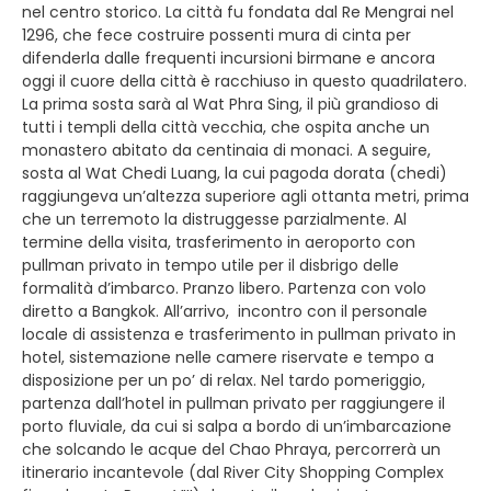
nel centro storico. La città fu fondata dal Re Mengrai nel
1296, che fece costruire possenti mura di cinta per
difenderla dalle frequenti incursioni birmane e ancora
oggi il cuore della città è racchiuso in questo quadrilatero.
La prima sosta sarà al Wat Phra Sing, il più grandioso di
tutti i templi della città vecchia, che ospita anche un
monastero abitato da centinaia di monaci. A seguire,
sosta al Wat Chedi Luang, la cui pagoda dorata (chedi)
raggiungeva un’altezza superiore agli ottanta metri, prima
che un terremoto la distruggesse parzialmente. Al
termine della visita, trasferimento in aeroporto con
pullman privato in tempo utile per il disbrigo delle
formalità d’imbarco. Pranzo libero. Partenza con volo
diretto a Bangkok. All’arrivo, incontro con il personale
locale di assistenza e trasferimento in pullman privato in
hotel, sistemazione nelle camere riservate e tempo a
disposizione per un po’ di relax. Nel tardo pomeriggio,
partenza dall’hotel in pullman privato per raggiungere il
porto fluviale, da cui si salpa a bordo di un’imbarcazione
che solcando le acque del Chao Phraya, percorrerà un
itinerario incantevole (dal River City Shopping Complex