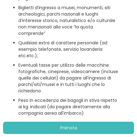
Biglietti d’ingresso a musei, monumenti, siti
archeologici, parchi nazionali e luoghi
d’interesse storico, naturalistico e/o culturale
non menzionati alla voce “la quota
comprende”
Qualsiasi extra di carattere personale (ad
esempio telefonate, servizio lavanderia
etc.etc.);
Eventuali tasse per utilizzo delle macchine
fotografiche, cineprese, videocamere (incluse
quelle dei cellulari) da pagare all'ingresso di
parchi/siti/musei e in tutti i luoghi che lo
richiedono
Peso in eccedenza dei bagagli in stiva rispetto
ai kg. indicati (da pagare direttamente alla
compagnia aerea all'imbarco)
Le mance (al personale alberghiero, agli
Prenota
autisti, alle guide etc.)