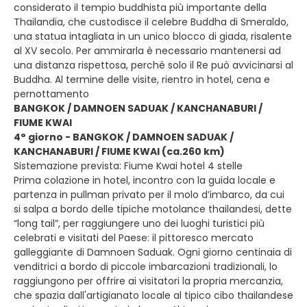
considerato il tempio buddhista più importante della
Thailandia, che custodisce il celebre Buddha di Smeraldo,
una statua intagliata in un unico blocco di giada, risalente
al XV secolo. Per ammirarla è necessario mantenersi ad
una distanza rispettosa, perché solo il Re può avvicinarsi al
Buddha. Al termine delle visite, rientro in hotel, cena e
pernottamento
BANGKOK / DAMNOEN SADUAK / KANCHANABURI /
FIUME KWAI
4° giorno - BANGKOK / DAMNOEN SADUAK /
KANCHANABURI / FIUME KWAI (ca.260 km)
Sistemazione prevista: Fiume Kwai hotel 4 stelle
Prima colazione in hotel, incontro con la guida locale e
partenza in pullman privato per il molo d’imbarco, da cui
si salpa a bordo delle tipiche motolance thailandesi, dette
“long tail”, per raggiungere uno dei luoghi turistici più
celebrati e visitati del Paese: il pittoresco mercato
galleggiante di Damnoen Saduak. Ogni giorno centinaia di
venditrici a bordo di piccole imbarcazioni tradizionali, lo
raggiungono per offrire ai visitatori la propria mercanzia,
che spazia dall'artigianato locale al tipico cibo thailandese