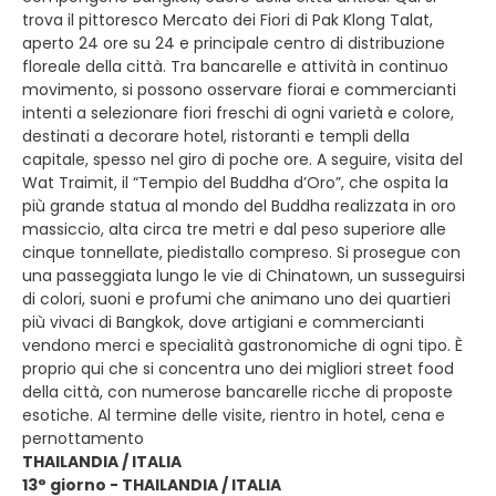
trova il pittoresco Mercato dei Fiori di Pak Klong Talat,
aperto 24 ore su 24 e principale centro di distribuzione
floreale della città. Tra bancarelle e attività in continuo
movimento, si possono osservare fiorai e commercianti
intenti a selezionare fiori freschi di ogni varietà e colore,
destinati a decorare hotel, ristoranti e templi della
capitale, spesso nel giro di poche ore. A seguire, visita del
Wat Traimit, il “Tempio del Buddha d’Oro”, che ospita la
più grande statua al mondo del Buddha realizzata in oro
massiccio, alta circa tre metri e dal peso superiore alle
cinque tonnellate, piedistallo compreso. Si prosegue con
una passeggiata lungo le vie di Chinatown, un susseguirsi
di colori, suoni e profumi che animano uno dei quartieri
più vivaci di Bangkok, dove artigiani e commercianti
vendono merci e specialità gastronomiche di ogni tipo. È
proprio qui che si concentra uno dei migliori street food
della città, con numerose bancarelle ricche di proposte
esotiche. Al termine delle visite, rientro in hotel, cena e
pernottamento
THAILANDIA / ITALIA
13° giorno - THAILANDIA / ITALIA