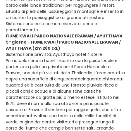
bordo delle lance tradizionali per raggiungere il resort,
situato ai piedi delle lussureggianti montagne e inserito in
un contesto paesaggistico di grande atmosfera.
Sistemazione nelle camere riservate, cena e
pernottamento
FIUME KWAI / PARCO NAZIONALE ERAWAN / AYUTTHAYA
5° giorno - FIUME KWAI / PARCO NAZIONALE ERAWAN /
AYUTTHAYA (km 280 ca.)
Sistemazione prevista: Ayutthaya hotel 4 stelle
Prima colazione in hotel, incontro con la guida locale e
partenza in pullman privato per il Parco Nazionale di
Erawan, uno dei più visitati della Thailandia. L’area protetta
copre una superficie di cinquecentocinquanta chilometri
quadrati ed è costituita da una foresta pluviale ricca di
piccoli corsi d’acqua e di alcune zone carsiche
caratterizzate da grotte più o meno estese. Istituito nel
1975, deve il nome alla sua attrazione principale: le
cascate di Erawan. Il sentiero per raggiungerle, che offre
scorci incantevoli su una foresta dalle mille tonalità di
verde, origina dal centro visitatori e prosegue lungo il
corso del fiume che compie ben sette salti, creando