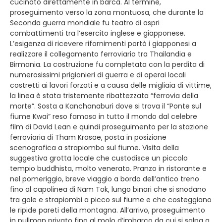
cucinato direttamente in barca. Al termine,
proseguimento verso la zona montuosa, che durante la
Seconda guerra mondiale fu teatro di aspri
combattimenti tra l’esercito inglese e giapponese.
L’esigenza di ricevere rifornimenti portò i giapponesi a
realizzare il collegamento ferroviario tra Thailandia e
Birmania. La costruzione fu completata con la perdita di
numerosissimi prigionieri di guerra e di operai locali
costretti ai lavori forzati e a causa delle migliaia di vittime,
la linea è stata tristemente ribattezzata “ferrovia della
morte”. Sosta a Kanchanaburi dove si trova il “Ponte sul
fiume Kwai” reso famoso in tutto il mondo dal celebre
film di David Lean e quindi proseguimento per la stazione
ferroviaria di Tham Krasae, posta in posizione
scenografica a strapiombo sul fiume. Visita della
suggestiva grotta locale che custodisce un piccolo
tempio buddhista, molto venerato. Pranzo in ristorante e
nel pomeriggio, breve viaggio a bordo dell’antico treno
fino al capolinea di Nam Tok, lungo binari che si snodano
tra gole e strapiombi a picco sul fiume e che costeggiano
le ripide pareti della montagna. All’arrivo, proseguimento
in pullman privato fino al molo d’imbarco da cui si salpa a