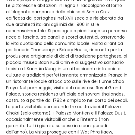
Le pittoresche abitazioni in legno si raccolgono attorno
all’elegante campanile della chiesa di Santa Cruz,
edificata dai portoghesi nel XVIII secolo e rielaborata da
due architetti italiani agli inizi del ‘900 in stile
neorinascimentale. Si prosegue a piedi lungo un percorso
ricco di fascino, tra canali e scorci autentici, osservando
la vita quotidiana della comunità locale. Visita all’antica
pasticceria Thanusingha Bakery House, rinomata per la
produzione artigianale di dolci di tradizione portoghese, al
piccolo museo Baan Kudi Chin e al suggestivo santuario
taoista di Kuan An Keng, in un affascinante intreccio di
culture e tradizioni perfettamente armonizzate. Pranzo in
un ristorante locale affacciato sulle rive del fiume Chao
Praya. Nel pomeriggio, visita del maestoso Royal Grand
Palace, storica residenza ufficiale dei sovrani thailandesi,
costruito a partire dal 1782 e ampliato nel corso dei secoli.
La parte visitabile comprende tre costruzioni: il Palazzo
Chakri (solo esterno), il Palazzo Montien e il Palazzo Dusit,
occasionalmente visitabili anche all'interno (non
garantito tutti i giorni e sospeso in alcuni periodi
dell'anno). La visita prosegue con il Wat Phra Kaew,