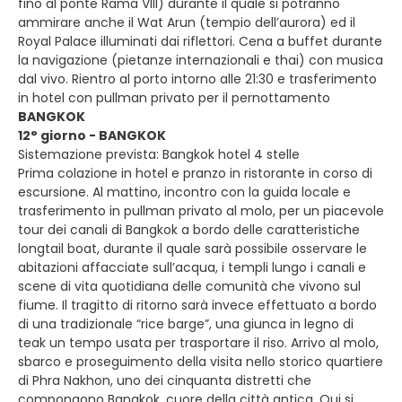
fino al ponte Rama VIII) durante il quale si potranno
ammirare anche il Wat Arun (tempio dell’aurora) ed il
Royal Palace illuminati dai riflettori. Cena a buffet durante
la navigazione (pietanze internazionali e thai) con musica
dal vivo. Rientro al porto intorno alle 21:30 e trasferimento
in hotel con pullman privato per il pernottamento
BANGKOK
12° giorno - BANGKOK
Sistemazione prevista: Bangkok hotel 4 stelle
Prima colazione in hotel e pranzo in ristorante in corso di
escursione. Al mattino, incontro con la guida locale e
trasferimento in pullman privato al molo, per un piacevole
tour dei canali di Bangkok a bordo delle caratteristiche
longtail boat, durante il quale sarà possibile osservare le
abitazioni affacciate sull’acqua, i templi lungo i canali e
scene di vita quotidiana delle comunità che vivono sul
fiume. Il tragitto di ritorno sarà invece effettuato a bordo
di una tradizionale “rice barge”, una giunca in legno di
teak un tempo usata per trasportare il riso. Arrivo al molo,
sbarco e proseguimento della visita nello storico quartiere
di Phra Nakhon, uno dei cinquanta distretti che
compongono Bangkok, cuore della città antica. Qui si