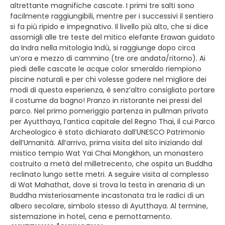
altrettante magnifiche cascate. I primi tre salti sono
facilmente raggiungibili, mentre per i successivi il sentiero
si fa più ripido e impegnativo. Il livello più alto, che si dice
assomigli alle tre teste del mitico elefante Erawan guidato
da Indra nella mitologia Indù, si raggiunge dopo circa
un’ora e mezzo di cammino (tre ore andata/ritorno). Ai
piedi delle cascate le acque color smeraldo riempiono
piscine naturali e per chi volesse godere nel migliore dei
modi di questa esperienza, è senz’altro consigliato portare
il costume da bagno! Pranzo in ristorante nei pressi del
parco. Nel primo pomeriggio partenza in pullman privato
per Ayutthaya, l’antica capitale del Regno Thai, il cui Parco
Archeologico è stato dichiarato dall’UNESCO Patrimonio
dell’Umanità. All’arrivo, prima visita del sito iniziando dal
mistico tempio Wat Yai Chai Mongkhon, un monastero
costruito a metà del milletrecento, che ospita un Buddha
reclinato lungo sette metri. A seguire visita al complesso
di Wat Mahathat, dove si trova la testa in arenaria di un
Buddha misteriosamente incastonata tra le radici di un
albero secolare, simbolo stesso di Ayutthaya. Al termine,
sistemazione in hotel, cena e pernottamento.