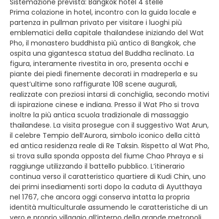
Sistemazione prevista: Bangkok hotel 4 stelle
Prima colazione in hotel, incontro con la guida locale e
partenza in pullman privato per visitare i luoghi più
emblematici della capitale thailandese iniziando del Wat
Pho, il monastero buddhista più antico di Bangkok, che
ospita una gigantesca statua del Buddha reclinato. La
figura, interamente rivestita in oro, presenta occhi e
piante dei piedi finemente decorati in madreperla e su
quest’ultime sono raffigurate 108 scene augurali,
realizzate con preziosi intarsi di conchiglia, secondo motivi
di ispirazione cinese e indiana. Presso il Wat Pho si trova
inoltre la più antica scuola tradizionale di massaggio
thailandese. La visita prosegue con il suggestivo Wat Arun,
il celebre Tempio dell’Aurora, simbolo iconico della città
ed antica residenza reale di Re Taksin. Rispetto al Wat Pho,
si trova sulla sponda opposta del fiume Chao Phraya e si
raggiunge utilizzando il battello pubblico. L’itinerario
continua verso il caratteristico quartiere di Kudi Chin, uno
dei primi insediamenti sorti dopo la caduta di Ayutthaya
nel 1767, che ancora oggi conserva intatta la propria
identità multiculturale assumendo le caratteristiche di un
vero e proprio villaggio all’interno della grande metropoli.