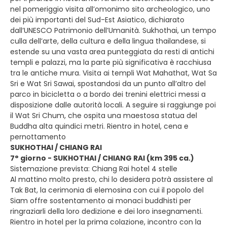
nel pomeriggio visita all’omonimo sito archeologico, uno
dei più importanti del Sud-Est Asiatico, dichiarato
dall’UNESCO Patrimonio dell’Umanità. Sukhothai, un tempo
culla dell’arte, della cultura e della lingua thailandese, si
estende su una vasta area punteggiata da resti di antichi
templi e palazzi, ma la parte più significativa è racchiusa
tra le antiche mura. Visita ai templi Wat Mahathat, Wat Sa
Sri e Wat Sri Sawai, spostandosi da un punto all’altro del
parco in bicicletta o a bordo dei trenini elettrici messi a
disposizione dalle autorità locali. A seguire si raggiunge poi
il Wat Sri Chum, che ospita una maestosa statua del
Buddha alta quindici metri. Rientro in hotel, cena e
pernottamento
SUKHOTHAI / CHIANG RAI
7° giorno - SUKHOTHAI / CHIANG RAI (km 395 ca.)
Sistemazione prevista: Chiang Rai hotel 4 stelle
Al mattino molto presto, chi lo desidera potrà assistere al
Tak Bat, la cerimonia di elemosina con cui il popolo del
Siam offre sostentamento ai monaci buddhisti per
ringraziarli della loro dedizione e dei loro insegnamenti.
Rientro in hotel per la prima colazione, incontro con la