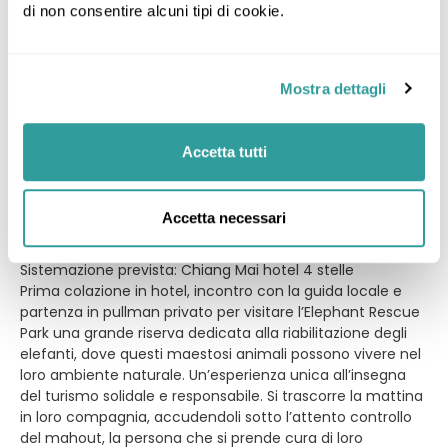
di non consentire alcuni tipi di cookie.
prosegue con il tempio Wat Rong Khun, meglio
conosciuto come Tempio Bianco. Questo particolarissimo
tempio, di recente costruzione ma dal fascino antico, è
realizzato interamente in gesso bianco e specchietti, che
Mostra dettagli
riflettono i raggi del sole creando particolari giochi di luce.
Al termine, proseguimento del viaggio in pullman privato
verso Chiang Mai, con sosta per il pranzo in ristorante a
Accetta tutti
Mae Kachan, località famosa per le sorgenti di acqua
calda. Proseguimento verso Chang Mai con arrivo in
serata, sistemazione in hotel, cena e pernottamento
Accetta necessari
CHIANG MAI
9° giorno - CHIANG MAI
Sistemazione prevista: Chiang Mai hotel 4 stelle
Prima colazione in hotel, incontro con la guida locale e
partenza in pullman privato per visitare l’Elephant Rescue
Park una grande riserva dedicata alla riabilitazione degli
elefanti, dove questi maestosi animali possono vivere nel
loro ambiente naturale. Un’esperienza unica all’insegna
del turismo solidale e responsabile. Si trascorre la mattina
in loro compagnia, accudendoli sotto l’attento controllo
del mahout, la persona che si prende cura di loro