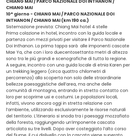
CHIANG MAI / PARCO NAZIONALE DOI INTHANON /
CHIANG MAI
10° giorno - CHIANG MAI / PARCO NAZIONALE DOI
INTHANON / CHIANG MAI (km 190 ca.)
Sistemazione prevista: Chiang Mai hotel 4 stelle
Prima colazione in hotel, incontro con la guida locale e
partenza con mezzi privati per visitare il Parco Nazionale
Doi Inthanon. La prima tappa sarà alle imponenti cascate
Mae Ya, che con i loro duecentosettanta metri di altezza
sono tra le più grandi e scenografiche di tutta la regione.
A seguire, incontro con una guida locale di etnia Karen per
un trekking leggero (circa quattro chilometri di
percorrenza) alla scoperta non solo delle straordinarie
bellezze paesaggistiche dell’area, ma anche delle
comunità di montagna, entrando in stretto contatto con
loro per scoprirne usi e costumi. Le popolazioni locali,
infatti, vivono ancora oggi in stretta relazione con
l’ambiente, utilizzando esclusivamente le risorse naturali
del territorio. L’itinerario si snoda tra i paesaggi mozzafiato
della foresta, raggiungendo un’imponente cascata
articolata su tre livelli. Dopo aver costeggiato l’alto corso
del fiume, il cui dislivello con la cascata viene superato