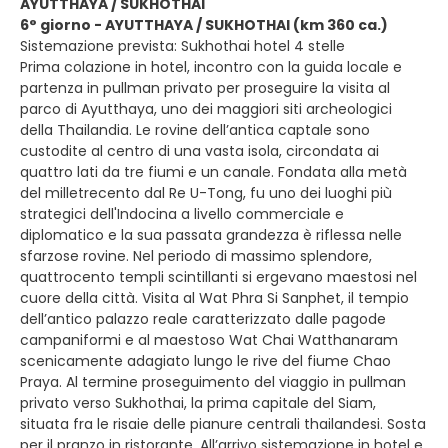
AYUTTHAYA / SUKHOTHAI
6° giorno - AYUTTHAYA / SUKHOTHAI (km 360 ca.)
Sistemazione prevista: Sukhothai hotel 4 stelle
Prima colazione in hotel, incontro con la guida locale e
partenza in pullman privato per proseguire la visita al
parco di Ayutthaya, uno dei maggiori siti archeologici
della Thailandia. Le rovine dell’antica captale sono
custodite al centro di una vasta isola, circondata ai
quattro lati da tre fiumi e un canale. Fondata alla metà
del milletrecento dal Re U-Tong, fu uno dei luoghi più
strategici dell'Indocina a livello commerciale e
diplomatico e la sua passata grandezza è riflessa nelle
sfarzose rovine. Nel periodo di massimo splendore,
quattrocento templi scintillanti si ergevano maestosi nel
cuore della città. Visita al Wat Phra Si Sanphet, il tempio
dell’antico palazzo reale caratterizzato dalle pagode
campaniformi e al maestoso Wat Chai Watthanaram
scenicamente adagiato lungo le rive del fiume Chao
Praya. Al termine proseguimento del viaggio in pullman
privato verso Sukhothai, la prima capitale del Siam,
situata fra le risaie delle pianure centrali thailandesi. Sosta
per il pranzo in ristorante. All’arrivo sistemazione in hotel e