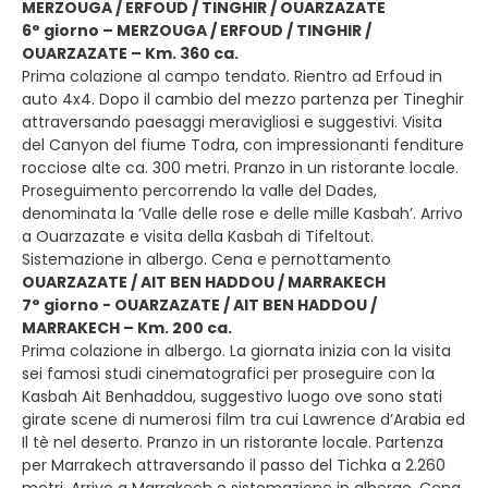
MERZOUGA / ERFOUD / TINGHIR / OUARZAZATE
6° giorno – MERZOUGA / ERFOUD / TINGHIR /
OUARZAZATE – Km. 360 ca.
Prima colazione al campo tendato. Rientro ad Erfoud in
auto 4x4. Dopo il cambio del mezzo partenza per Tineghir
attraversando paesaggi meravigliosi e suggestivi. Visita
del Canyon del fiume Todra, con impressionanti fenditure
rocciose alte ca. 300 metri. Pranzo in un ristorante locale.
Proseguimento percorrendo la valle del Dades,
denominata la ‘Valle delle rose e delle mille Kasbah’. Arrivo
a Ouarzazate e visita della Kasbah di Tifeltout.
Sistemazione in albergo. Cena e pernottamento
OUARZAZATE / AIT BEN HADDOU / MARRAKECH
7° giorno - OUARZAZATE / AIT BEN HADDOU /
MARRAKECH – Km. 200 ca.
Prima colazione in albergo. La giornata inizia con la visita
sei famosi studi cinematografici per proseguire con la
Kasbah Ait Benhaddou, suggestivo luogo ove sono stati
girate scene di numerosi film tra cui Lawrence d’Arabia ed
Il tè nel deserto. Pranzo in un ristorante locale. Partenza
per Marrakech attraversando il passo del Tichka a 2.260