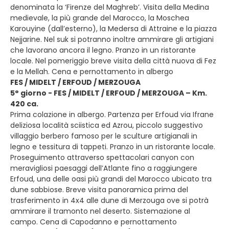
denominata la ‘Firenze del Maghreb’. Visita della Medina
medievale, la più grande del Marocco, la Moschea
Karouyine (dall’esterno), la Medersa di Attraine e la piazza
Nejjarine. Nel suk si potranno inoltre ammirare gli artigiani
che lavorano ancora il legno. Pranzo in un ristorante
locale. Nel pomeriggio breve visita della città nuova di Fez
e la Mellah. Cena e pernottamento in albergo
FES / MIDELT / ERFOUD / MERZOUGA
5° giorno - FES / MIDELT / ERFOUD / MERZOUGA – Km.
420 ca.
Prima colazione in albergo. Partenza per Erfoud via Ifrane
deliziosa località sciistica ed Azrou, piccolo suggestivo
villaggio berbero famoso per le sculture artigianali in
legno e tessitura di tappeti. Pranzo in un ristorante locale.
Proseguimento attraverso spettacolari canyon con
meravigliosi paesaggi dell’Atlante fino a raggiungere
Erfoud, una delle oasi più grandi del Marocco ubicato tra
dune sabbiose. Breve visita panoramica prima del
trasferimento in 4x4 alle dune di Merzouga ove si potrà
ammirare il tramonto nel deserto. Sistemazione al
campo. Cena di Capodanno e pernottamento