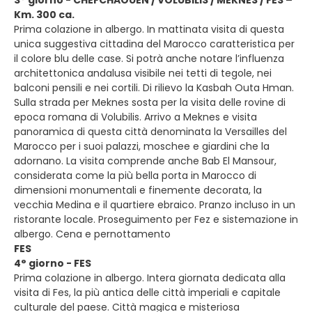
3° giorno - CHEFCHAOUEN / VOLUBILIS / MEKNES / FES –
Km. 300 ca.
Prima colazione in albergo. In mattinata visita di questa
unica suggestiva cittadina del Marocco caratteristica per
il colore blu delle case. Si potrà anche notare l’influenza
architettonica andalusa visibile nei tetti di tegole, nei
balconi pensili e nei cortili. Di rilievo la Kasbah Outa Hman.
Sulla strada per Meknes sosta per la visita delle rovine di
epoca romana di Volubilis. Arrivo a Meknes e visita
panoramica di questa città denominata la Versailles del
Marocco per i suoi palazzi, moschee e giardini che la
adornano. La visita comprende anche Bab El Mansour,
considerata come la più bella porta in Marocco di
dimensioni monumentali e finemente decorata, la
vecchia Medina e il quartiere ebraico. Pranzo incluso in un
ristorante locale. Proseguimento per Fez e sistemazione in
albergo. Cena e pernottamento
FES
4° giorno - FES
Prima colazione in albergo. Intera giornata dedicata alla
visita di Fes, la più antica delle città imperiali e capitale
culturale del paese. Città magica e misteriosa