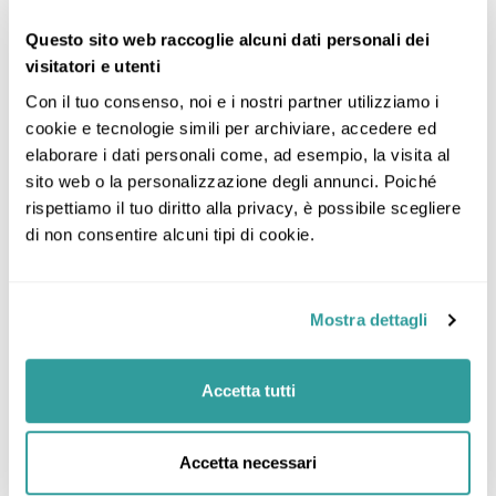
La quota comprende:
Questo sito web raccoglie alcuni dati personali dei
visitatori e utenti
Voli di linea in classe economica
Con il tuo consenso, noi e i nostri partner utilizziamo i 
Tasse aeroportuali attualmente in vigore
cookie e tecnologie simili per archiviare, accedere ed 
Trasferimenti ed ingressi come da
elaborare i dati personali come, ad esempio, la visita al 
programma
sito web o la personalizzazione degli annunci. Poiché 
Tour di gruppo minimo 6/massimo 16
rispettiamo il tuo diritto alla privacy, è possibile scegliere 
partecipanti
di non consentire alcuni tipi di cookie.
Visite/escursioni con guida parlante italiano
Ingressi ai siti come da programma
Mostra dettagli
Sistemazione in camera doppia standard e
trattamento come da programma
Accetta tutti
Assicurazione IMA medico bagaglio base –
Annullamento Rischi Nominati
Assistenza del corrispondente locale
Accetta necessari