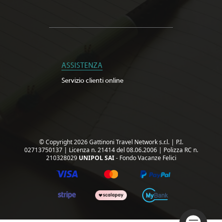
ASSISTENZA
Servizio clienti online
© Copyright 2026 Gattinoni Travel Network s.r.l.
|
P.I.
02713750137
|
Licenza n. 21414 del 08.06.2006
|
Polizza RC n.
210328029
UNIPOL SAI
- Fondo Vacanze Felici