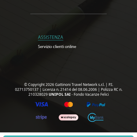
ASSISTENZA
Servizio clienti online
© Copyright 2026 Gattinoni Travel Network s.r.l.
|
P.I.
02713750137
|
Licenza n. 21414 del 08.06.2006
|
Polizza RC n.
210328029
UNIPOL SAI
- Fondo Vacanze Felici