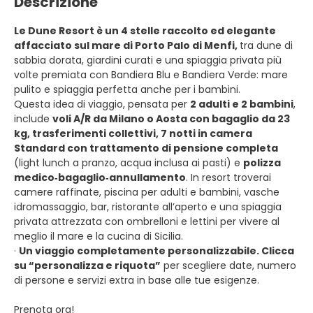
Descrizione
Le Dune Resort è un 4 stelle raccolto ed elegante
affacciato sul mare di Porto Palo di Menfi,
tra dune di
sabbia dorata, giardini curati e una spiaggia privata più
volte premiata con Bandiera Blu e Bandiera Verde: mare
pulito e spiaggia perfetta anche per i bambini.
Questa idea di viaggio, pensata per
2 adulti e 2 bambini
,
include
voli A/R da Milano o Aosta con bagaglio da 23
kg, trasferimenti collettivi, 7 notti in camera
Standard con trattamento di pensione completa
(light lunch a pranzo, acqua inclusa ai pasti) e
polizza
medico‑bagaglio‑annullamento
. In resort troverai
camere raffinate, piscina per adulti e bambini, vasche
idromassaggio, bar, ristorante all’aperto e una spiaggia
privata attrezzata con ombrelloni e lettini per vivere al
meglio il mare e la cucina di Sicilia.
·
Un viaggio completamente personalizzabile. Clicca
su “personalizza e riquota”
per scegliere date, numero
di persone e servizi extra in base alle tue esigenze.
Prenota ora!