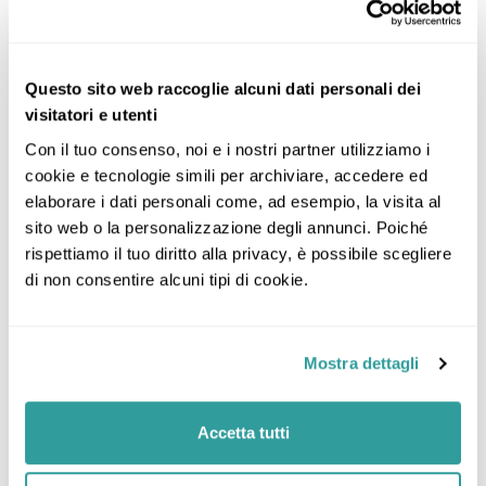
Giorno 8: Palermo, Sicilia
Questo sito web raccoglie alcuni dati personali dei
Incluso
visitatori e utenti
Con il tuo consenso, noi e i nostri partner utilizziamo i 
cookie e tecnologie simili per archiviare, accedere ed 
La quota comprende:
elaborare i dati personali come, ad esempio, la visita al 
voli a/r con franchigia bagaglio di 23 kg
sito web o la personalizzazione degli annunci. Poiché 
rispettiamo il tuo diritto alla privacy, è possibile scegliere 
trasferimenti collettivi a/r
di non consentire alcuni tipi di cookie.
soggiorno di 7 notti in camera junior suite con
trattamento pensione completa con acqua ai
pasti inclusa (a pranzo light lunch)
Mostra dettagli
polizza medico bagaglio annullamento
Escluso
Accetta tutti