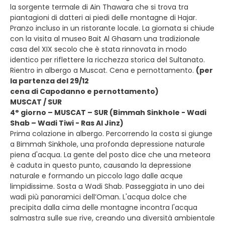
la sorgente termale di Ain Thawara che si trova tra
piantagioni di datteri ai piedi delle montagne di Hajar.
Pranzo incluso in un ristorante locale. La giornata si chiude
con la visita al museo Bait Al Ghasam una tradizionale
casa del XIX secolo che è stata rinnovata in modo
identico per riflettere la ricchezza storica del Sultanato.
Rientro in albergo a Muscat. Cena e pernottamento.
(per
la partenza del 29/12
cena di Capodanno e pernottamento)
MUSCAT / SUR
4° giorno – MUSCAT – SUR (Bimmah Sinkhole - Wadi
Shab – Wadi Tiwi - Ras Al Jinz)
Prima colazione in albergo. Percorrendo la costa si giunge
a Bimmah Sinkhole, una profonda depressione naturale
piena d'acqua. La gente del posto dice che una meteora
è caduta in questo punto, causando la depressione
naturale e formando un piccolo lago dalle acque
limpidissime. Sosta a Wadi Shab. Passeggiata in uno dei
wadi più panoramici dell’Oman. L'acqua dolce che
precipita dalla cima delle montagne incontra l'acqua
salmastra sulle sue rive, creando una diversità ambientale