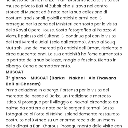
richiesto sei anni. Pranzo in un ristorante locale. Visita del
museo privato Bait Al Zubair che si trova nel centro
storico di Muscat ed è noto per la sua collezione di
costumi tradizionali, gioielli antichi e armi, ecc. Si
prosegue per la zona dei Ministeri con sosta per la visita
della Royal Opera House. Sosta fotografica al Palazzo Al
Alam, il palazzo del Sultano. Si continua poi con la visita
dei forti Mirani e Jalali (solo dall'esterno). Arrivo al Souq
Muttrah, uno dei mercati più antichi dell'Oman, risalente a
circa duecento anni. La sua antichità ha forse aumentato
la portata della sua bellezza, magia e fascino. Rientro in
albergo. Cena e pernottamento.
MUSCAT
3° giorno – MUSCAT (Barka – Nakhal - Ain Thawara –
Bait al Ghasam)
Prima colazione in albergo. Partenza per la visita del
mercato del pesce di Barka, un tradizionale mercato
ittico. Si prosegue per il villaggio di Nakhal, circondato da
palme da dattero e noto per le sorgenti termali. Sosta
fotografica al Forte di Nakhal splendidamente restaurato,
costruito nel XVI sec su un enorme roccia da un Imam
della dinastia Bani Kharous. Proseguimento delle visite con