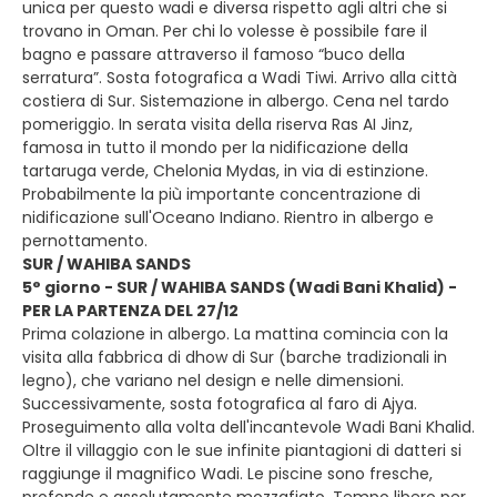
unica per questo wadi e diversa rispetto agli altri che si
trovano in Oman. Per chi lo volesse è possibile fare il
bagno e passare attraverso il famoso “buco della
serratura”. Sosta fotografica a Wadi Tiwi. Arrivo alla città
costiera di Sur. Sistemazione in albergo. Cena nel tardo
pomeriggio. In serata visita della riserva Ras AI Jinz,
famosa in tutto il mondo per la nidificazione della
tartaruga verde, Chelonia Mydas, in via di estinzione.
Probabilmente la più importante concentrazione di
nidificazione sull'Oceano Indiano. Rientro in albergo e
pernottamento.
SUR / WAHIBA SANDS
5° giorno - SUR / WAHIBA SANDS (Wadi Bani Khalid) -
PER LA PARTENZA DEL 27/12
Prima colazione in albergo. La mattina comincia con la
visita alla fabbrica di dhow di Sur (barche tradizionali in
legno), che variano nel design e nelle dimensioni.
Successivamente, sosta fotografica al faro di Ajya.
Proseguimento alla volta dell'incantevole Wadi Bani Khalid.
Oltre il villaggio con le sue infinite piantagioni di datteri si
raggiunge il magnifico Wadi. Le piscine sono fresche,