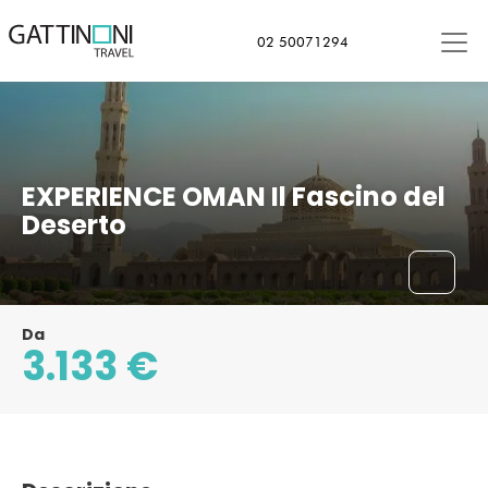
Muscat, Oman
02 50071294
EXPERIENCE OMAN Il Fascino del
Deserto
Da
3.133 €