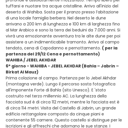
profonde e assolutamente mozzafiato. Tempo libero per
tuffarsi e nuotare tra acque cristalline. Arrivo all'inizio del
deserto di Wahiba. Sosta per il pranzo presso l’abitazione
di una locale famiglia berbera. Nel deserto le dune
arrivano a 200 km di lunghezza e 100 km di larghezza fino
al Mar Arabico e sono la terra dei beduini da 7.000 anni. Si
vivrà una emozionante avventura tra le alte dune per poi
assistere a un indimenticabile tramonto. Arrivo al campo
tendato, cena di Capodanno e pernottamento.
( per la
partenza del 29/12 Cena e pernottamento)
WAHIBA / JEBEL AKHDAR
6° giorno - WAHIBA - JEBEL AKHDAR (Bahla – Jabrin –
Birkat Al Mauz)
Prima colazione al campo. Partenza per lo Jebel Akhdar
(montagna verde). Lungo il percorso sosta fotografica
all'imponente Forte di Bahla (sito Unesco). E 'stato
costruito nel terzo millennio AC. La lunghezza della
facciata sud è di circa 112 metri, mentre la facciata est è
di circa 114 metri. Visita del Castello di Jabrin, un grande
edificio rettangolare composto da cinque piani e
contenente 55 camere. Questo castello si distingue per le
iscrizioni e gli affreschi che adornano le sue stanze. I