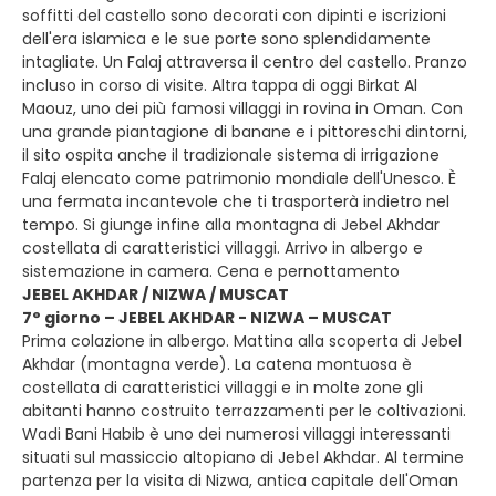
soffitti del castello sono decorati con dipinti e iscrizioni
dell'era islamica e le sue porte sono splendidamente
intagliate. Un Falaj attraversa il centro del castello. Pranzo
incluso in corso di visite. Altra tappa di oggi Birkat Al
Maouz, uno dei più famosi villaggi in rovina in Oman. Con
una grande piantagione di banane e i pittoreschi dintorni,
il sito ospita anche il tradizionale sistema di irrigazione
Falaj elencato come patrimonio mondiale dell'Unesco. È
una fermata incantevole che ti trasporterà indietro nel
tempo. Si giunge infine alla montagna di Jebel Akhdar
costellata di caratteristici villaggi. Arrivo in albergo e
sistemazione in camera. Cena e pernottamento
JEBEL AKHDAR / NIZWA / MUSCAT
7° giorno – JEBEL AKHDAR - NIZWA – MUSCAT
Prima colazione in albergo. Mattina alla scoperta di Jebel
Akhdar (montagna verde). La catena montuosa è
costellata di caratteristici villaggi e in molte zone gli
abitanti hanno costruito terrazzamenti per le coltivazioni.
Wadi Bani Habib è uno dei numerosi villaggi interessanti
situati sul massiccio altopiano di Jebel Akhdar. Al termine
partenza per la visita di Nizwa, antica capitale dell'Oman