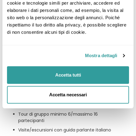
cookie e tecnologie simili per archiviare, accedere ed 
Giorno 6: Jabal Akhdar, Nizwa
elaborare i dati personali come, ad esempio, la visita al 
sito web o la personalizzazione degli annunci. Poiché 
rispettiamo il tuo diritto alla privacy, è possibile scegliere 
Giorno 7: Nizwa, Muscat
di non consentire alcuni tipi di cookie.
Incluso
Mostra dettagli
La quota comprende:
Accetta tutti
Voli di linea in classe economica
Tasse aeroportuali attualmente in vigore
Accetta necessari
Trasferimenti ed ingressi come da
programma
Tour di gruppo minimo 6/massimo 16
partecipanti
Visite/escursioni con guida parlante italiano