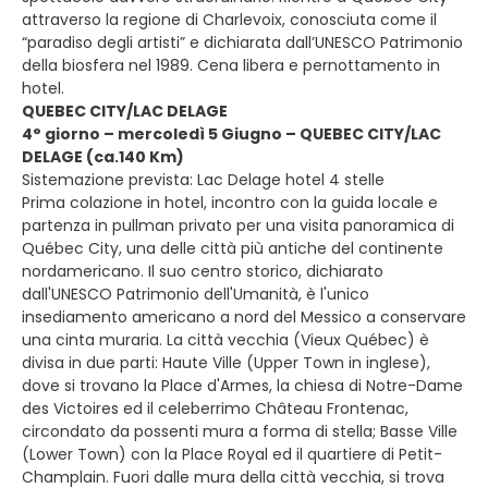
attraverso la regione di Charlevoix, conosciuta come il
“paradiso degli artisti” e dichiarata dall’UNESCO Patrimonio
della biosfera nel 1989. Cena libera e pernottamento in
hotel.
QUEBEC CITY/LAC DELAGE
4° giorno – mercoledì 5 Giugno – QUEBEC CITY/LAC
DELAGE (ca.140 Km)
Sistemazione prevista: Lac Delage hotel 4 stelle
Prima colazione in hotel, incontro con la guida locale e
partenza in pullman privato per una visita panoramica di
Québec City, una delle città più antiche del continente
nordamericano. Il suo centro storico, dichiarato
dall'UNESCO Patrimonio dell'Umanità, è l'unico
insediamento americano a nord del Messico a conservare
una cinta muraria. La città vecchia (Vieux Québec) è
divisa in due parti: Haute Ville (Upper Town in inglese),
dove si trovano la Place d'Armes, la chiesa di Notre-Dame
des Victoires ed il celeberrimo Château Frontenac,
circondato da possenti mura a forma di stella; Basse Ville
(Lower Town) con la Place Royal ed il quartiere di Petit-
Champlain. Fuori dalle mura della città vecchia, si trova