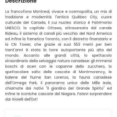
Descrizione
La francofona Montreal, vivace e cosmopolita, un mix di
tradizione e modernità; l'antica Québec City, cuore
culturale del Canada, il cui nucleo storico è Patrimonio
UNESCO; la capitale Ottawa, attraversata dal canale
Rideau, il sistema di canali più vecchio del Nord America
ed infine la frenetica Toronto, con il distretto finanziario e
la CN Tower, che grazie ai suoi 553 metri per ben
trent'anni è stata la torre autoportante più alta del
mondo. Accanto alle grandi città, lo spettacolo
straordinario della selvaggia natura canadese: gli immensi
boschi di aceri con le capanne dello zucchero, lo
spettacolare salto delle cascate di Montmorency, le
balene del fiume San Lorenzo, la fauna canadese
dell'Omega Park, il panorama unico delle Mille Isole,
chiamate dai nativi "Il giardino del Grande Spirito" ed
infine le iconiche cascate del Niagara. Fatevi sorprendere
dai Gioielli dell'Est!