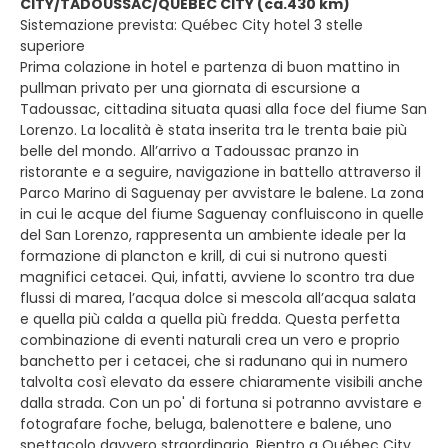
CITY/TADOUSSAC/QUEBEC CITY (ca.430 km)
Sistemazione prevista: Québec City hotel 3 stelle
superiore
Prima colazione in hotel e partenza di buon mattino in
pullman privato per una giornata di escursione a
Tadoussac, cittadina situata quasi alla foce del fiume San
Lorenzo. La località è stata inserita tra le trenta baie più
belle del mondo. All’arrivo a Tadoussac pranzo in
ristorante e a seguire, navigazione in battello attraverso il
Parco Marino di Saguenay per avvistare le balene. La zona
in cui le acque del fiume Saguenay confluiscono in quelle
del San Lorenzo, rappresenta un ambiente ideale per la
formazione di plancton e krill, di cui si nutrono questi
magnifici cetacei. Qui, infatti, avviene lo scontro tra due
flussi di marea, l’acqua dolce si mescola all’acqua salata
e quella più calda a quella più fredda. Questa perfetta
combinazione di eventi naturali crea un vero e proprio
banchetto per i cetacei, che si radunano qui in numero
talvolta così elevato da essere chiaramente visibili anche
dalla strada. Con un po' di fortuna si potranno avvistare e
fotografare foche, beluga, balenottere e balene, uno
spettacolo davvero straordinario. Rientro a Québec City