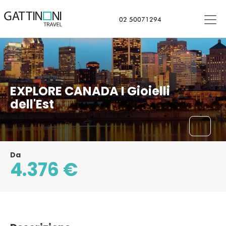
Montreal, Canada
02 50071294
EXPLORE CANADA I Gioielli
dell'Est
Da
4.376 €