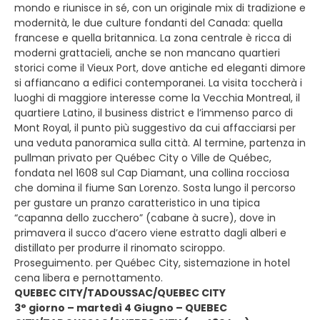
mondo e riunisce in sé, con un originale mix di tradizione e
modernità, le due culture fondanti del Canada: quella
francese e quella britannica. La zona centrale è ricca di
moderni grattacieli, anche se non mancano quartieri
storici come il Vieux Port, dove antiche ed eleganti dimore
si affiancano a edifici contemporanei. La visita toccherà i
luoghi di maggiore interesse come la Vecchia Montreal, il
quartiere Latino, il business district e l’immenso parco di
Mont Royal, il punto più suggestivo da cui affacciarsi per
una veduta panoramica sulla città. Al termine, partenza in
pullman privato per Québec City o Ville de Québec,
fondata nel 1608 sul Cap Diamant, una collina rocciosa
che domina il fiume San Lorenzo. Sosta lungo il percorso
per gustare un pranzo caratteristico in una tipica
“capanna dello zucchero” (cabane à sucre), dove in
primavera il succo d’acero viene estratto dagli alberi e
distillato per produrre il rinomato sciroppo.
Proseguimento. per Québec City, sistemazione in hotel
cena libera e pernottamento.
QUEBEC CITY/TADOUSSAC/QUEBEC CITY
3° giorno – martedì 4 Giugno – QUEBEC