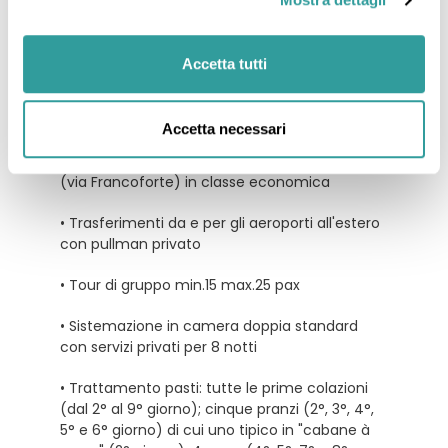
Incluso
Accetta tutti
La quota comprende:
Accetta necessari
• Volo di linea Lufthansa a/r da Milano
Malpensa, Venezia, Bologna e Roma Fiumicino
(via Francoforte) in classe economica
• Trasferimenti da e per gli aeroporti all'estero
con pullman privato
• Tour di gruppo min.15 max.25 pax
• Sistemazione in camera doppia standard
con servizi privati per 8 notti
• Trattamento pasti: tutte le prime colazioni
(dal 2° al 9° giorno); cinque pranzi (2°, 3°, 4°,
5° e 6° giorno) di cui uno tipico in "cabane à