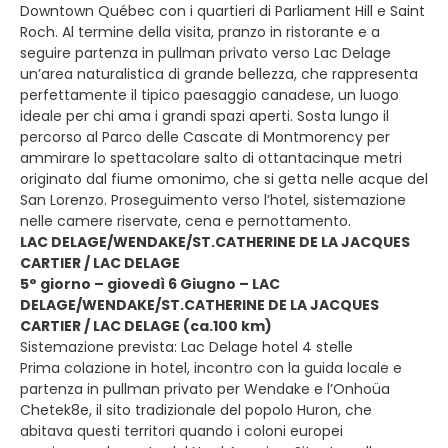
Downtown Québec con i quartieri di Parliament Hill e Saint
Roch. Al termine della visita, pranzo in ristorante e a
seguire partenza in pullman privato verso Lac Delage
un’area naturalistica di grande bellezza, che rappresenta
perfettamente il tipico paesaggio canadese, un luogo
ideale per chi ama i grandi spazi aperti. Sosta lungo il
percorso al Parco delle Cascate di Montmorency per
ammirare lo spettacolare salto di ottantacinque metri
originato dal fiume omonimo, che si getta nelle acque del
San Lorenzo. Proseguimento verso l’hotel, sistemazione
nelle camere riservate, cena e pernottamento.
LAC DELAGE/WENDAKE/ST.CATHERINE DE LA JACQUES
CARTIER / LAC DELAGE
5° giorno – giovedì 6 Giugno – LAC
DELAGE/WENDAKE/ST.CATHERINE DE LA JACQUES
CARTIER / LAC DELAGE (ca.100 km)
Sistemazione prevista: Lac Delage hotel 4 stelle
Prima colazione in hotel, incontro con la guida locale e
partenza in pullman privato per Wendake e l’Onhoüa
Chetek8e, il sito tradizionale del popolo Huron, che
abitava questi territori quando i coloni europei