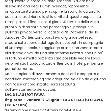
raggiunsero le coste del Nord America. Situato nella
riserva indiana degli Huron-Wendat, rappresenta
un'opportunità unica per scoprire la storia, la cultura, la
cucina, le tradizioni e lo stile di vita di questo popolo, dai
tempi passati fino ai nostri giorni. Al temine della visita,
pranzo in ristorante e nel pomeriggio si prosegue in
pullman privato verso la località di St.Catherine-de-la-
Jacques-Cartier, zona boschiva di grande bellezza,
situata sulla sponda del lago Saint Joseph. In compagnia
di un ranger locale, si raggiunge quindi una zona interna
alla riserva dove, da una piattaforma rialzata, con un po'
di fortuna e molta pazienza sarà possibile vedere l’orso
nero nel suo habitat naturale. Rientro in hotel per cena e
pernottamento.
NB. La stagione di avvistamento degli orsi è soggetta a
condizioni metereologiche adeguate. Se all’inizio di giugno
non fosse ancora iniziata, sarà sostituita
dall’avvistamento dei castori.
LAC DELAGE/OTTAWA
6° giorno – venerdì 7 Giugno – LAC DELAGE/OTTAWA
(ca.477 km)
Sistemazione prevista: Ottawa hotel 4 stelle