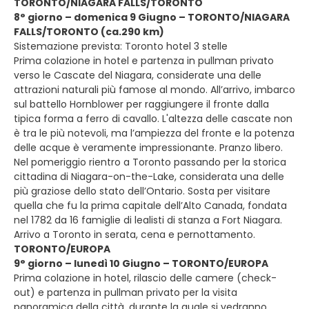
TORONTO/NIAGARA FALLS/TORONTO
8° giorno – domenica 9 Giugno – TORONTO/NIAGARA
FALLS/TORONTO (ca.290 km)
Sistemazione prevista: Toronto hotel 3 stelle
Prima colazione in hotel e partenza in pullman privato
verso le Cascate del Niagara, considerate una delle
attrazioni naturali più famose al mondo. All’arrivo, imbarco
sul battello Hornblower per raggiungere il fronte dalla
tipica forma a ferro di cavallo. L'altezza delle cascate non
è tra le più notevoli, ma l’ampiezza del fronte e la potenza
delle acque è veramente impressionante. Pranzo libero.
Nel pomeriggio rientro a Toronto passando per la storica
cittadina di Niagara-on-the-Lake, considerata una delle
più graziose dello stato dell’Ontario. Sosta per visitare
quella che fu la prima capitale dell’Alto Canada, fondata
nel 1782 da 16 famiglie di lealisti di stanza a Fort Niagara.
Arrivo a Toronto in serata, cena e pernottamento.
TORONTO/EUROPA
9° giorno – lunedì 10 Giugno – TORONTO/EUROPA
Prima colazione in hotel, rilascio delle camere (check-
out) e partenza in pullman privato per la visita
panoramica della città, durante la quale si vedranno