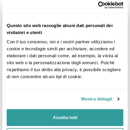
Giorno 7: Catania, Sicilia
Giorno 8: Catania, Sicilia
Questo sito web raccoglie alcuni dati personali dei
visitatori e utenti
Incluso
Con il tuo consenso, noi e i nostri partner utilizziamo i 
cookie e tecnologie simili per archiviare, accedere ed 
elaborare i dati personali come, ad esempio, la visita al 
La quota comprende:
sito web o la personalizzazione degli annunci. Poiché 
rispettiamo il tuo diritto alla privacy, è possibile scegliere 
voli a/r con franchigia bagaglio di 23 kg
di non consentire alcuni tipi di cookie.
trasferimenti collettivi a/r
Sistemazione in camera doppia comfort con
trattamento all inclusive
Mostra dettagli
Tessera Club
assicurazione medico bagaglio annullamento
Accetta tutti
Escluso