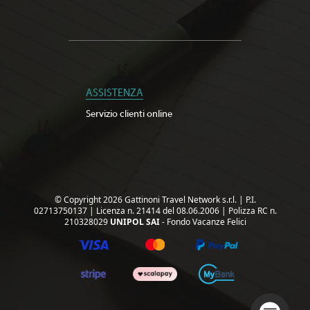
ASSISTENZA
Servizio clienti online
© Copyright 2026 Gattinoni Travel Network s.r.l.
|
P.I.
02713750137
|
Licenza n. 21414 del 08.06.2006
|
Polizza RC n.
210328029
UNIPOL SAI
- Fondo Vacanze Felici