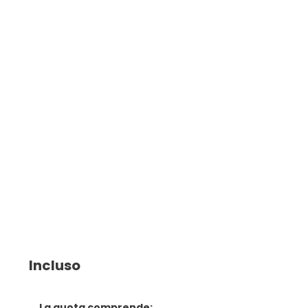
Incluso
La quota comprende: