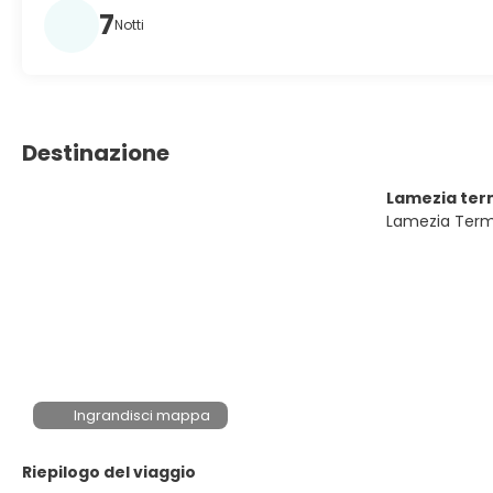
7
Notti
Destinazione
Lamezia te
Lamezia Ter
Ingrandisci mappa
Riepilogo del viaggio