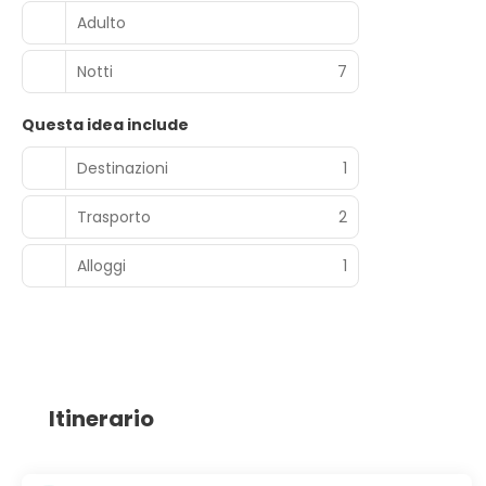
Adulto
Notti
7
Questa idea include
Destinazioni
1
Trasporto
2
Alloggi
1
Itinerario