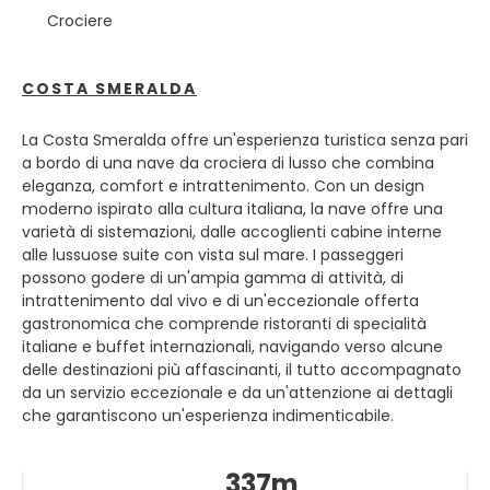
PRINCIPALI ATTRAZIONI TURISTICHE
Crociere
• La Cattedrale dell'Assunta
• La Cappella Sistina.
COSTA SMERALDA
• Il Santuario di Nostra Signora della Misericordia.
• La Torre Leon Pancaldo
La Costa Smeralda offre un'esperienza turistica senza pari
• Il Palazzo Della Rovere
a bordo di una nave da crociera di lusso che combina
eleganza, comfort e intrattenimento. Con un design
moderno ispirato alla cultura italiana, la nave offre una
varietà di sistemazioni, dalle accoglienti cabine interne
alle lussuose suite con vista sul mare. I passeggeri
possono godere di un'ampia gamma di attività, di
intrattenimento dal vivo e di un'eccezionale offerta
gastronomica che comprende ristoranti di specialità
italiane e buffet internazionali, navigando verso alcune
delle destinazioni più affascinanti, il tutto accompagnato
da un servizio eccezionale e da un'attenzione ai dettagli
che garantiscono un'esperienza indimenticabile.
337m