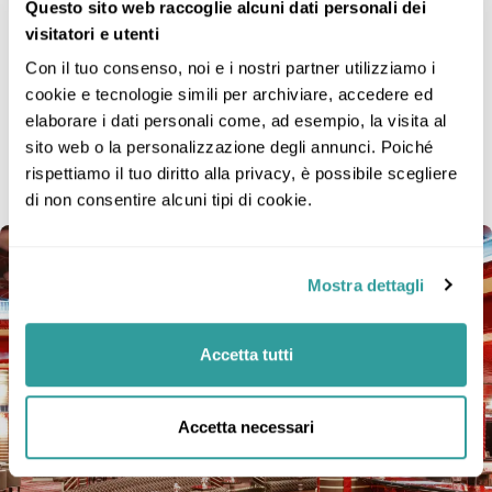
Questo sito web raccoglie alcuni dati personali dei
visitatori e utenti
L’immagine è solo rappresentativa; dimensioni,
layout e arredi possono variare (all’interno della
Con il tuo consenso, noi e i nostri partner utilizziamo i 
stessa categoria di cabina).
cookie e tecnologie simili per archiviare, accedere ed 
elaborare i dati personali come, ad esempio, la visita al 
sito web o la personalizzazione degli annunci. Poiché 
rispettiamo il tuo diritto alla privacy, è possibile scegliere 
Galleria fotografica
14 foto
di non consentire alcuni tipi di cookie.
Mostra dettagli
Accetta tutti
Accetta necessari