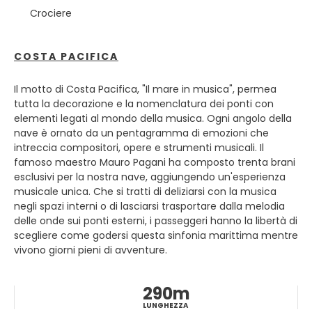
nei vivaci mercati di strada. Passeggiando per le sue vie,
Crociere
incontrerete palazzi in rovina accanto a eleganti teatri,
cortili nascosti e piccoli santuari incastonati nei vicoli. È
caotica, rumorosa e assolutamente affascinante.
COSTA PACIFICA
Iniziate la vostra visita dal centro storico con il Palazzo dei
Il motto di Costa Pacifica, "Il mare in musica", permea
Normanni e la sua splendida Cappella Palatina, dove i
tutta la decorazione e la nomenclatura dei ponti con
mosaici bizantini brillano d'oro. Da lì, passeggiate fino al
elementi legati al mondo della musica. Ogni angolo della
Duomo di Palermo, un capolavoro che fonde elementi
nave è ornato da un pentagramma di emozioni che
arabo-normanni, gotici e barocchi in un'unica struttura.
intreccia compositori, opere e strumenti musicali. Il
Esplorate il crocevia dei Quattro Canti e la vicina Piazza
famoso maestro Mauro Pagani ha composto trenta brani
Pretoria, famosa per la sua imponente fontana ornata di
esclusivi per la nostra nave, aggiungendo un'esperienza
statue. Non perdetevi le chiese della Martorana e di San
musicale unica. Che si tratti di deliziarsi con la musica
Cataldo, altra perfetta espressione del patrimonio arabo-
negli spazi interni o di lasciarsi trasportare dalla melodia
normanno di Palermo e sito Patrimonio dell'Umanità
delle onde sui ponti esterni, i passeggeri hanno la libertà di
UNESCO.
scegliere come godersi questa sinfonia marittima mentre
vivono giorni pieni di avventure.
L'anima di Palermo si rivela appieno nei suoi mercati.
Ballarò, Vucciria e Capo traboccano di prodotti freschi,
frutti di mare e street food, accompagnati dalle melodie
290m
dei venditori. Assaggiate le specialità locali come le
LUNGHEZZA