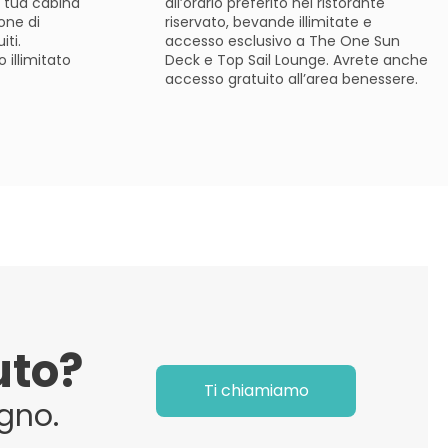
a tua cabina
all’orario preferito nel ristorante
one di
riservato, bevande illimitate e
iti.
accesso esclusivo a The One Sun
 illimitato
Deck e Top Sail Lounge. Avrete anche
accesso gratuito all’area benessere.
uto?
Ti chiamiamo
gno.