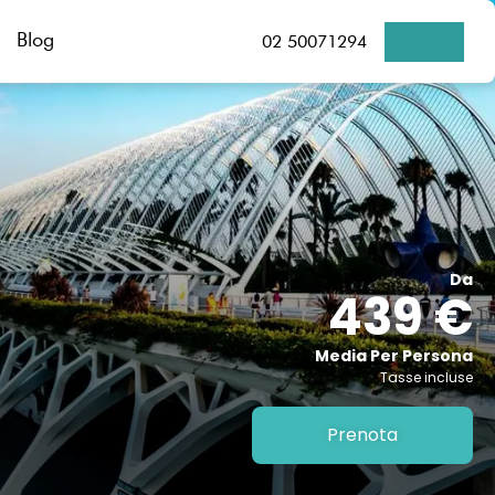
Blog
02 50071294
Da
439 €
Media Per Persona
Tasse incluse
Prenota