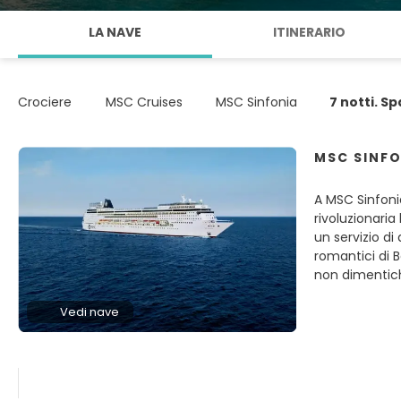
LA NAVE
ITINERARIO
Crociere
MSC Cruises
MSC Sinfonia
7 notti. Sp
MSC SINFO
A MSC Sinfoni
rivoluzionaria 
un servizio di
romantici di 
non dimentich
Vedi nave