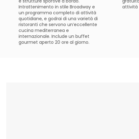
e strutture sportive a bordo.
gratuita
Intrattenimento in stile Broadway e
attività
un programma completo di attività
quotidiane, e godrai di una varietà di
ristoranti che servono un’eccellente
cucina mediterranea e
internazionale. Include un buffet
gourmet aperto 20 ore al giorno.