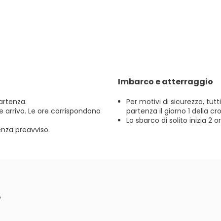
Imbarco e atterraggio
artenza.
Per motivi di sicurezza, tut
a e arrivo. Le ore corrispondono
partenza il giorno 1 della cr
Lo sbarco di solito inizia 2 
enza preavviso.
e