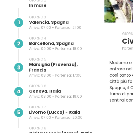
GIORNO 2
In mare
GIORNO 3
1
Valencia, Spagna
Arrivo: 07:00 - Partenza: 21:00
GIORN
GIORNO 4
Ci
2
Barcellona, Spagna
Parten
Arrivo: 09:00 - Partenza: 18:00
GIORNO 5
Moderno e a
Marsiglia (provenza),
3
entrare nel
Francia
così tanto 
Arrivo: 08:00 - Partenza: 17:00
città più f
GIORNO 6
Spagna, il C
4
Genova, Italia
turno di pa
Arrivo: 08:00 - Partenza: 19:00
sentirai c
GIORNO 7
5
Livorno (lucca) - Italia
Arrivo: 07:00 - Partenza: 20:00
GIORNO 8