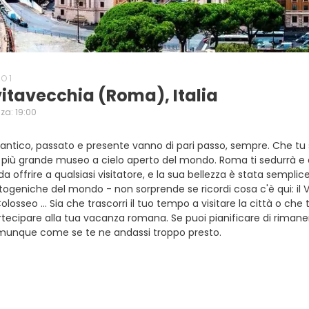
O 1
vitavecchia (Roma), Italia
za: 19:00
ntico, passato e presente vanno di pari passo, sempre. Che tu s
 più grande museo a cielo aperto del mondo. Roma ti sedurrà e di
da offrire a qualsiasi visitatore, e la sua bellezza è stata sem
otogeniche del mondo - non sorprende se ricordi cosa c'è qui: il Va
olosseo ... Sia che trascorri il tuo tempo a visitare la città o che 
rtecipare alla tua vacanza romana. Se puoi pianificare di rimane
omunque come se te ne andassi troppo presto.