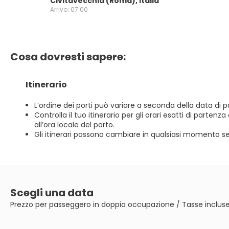
Civitavecchia (Roma), Italia
Arrivo: 07:00
Cosa dovresti sapere:
Itinerario
L’ordine dei porti può variare a seconda della data di p
Controlla il tuo itinerario per gli orari esatti di partenz
all’ora locale del porto.
Gli itinerari possono cambiare in qualsiasi momento s
Scegli una data
Prezzo per passeggero in doppia occupazione / Tasse inclus