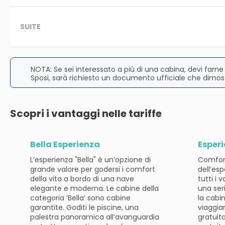
SUITE
NOTA: Se sei interessato a più di una cabina, devi farne
Sposi, sarà richiesto un documento ufficiale che dimost
Scopri i vantaggi nelle tariffe
Bella Esperienza
Esper
L’esperienza "Bella" è un’opzione di
Comfort 
grande valore per godersi i comfort
dell’esp
della vita a bordo di una nave
tutti i v
elegante e moderna. Le cabine della
una seri
categoria ’Bella’ sono cabine
la cabin
garantite. Goditi le piscine, una
viaggia
palestra panoramica all’avanguardia
gratuit