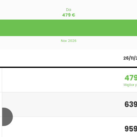
Da
479 €
Nov 2026
26/11
479
Miglior 
639
959