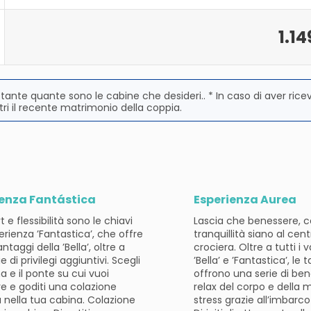
1.14
 tante quante sono le cabine che desideri.. * In caso di aver rice
ri il recente matrimonio della coppia.
ienza Fantástica
Esperienza Aurea
e flessibilità sono le chiavi
Lascia che benessere, 
erienza ’Fantastica’, che offre
tranquillità siano al cent
antaggi della ’Bella’, oltre a
crociera. Oltre a tutti i 
e di privilegi aggiuntivi. Scegli
’Bella’ e ’Fantastica’, le t
a e il ponte su cui vuoi
offrono una serie di bene
re e goditi una colazione
relax del corpo e della m
a nella tua cabina. Colazione
stress grazie all’imbarco 