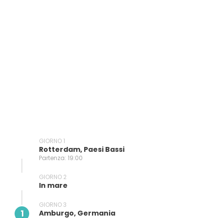
parchi, canali, ponti e splendidi laghi formati dal fiume
Alster, ti faranno dimenticare la sua apparente austerità.
GIORNO 1
Rotterdam, Paesi Bassi
Partenza: 19:00
GIORNO 2
In mare
GIORNO 3
1
Amburgo, Germania