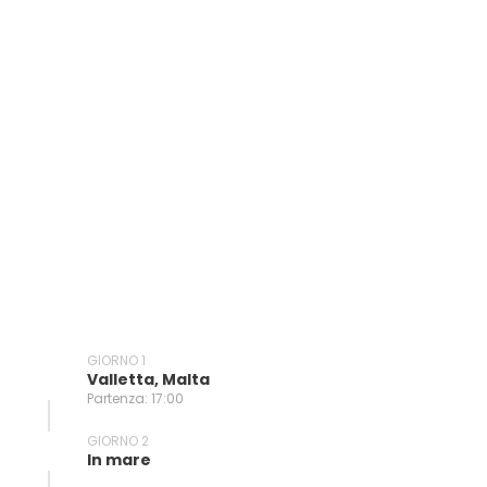
GIORNO 1
Valletta, Malta
Partenza: 17:00
GIORNO 2
In mare