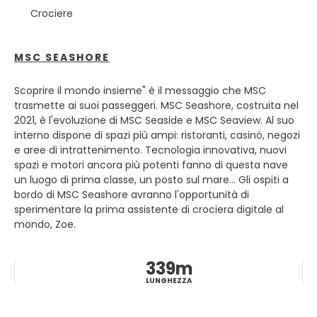
dello Stato, oltre che dell'omonima provincia e della
Crociere
comarca del Barcelonès. Soprannominata Ciutat Comtal
o Ciudad Condal (Città dei Conti), è la seconda città della
Spagna per numero di abitanti dopo la capitale Madrid.
MSC SEASHORE
Scoprire il mondo insieme" è il messaggio che MSC
trasmette ai suoi passeggeri. MSC Seashore, costruita nel
2021, è l'evoluzione di MSC Seaside e MSC Seaview. Al suo
interno dispone di spazi più ampi: ristoranti, casinò, negozi
e aree di intrattenimento. Tecnologia innovativa, nuovi
spazi e motori ancora più potenti fanno di questa nave
un luogo di prima classe, un posto sul mare... Gli ospiti a
bordo di MSC Seashore avranno l'opportunità di
sperimentare la prima assistente di crociera digitale al
mondo, Zoe.
339m
LUNGHEZZA