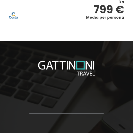
Da
799 €
Media per persona