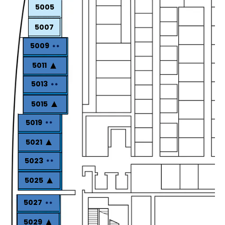
5005
5007
5009
5011
5013
5015
5019
5021
5023
5025
5027
5029