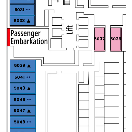
5031
5033
5037
5035
5039
5041
5043
5045
5047
5049