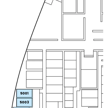
5001
5003