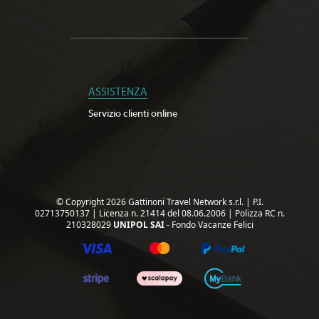
ASSISTENZA
Servizio clienti online
© Copyright 2026 Gattinoni Travel Network s.r.l.
|
P.I.
02713750137
|
Licenza n. 21414 del 08.06.2006
|
Polizza RC n.
210328029
UNIPOL SAI
- Fondo Vacanze Felici