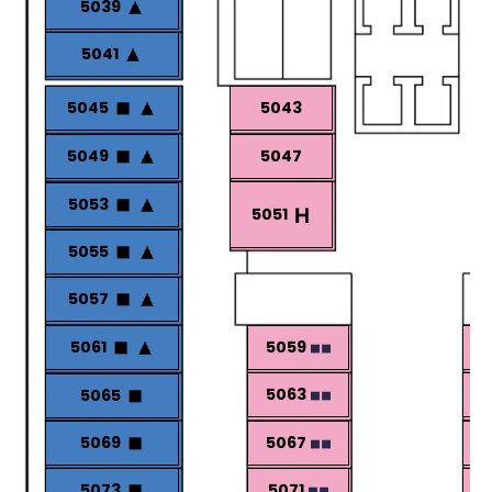
5039
5041
5045
5043
5049
5047
5053
5051
5055
5057
5061
5059
5
5063
5
5065
5069
5067
5
5073
5071
5