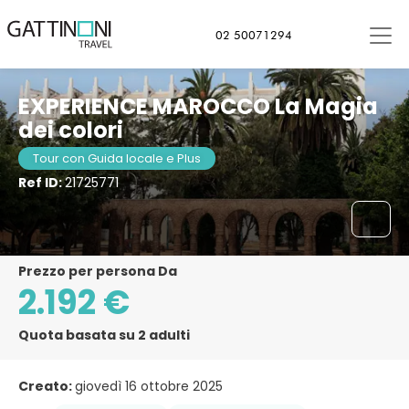
Casablanca, Marocco
02 50071294
EXPERIENCE MAROCCO La Magia
dei colori
Tour con Guida locale e Plus
Ref ID:
21725771
Prezzo per persona Da
2.192 €
Quota basata su 2 adulti
Creato:
giovedì 16 ottobre 2025