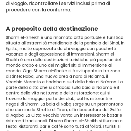
di viaggio, ricontrollare i servizi inclusi prima di 
procedere con la conferma.
A proposito della destinazione
Sharm el-Sheikh è una rinomata città portuale e turistica
situata all'estremità meridionale della penisola del Sinai, in
Egitto, molto apprezzata da chi viaggia con pacchetti
vacanza e dagli appassionati di immersioni. Sharm el-
Sheikh è una delle destinazioni turistiche più popolari del
mondo arabo e uno dei migliori siti di immersione al
mondo. Oggi Sharm el-Sheikh si è sviluppata in tre zone
distinte: Nabq, una nuova area a nord di Na'ama, il
Vecchio Mercato e Hadaba a sud della baia di Na'ama. La
parte della città che si affaccia sulla baia di Na'ama è il
centro della vita notturna e della ristorazione: qui si
trovano la maggior parte dei club, caffè, ristoranti e
negozi di Sharm. La baia di Nabq sorge su un promontorio
che domina lo Stretto di Tiran, all'imboccatura del Golfo
di Aqaba. La Città Vecchia vanta un interessante bazar e
ristoranti tradizionali. Di sera Sharm el-Sheikh si illumina a
festa. Ristoranti, bar e caffè sono tutti affollati. I turisti si