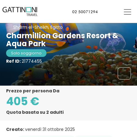
02 50071294
Sharm el-Sheikh, Egitto
Charmillion Gardens Resort &
Aqua Park
Solo soggiorno
Ref ID:
21774455
Prezzo per persona Da
405 €
Quota basata su 2 adulti
Creato:
venerdì 31 ottobre 2025