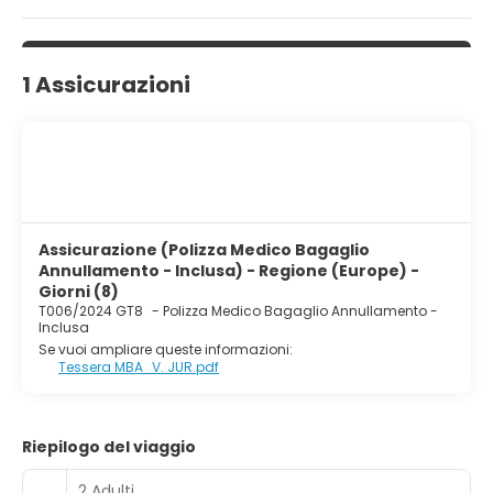
gamma di emozionanti giochi d'acqua, adatti sia agli
adulti che ai bambini. Con il suo divertimento senza fine e
il potenziale per creare esperienze memorabili, il
Charmillion Gardens Aqua Park si distingue come una
1 Assicurazioni
destinazione perfetta per tutta la famiglia.
Assicurazione (Polizza Medico Bagaglio
Annullamento - Inclusa) - Regione (Europe) -
Giorni (8)
T006/2024 GT8
-
Polizza Medico Bagaglio Annullamento -
Inclusa
Se vuoi ampliare queste informazioni:
Tessera MBA_V. JUR.pdf
Riepilogo del viaggio
2 Adulti