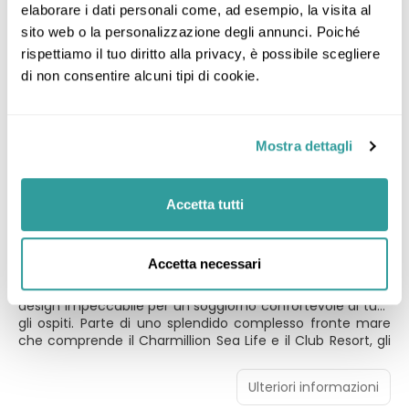
elaborare i dati personali come, ad esempio, la visita al 
sito web o la personalizzazione degli annunci. Poiché 
SELECTED
rispettiamo il tuo diritto alla privacy, è possibile scegliere 
di non consentire alcuni tipi di cookie.
Charmillion Gardens Resort & Aqua
Park - GATTINONI
Mostra dettagli
Sharm El Sheikh - A 13,6 km dal centro
ALL INCLUSIVE
3 Nabq Bay, Sharm El Sheikh 00000
Accetta tutti
Family Room Garden View
Il Charmillion Gardens Aqua Park è un resort a 5 stelle per
Accetta necessari
famiglie, situato nella pittoresca Nabq Bay, a Sharm El
Sheikh. Il resort offre camere e suite per famiglie dal
design impeccabile per un soggiorno confortevole di tutti
gli ospiti. Parte di uno splendido complesso fronte mare
che comprende il Charmillion Sea Life e il Club Resort, gli
ospiti possono godere dell'accesso diretto alla spiaggia e
immergersi nella vista mozzafiato sul Mar Rosso. Il fiore
Ulteriori informazioni
all'occhiello del resort è l'Aqua Park, ricco di una vasta