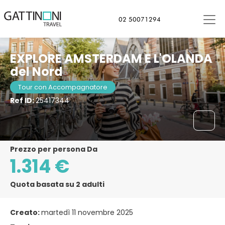
Amsterdam, Paesi Bassi
02 50071294
EXPLORE AMSTERDAM E L'OLANDA
del Nord
Tour con Accompagnatore
Ref ID:
25417344
Prezzo per persona Da
1.314 €
Quota basata su 2 adulti
Creato:
martedì 11 novembre 2025