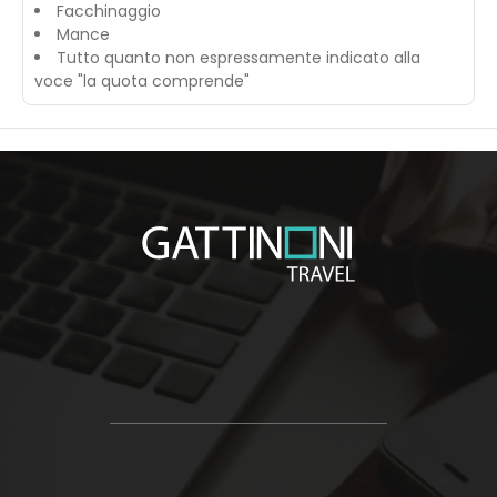
Facchinaggio
Mance
Tutto quanto non espressamente indicato alla
voce "la quota comprende"