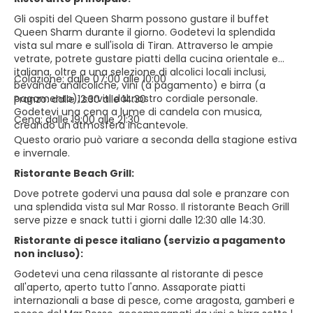
Gli ospiti del Queen Sharm possono gustare il buffet
Queen Sharm durante il giorno. Godetevi la splendida
vista sul mare e sull'isola di Tiran. Attraverso le ampie
vetrate, potrete gustare piatti della cucina orientale e
italiana, oltre a una selezione di alcolici locali inclusi,
Colazione: dalle 07:00 alle 10:00
bevande analcoliche, vini (a pagamento) e birra (a
pagamento), serviti dal nostro cordiale personale.
Pranzo: dalle 12:30 alle 14:30
Godetevi una cena a lume di candela con musica,
Cena: dalle 19:00 alle 21:30
creando un'atmosfera incantevole.
Questo orario può variare a seconda della stagione estiva
e invernale.
Ristorante Beach Grill:
Dove potrete godervi una pausa dal sole e pranzare con
una splendida vista sul Mar Rosso. Il ristorante Beach Grill
serve pizze e snack tutti i giorni dalle 12:30 alle 14:30.
Ristorante di pesce italiano (servizio a pagamento
non incluso):
Godetevi una cena rilassante al ristorante di pesce
all'aperto, aperto tutto l'anno. Assaporate piatti
internazionali a base di pesce, come aragosta, gamberi e