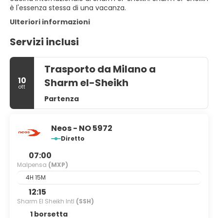
è l'essenza stessa di una vacanza.
Ulteriori informazioni
Servizi inclusi
Trasporto da Milano a
10
Sharm el-Sheikh
ott
Partenza
Neos - NO 5972
Diretto
07:00
Malpensa
(MXP)
4H 15M
12:15
Sharm El Sheikh Intl
(SSH)
1 borsetta