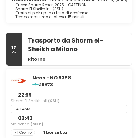
Queen Sharm Resort 2025 - GATTINONI
Sharm El Sheikh Intl (SSH)
Orario di pick up: In attesa di conferma
Tempo massimo di attesa: 15 minuti
Trasporto da Sharm el-
17
Sheikh a Milano
ott
Ritorno
Neos - NO 5358
Diretto
22:55
Sharm El Sheikh Intl
(SSH)
4H 45M
02:40
Malpensa
(MXP)
1 borsetta
+1 Giorno