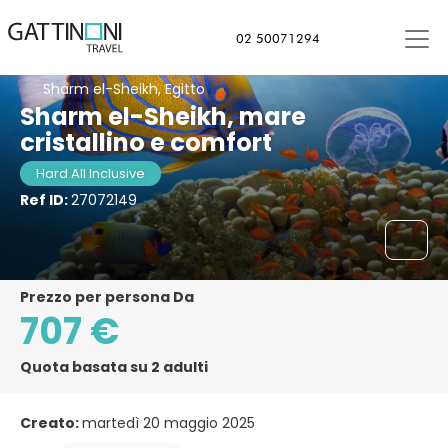
02 50071294
Sharm el-Sheikh, Egitto
Sharm el-Sheikh, mare
cristallino e comfort
Hard All Inclusive
Ref ID:
27072149
Prezzo per persona Da
707 €
Quota basata su 2 adulti
Creato:
martedì 20 maggio 2025