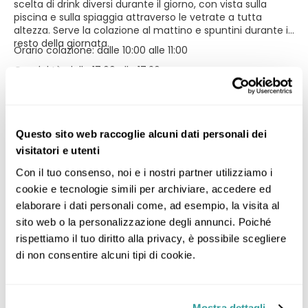
scelta di drink diversi durante il giorno, con vista sulla
piscina e sulla spiaggia attraverso le vetrate a tutta
altezza. Serve la colazione al mattino e spuntini durante il
resto della giornata.
Orario colazione: dalle 10:00 alle 11:00
Ora del tè: dalle 17:00 alle 17:30
Aperitivi: dalle 18:00 alle 19:00
Discoteca (tutto incluso con bevande alcoliche
locali):
Questo sito web raccoglie alcuni dati personali dei
Muoviti al ritmo della musica che hai nell'anima,
visitatori e utenti
accomodati al bar e ordina il tuo drink preferito.
Con il tuo consenso, noi e i nostri partner utilizziamo i 
Tenda beduina:
cookie e tecnologie simili per archiviare, accedere ed 
Siediti come un beduino, bevi come un beduino; goditi il
elaborare i dati personali come, ad esempio, la visita al 
narghilè e sorseggia speciali drink orientali che ti faranno
immergere nell'atmosfera autentica della musica
sito web o la personalizzazione degli annunci. Poiché 
orientale.
rispettiamo il tuo diritto alla privacy, è possibile scegliere 
Queen Sharm Diving Center:
di non consentire alcuni tipi di cookie.
Si trova sulle rive di barriere coralline mozzafiato nel Mar
Rosso settentrionale, a Sharm el Sheikh, sulla punta della
penisola del Sinai meridionale, con vista sul Parco
Mostra dettagli