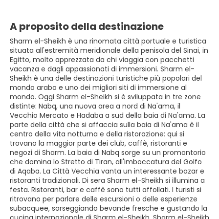
A proposito della destinazione
Sharm el-Sheikh è una rinomata città portuale e turistica
situata all'estremità meridionale della penisola del Sinai, in
Egitto, molto apprezzata da chi viaggia con pacchetti
vacanza e dagli appassionati di immersioni. Sharm el-
Sheikh è una delle destinazioni turistiche più popolari del
mondo arabo e uno dei migliori siti di immersione al
mondo. Oggi Sharm el-Sheikh si è sviluppata in tre zone
distinte: Nabq, una nuova area a nord di Na'ama, il
Vecchio Mercato e Hadaba a sud della baia di Na'ama. La
parte della città che si affaccia sulla baia di Na'ama è il
centro della vita notturna e della ristorazione: qui si
trovano la maggior parte dei club, caffè, ristoranti e
negozi di Sharm. La baia di Nabq sorge su un promontorio
che domina lo Stretto di Tiran, all'imboccatura del Golfo
di Aqaba. La Città Vecchia vanta un interessante bazar e
ristoranti tradizionali. Di sera Sharm el-Sheikh si illumina a
festa. Ristoranti, bar e caffè sono tutti affollati. I turisti si
ritrovano per parlare delle escursioni o delle esperienze
subacquee, sorseggiando bevande fresche e gustando la
cucina internazionale di Sharm el-Sheikh. Sharm el-Sheikh