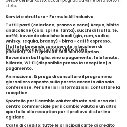
pesce del Mar Rosso, accompagnati da vini e birra sotto le
stelle.
Servizi e strutture - Formula All Inclusive
Tutti i pasti (colazione, pranzo e cena) Acqua, bibite
analcoliche (cola, sprite, fanta), succhi di frutta, tè,
caffè, bevande alcoliche locali (gin, rum, vodka,
whisky, tequila, brandy) + birra + caffè espresso
(tutte le bevande sono servite in bicchieri di
Non incluso nella formula All Inclusive:
plastica). Wi-Fi gratuito solo alla reception.
Bevande in bottiglia, vino a pagamento, telefonate,
biliardo, Wi-Fi (disponibile presso la reception) a
pagamento.
Animazione: Si prega di consultare il programma
giornaliero esposto sulla parete accanto alla sala
conferenze. Per ulteriori informazioni, contattare la
reception.
Sportello per il cambio valuta: situato nell'area del
centro commerciale per il cambio valuta e un altro
sportello alla reception per il prelievo di sterline
egiziane.
Carte di credito: tutte le principali carte di credito