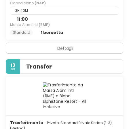
Capodichino
(NAP)
3H 40M
11:00
Marsa Alam Intl
(RMF)
1 borsetta
Standard
Dettagli
13
Transfer
set
Trasferimento
- Privato: Standard Private Sedan (1-3)
(Berlina)