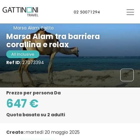
02 50071294
Marsa Alam, Egitto
Marsa Alam tra barriera
corallina e relax
All Inclusive
Ref ID:
27073394
Prezzo per persona Da
647 €
Quota basata su 2 adulti
Creato:
martedì 20 maggio 2025