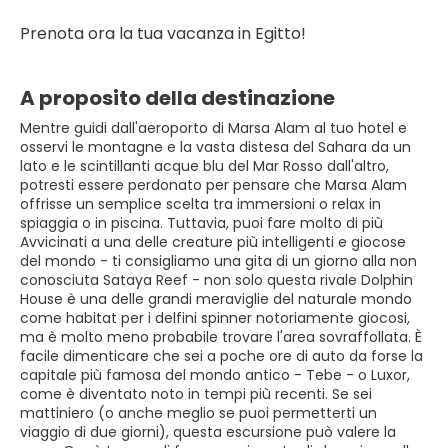
Prenota ora la tua vacanza in Egitto!
A proposito della destinazione
Mentre guidi dall'aeroporto di Marsa Alam al tuo hotel e
osservi le montagne e la vasta distesa del Sahara da un
lato e le scintillanti acque blu del Mar Rosso dall'altro,
potresti essere perdonato per pensare che Marsa Alam
offrisse un semplice scelta tra immersioni o relax in
spiaggia o in piscina. Tuttavia, puoi fare molto di più
Avvicinati a una delle creature più intelligenti e giocose
del mondo - ti consigliamo una gita di un giorno alla non
conosciuta Sataya Reef - non solo questa rivale Dolphin
House è una delle grandi meraviglie del naturale mondo
come habitat per i delfini spinner notoriamente giocosi,
ma è molto meno probabile trovare l'area sovraffollata. È
facile dimenticare che sei a poche ore di auto da forse la
capitale più famosa del mondo antico - Tebe - o Luxor,
come è diventato noto in tempi più recenti. Se sei
mattiniero (o anche meglio se puoi permetterti un
viaggio di due giorni), questa escursione può valere la