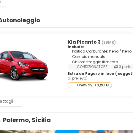
i
Autonoleggio
Kia Picanto 3
(EBMR)
Include:
Politica Carburante: Pieno / Pieno
Cambio manuale
Chilometraggio illimitato
CONDIZIONATORE
3 porte
Extra da Pagare in loco ( soggett
di prelievo)
OneWay:
73,20 €
ettagli
1.
Palermo, Sicilia