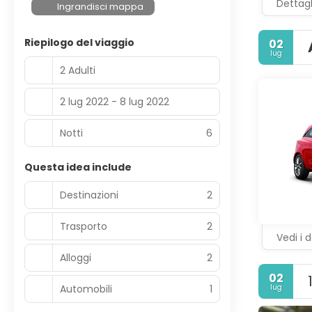
Dettagl
Ingrandisci mappa
Riepilogo del viaggio
02
lug
2 Adulti
2 lug 2022 - 8 lug 2022
Notti
6
Questa idea include
Destinazioni
2
Trasporto
2
Vedi i d
Alloggi
2
02
Automobili
1
lug