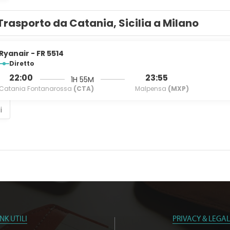
Trasporto da Catania, Sicilia a Milano
Ryanair - FR 5514
Diretto
22:00
23:55
1H 55M
Catania Fontanarossa
(CTA)
Malpensa
(MXP)
i
INK UTILI
PRIVACY & LEGAL