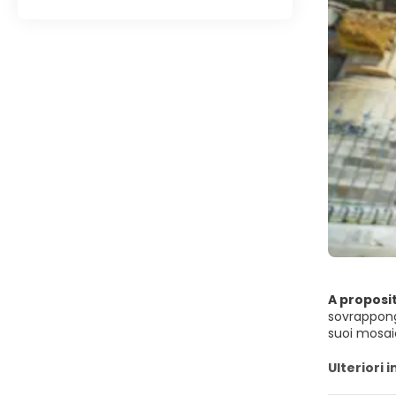
A proposi
sovrappong
suoi mosaic
accanto a e
Ulteriori 
Iniziate la