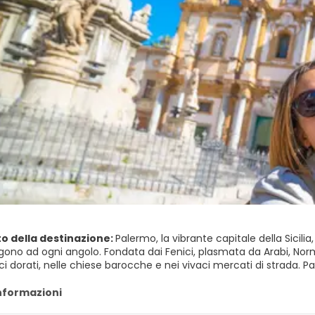
to della destinazione:
Palermo, la vibrante capitale della Sicilia,
ono ad ogni angolo. Fondata dai Fenici, plasmata da Arabi, Norm
i dorati, nelle chiese barocche e nei vivaci mercati di strada. Pa
leganti teatri, cortili nascosti e piccoli santuari incastonati ne
informazioni
 vostra visita dal centro storico con il Palazzo dei Normanni e la 