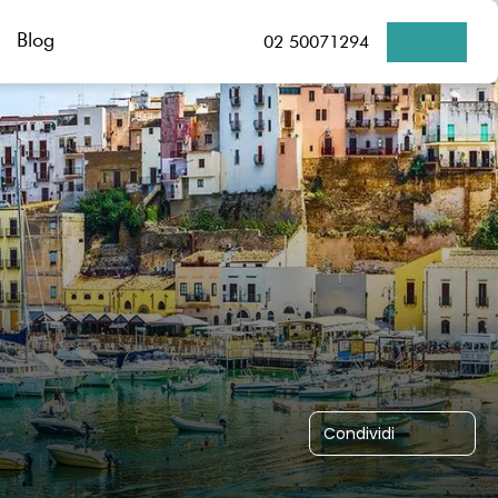
Blog
02 50071294
Condividi