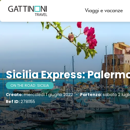
Palermo, Sicilia, Italia
Viaggi e vacanze
Sicilia Express: Palerm
ON THE ROAD: SICILIA
Creato:
mercoledì 1 giugno 2022
-
Partenza:
sabato 2 lugl
Ref ID:
2781155