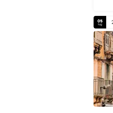
05
lug