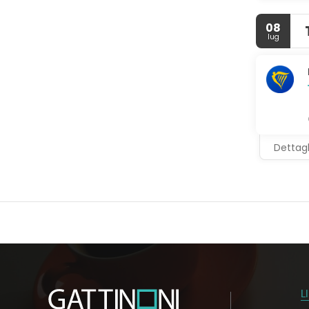
08
lug
Dettagl
L