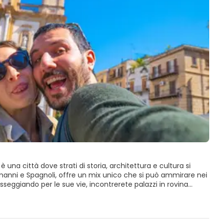
 è una città dove strati di storia, architettura e cultura si
anni e Spagnoli, offre un mix unico che si può ammirare nei
sseggiando per le sue vie, incontrerete palazzi in rovina
i vicoli. È caotica, rumorosa e assolutamente affascinante.
sua splendida Cappella Palatina, dove i mosaici bizantini