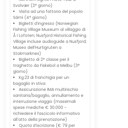
Svolvær (2° giorno)
Visita ad una fattoria del popolo
Sámi (4° giorno)
Biglietti d’ingresso (Norwegian
Fishing Village Museum al villaggio di
Å I Lofoten; Nusfjord Historical Fishing
Village incluse audioguide a Nusfjord;
Museo dell’Hurtigruten a
Stokmarknes)
Biglietto di 2° classe per il
traghetto da Fiskebol a Melbu (3°
giorno)
Kg.23 di franchigia per un
bagaglio in stiva
Assicurazione IMA multirischio
sanitaria/bagaglio, annullamento e
interruzione viaggio (massimali
spese mediche € 30.000 -
richiedere il fascicolo informativo
all'atto della prenotazione)
Quota d’iscrizione (€ 79 per