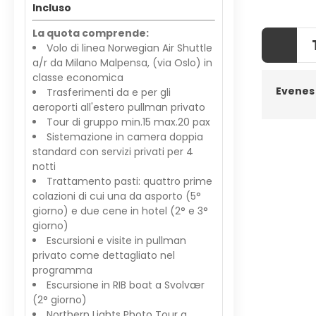
Incluso
La quota comprende:
Volo di linea Norwegian Air Shuttle
a/r da Milano Malpensa, (via Oslo) in
classe economica
Evenes
Trasferimenti da e per gli
aeroporti all'estero pullman privato
Tour di gruppo min.15 max.20 pax
Sistemazione in camera doppia
standard con servizi privati per 4
notti
Trattamento pasti: quattro prime
colazioni di cui una da asporto (5°
giorno) e due cene in hotel (2° e 3°
giorno)
Escursioni e visite in pullman
privato come dettagliato nel
programma
Escursione in RIB boat a Svolvær
(2° giorno)
Northern Lights Photo Tour a