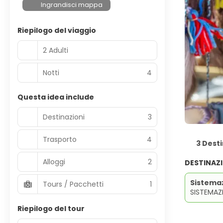
Ingrandisci mappa
Riepilogo del viaggio
2 Adulti
Notti
4
Questa idea include
Destinazioni
3
Trasporto
4
3 Desti
Alloggi
2
DESTINAZ
Sistema
Tours / Pacchetti
1
SISTEMAZ
Riepilogo del tour