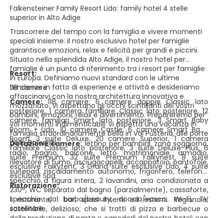
Falkensteiner Family Resort Lido: family hotel 4 stelle
superior in Alto Adige
Trascorrere del tempo con la famiglia e vivere momenti
speciali insieme: il nostro esclusivo hotel per famiglie
garantisce emozioni, relax e felicità per grandi e piccini.
Situato nella splendida Alto Adige, il nostro hotel per
famiglie è un punto di riferimento tra i resort per famiglie
Resort:
in Europa. Definiamo nuovi standard con le ultime
tendenze in fatto di esperienze e attività e desideriamo
118 camere
affascinarvi con la nostra architettura innovativa e
Camere:
118 camere: 6 camere doppie Classic lato
mozzafiato. Vi aspettano gli occhi scintillanti dei vostri
posteriore, 1 camera familiare Classic lato posteriore, 12
bambini, emozioni, relax e divertimento. Prepareremo per
camere familiari Smart lato posteriore, 3 Smart Baby
voi momenti indimenticabili: vi aspetta una vacanza in
Room + Lido, 10 camere Castle, 6 camere Smart Baby
famiglia straordinariamente bella in Val Pusteria, alle porte
Room, 3 suite Deluxe, 20 camere Superior, 1 camera
delle Dolomiti.
Dotazione camere:
lettino per bambini, zona soggiorno,
familiare Classic lato posteriore, 3 suite Deluxe Plus, 6
radio, bagno, balcone, letto matrimoniale, armadio,
suite Premium, 32 suite Premium Falkynest, 8 suite
rilevatore di fumo, asciugacapelli, accappatoio, pantofole,
esclusive Falkytent, 3 Grand suite esclusive Lido, 4 suite
suitepad, riscaldamento autonomo, frigorifero, telefono,
esclusive Spa
specchio a figura intera, 2 lavandini, aria condizionata a
Ristorazione:
230°, WC separato dal bagno (parzialmente), cassaforte,
specchio da barba/beauty, doccia/vasca, Wi-Fi, TV
1 ristorante, 1 bar, spazi interni ed esterni. Regionale,
satellitare
sostenibile, delizioso; che si tratti di pizza e barbecue o