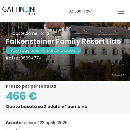
02 50071294
Casteldarne, Italia
Falkensteiner Family Resort Lido
Solo soggiorno - Smart baby room
Ref ID:
36094774
Prezzo per persona Da
466 €
Quota basata su 2 adulti e 1 bambino
Creato:
giovedì 23 aprile 2026