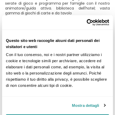
serate di gioco e programma per famiglie con il nostro
animatore/guida attiva. biblioteca dell'hotel; vasta
gamma di giochi di carte e da tavolo
Holidaypass Premium:
utilizzo gratuito di tutti i mezzi pubblici dell'Alto Adige e
ricco programma di attività, partecipazione alle attività e
al programma per bambini offerto dalla regione; La sera:
Questo sito web raccoglie alcuni dati personali dei
ricco e diversificato programma di intrattenimento;
visitatori e utenti
Altro:
Con il tuo consenso, noi e i nostri partner utilizziamo i 
Wi-Fi gratuito; sistema interattivo con tutte le
cookie e tecnologie simili per archiviare, accedere ed 
informazioni sull'hotel e sulla regione; parcheggio esterno
e garage gratuiti; stazione di ricarica per auto elettriche;
elaborare i dati personali come, ad esempio, la visita al 
Servizi a pagamento in hotel: trattamenti benessere e di
sito web o la personalizzazione degli annunci. Poiché 
bellezza; linea di prodotti naturali Pharmos Natur; varie
Animali domestici:
rispettiamo il tuo diritto alla privacy, è possibile scegliere 
attrezzature per bambini: braccioli, galleggianti; servizio di
di non consentire alcuni tipi di cookie.
babysitting; servizio lavanderia; servizio navetta.
Animali domestici non ammessi.
Highlights della destinazione:
Nel cuore della Val Pusteria, a 800 m sul livello del mare, a
Mostra dettagli
600 m dal centro del paese, il Family Hotel Lido
Ehrenburgerhof dispone di un lago privato.