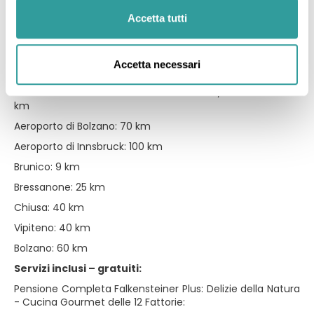
Distanze in km
Accetta tutti
Centro del paese: 500 m
Fermata dell'autobus: 300 m
Accetta necessari
Stazione ferroviaria: 200 m
Uscita autostrada A22 Bressanone Nord/Val Pusteria: 25
km
Aeroporto di Bolzano: 70 km
Aeroporto di Innsbruck: 100 km
Brunico: 9 km
Bressanone: 25 km
Chiusa: 40 km
Vipiteno: 40 km
Bolzano: 60 km
Servizi inclusi – gratuiti:
Pensione Completa Falkensteiner Plus: Delizie della Natura
- Cucina Gourmet delle 12 Fattorie: