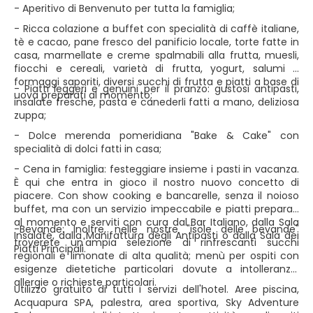
- Aperitivo di Benvenuto per tutta la famiglia;
- Ricca colazione a buffet con specialità di caffè italiane,
tè e cacao, pane fresco del panificio locale, torte fatte in
casa, marmellate e creme spalmabili alla frutta, muesli,
fiocchi e cereali, varietà di frutta, yogurt, salumi e
formaggi saporiti, diversi succhi di frutta e piatti a base di
- Piatti leggeri e genuini per il pranzo: gustosi antipasti,
uova preparati al momento;
insalate fresche, pasta e canederli fatti a mano, deliziosa
zuppa;
- Dolce merenda pomeridiana "Bake & Cake" con
specialità di dolci fatti in casa;
- Cena in famiglia: festeggiare insieme i pasti in vacanza.
È qui che entra in gioco il nostro nuovo concetto di
piacere. Con show cooking e bancarelle, senza il noioso
buffet, ma con un servizio impeccabile e piatti preparati
al momento e serviti con cura dal Bar Italiano, dalla Sala
-Bevande: Inoltre, nelle nostre "isole delle bevande"
Insalate, dalla Manifattura degli Antipasti o dalla Sala dei
troverete un'ampia selezione di rinfrescanti succhi
Piatti Principali.
regionali e limonate di alta qualità; menù per ospiti con
esigenze dietetiche particolari dovute a intolleranze,
allergie o richieste particolari.
Utilizzo gratuito di tutti i servizi dell'hotel. Aree piscina,
Acquapura SPA, palestra, area sportiva, Sky Adventure