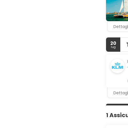
Soddisfa la
con il tuo 
Potrai usuf
parcheggio 
Dettagl
20
lug
Dettagl
1 Assic