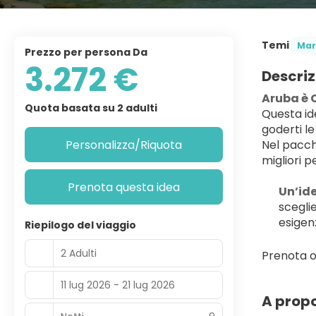
Temi
Mar
Prezzo per persona Da
3.272 €
Descriz
Aruba è 
Quota basata su 2 adulti
Questa ide
goderti le
Personalizza/Riquota
Nel pacch
migliori p
Prenota questa idea
Un’ide
scegli
esigen
Riepilogo del viaggio
2 Adulti
Prenota o
11 lug 2026 - 21 lug 2026
A propo