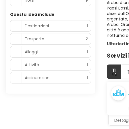
Notti
9
Aruba è un'
Paesi Bassi
alisei dal
Questa idea include
argentata,
Aruba. Oran
Destinazioni
1
città è anc
notturna de
Trasporto
2
Ulteriori 
Alloggi
1
Servizi 
Attività
1
11
lug
Assicurazioni
1
Dettagl