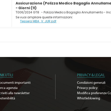
Assicurazione (Polizza Medico Bagaglio Annullame
- Giorni (11)
T006/2024 GT8
-
Polizza Medico Bagaglio Annullamento - In
Se vuoi ampliare queste informazioni:
Tessera MBA_V. JUR.pdf
INK UTILI
PRIVACY & LEGAL
ocumenti importanti
Condizioni generali
erca agenzia
Privacy policy
criviti alla newsletter
Modifica preferenze C
stenibilità
Whistleblowing