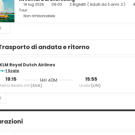
 tua voglia di mangiare bene da Tiki Tiki, uno dei 2 ristoranti pres
14 lug 2026
09:00
2 Biglietti
(
Adulti da 3 anni: 2
)
4
drink preferito presso un bar/lounge e un bar a bordo piscina.
Tour
Non rimborsabile
ruire di un pratico servizio di lavanderia e lavaggio a secco, una
gratuito è disponibile in loco.
i
Trasporto di andata e ritorno
KLM Royal Dutch Airlines
1 Scalo
19:15
15:55
14H 40M
Reina Beatrix Intl
(AUA)
Linate
(LIN)
i
urazioni