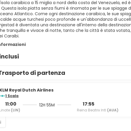
isola caraibica a 15 miglia a nord della costa del Venezuela, ed
. Questa isola piatta senza fiumi è rinomata per le sue spiagge d
l'Oceano Atlantico. Come ogni destinazione caraibica, le sue sp
 calde acque turchesi poco profonde e un'abbondanza di uccelli e
jestad è diventata una destinazione all'interno della destinazion
he tranquilla e vivace di notte, tanto che la città è stata votata,
i Caraibi.
informazioni
inclusi
Trasporto di partenza
KLM Royal Dutch Airlines
1 Scalo
11:00
17:55
12H 55M
Linate
(LIN)
Reina Beatrix Intl
(AUA)
i