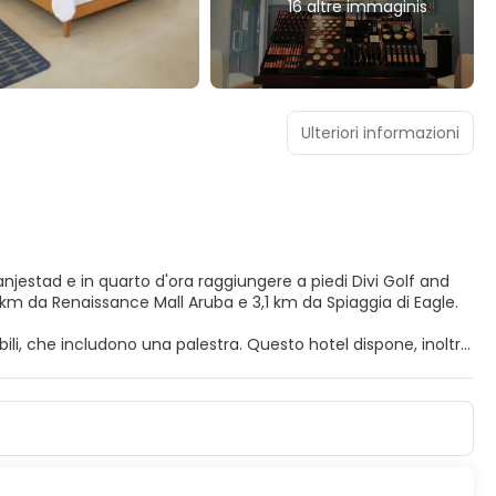
16 altre immaginis
Ulteriori informazioni
anjestad e in quarto d'ora raggiungere a piedi Divi Golf and
ulla spiaggia dista 2,5 km da Renaissance Mall Aruba e 3,1 km da Spiaggia di Eagle.
onibili, che includono una palestra. Questo hotel dispone, inoltre,
.
icroonde. Il Wi-Fi gratuito ti consente di restare in contatto
n po' di svago. Il bagno in camera dispone di combinazione
 casseforti e accessori per la preparazione di caffè/tè,