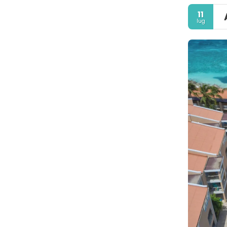
11
lug