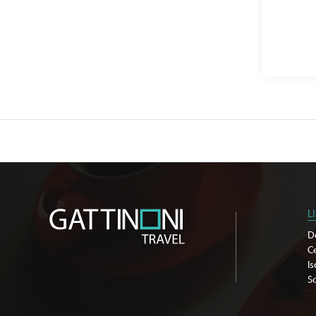
L
D
C
Is
So