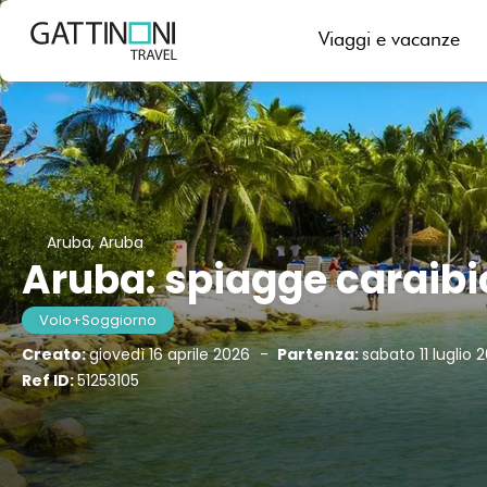
Viaggi e vacanze
Aruba, Aruba
Aruba: spiagge caraibi
Volo+Soggiorno
Creato:
giovedì 16 aprile 2026
-
Partenza:
sabato 11 luglio 
Ref ID:
51253105