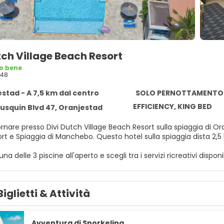
tch Village Beach Resort
o bene
348
stad - A 7,5 km dal centro
SOLO PERNOTTAMENTO
EFFICIENCY, KING BED
rausquin Blvd 47, Oranjestad
rnare presso Divi Dutch Village Beach Resort sulla spiaggia di Or
Beach Resort e Spiaggia di Manchebo. Questo hotel s
 una delle 3 piscine all'aperto e scegli tra i servizi ricreativi disp
 gratuito, servizi di concierge e un servizio babysitter a pagamento
n una delle 123 camere della struttura, complete di frigorifero e m
Biglietti & Attività
do, mentre la TV con canali via cavo è l'ideale per concedersi u
a, set di cortesia gratuiti e asciugacapelli. I comfort includono
ulizie sono eseguite tutti i giorni.
Avventura di Snorkeling