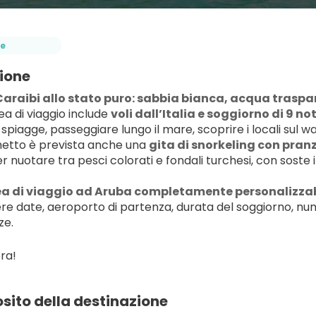
e
ione
Caraibi allo stato puro: sabbia bianca, acqua traspa
a di viaggio include 
voli dall’Italia e soggiorno di 9 no
 spiagge, passeggiare lungo il mare, scoprire i locali sul 
etto è prevista anche una 
gita di snorkeling con pran
er nuotare tra pesci colorati e fondali turchesi, con soste 
a di viaggio ad Aruba completamente personalizzabil
ere date, aeroporto di partenza, durata del soggiorno, nume
ze.
ra!
sito della destinazione