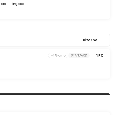
so un hotel, specializzato in cucina internazionale. Rilassati
 ore
Inglese
 reception aperta 24 ore su 24 e deposito bagagli. Il un
Ritorno
1 PC
+1 Giorno
STANDARD