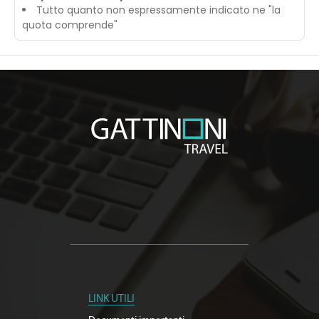
Tutto quanto non espressamente indicato ne "la
quota comprende"
LINK UTILI