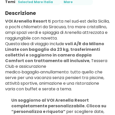
Temi
Selected Mare Italia
Mare
Descrizione
VOI Arenella Resort t
i porta nel sud‑est della Sicilia, 
a pochi chilometri da Siracusa, tra mare cristallino, 
ampi spazi verdi e spiaggia di Arenella attrezzata e 
raggiungibile con navetta.
Questa idea di viaggio include
 voli A/R da Milano 
Linate con bagaglio da 23 kg
, 
trasferimenti 
collettivi e
 s
oggiorno in camera doppia 
Comfort con trattamento all inclusive
, Tessera 
Club e assicurazione 
medico‑bagaglio‑annullamento: tutto quello che 
serve per una vacanza senza pensieri tra piscine, 
attività sportive, animazione e una ristorazione 
varia con buffet e serate a tema.
Un soggiorno al VOI Arenella Resort 
completamente personalizzabile. Clicca su 
“personalizza e riquota” 
per scegliere date, 