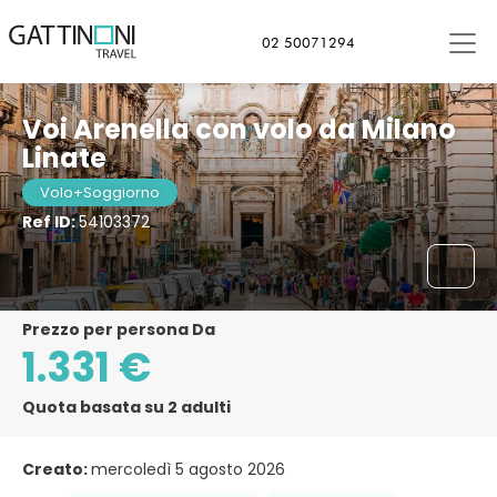
02 50071294
Voi Arenella con volo da Milano
Linate
Volo+Soggiorno
Ref ID:
54103372
Prezzo per persona Da
1.331 €
Quota basata su 2 adulti
Creato:
mercoledì 5 agosto 2026