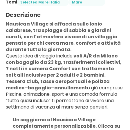
Temi
Selected Mare Italia
Mare
Descrizione
Nausicaa Village si affaccia sullo Ionio 
calabrese, tra spiagge di sabbia e giardini 
curati, con l’atmosfera vivace di un villaggio 
pensato per chi cerca mare, comfort e attività 
durante tutta la giornata.
Questa idea di viaggio include
 voli A/R da Milano 
con bagaglio da 23 kg, trasferimenti collettivi, 
7 notti in camera Comfort con trattamento 
soft all inclusive per 2 adulti e 2 bambini, 
Tessera Club, tasse aeroportuali e polizza 
medico–bagaglio–annullament
o già comprese. 
Piscine, animazione, sport e una comoda formula 
“tutto quasi incluso” ti permettono di vivere una 
settimana di vacanza al mare senza pensieri.
Un soggiorno al Nausicaa Village 
completamente personalizzabile. Clicca su 