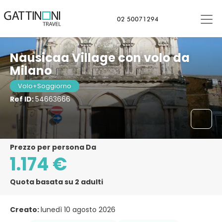
02 50071294
Nausicaa Village con volo da
Milano
Volo+Soggiorno
Ref ID:
54663666
Prezzo per persona Da
1.174 €
Quota basata su 2 adulti
Creato:
lunedì 10 agosto 2026