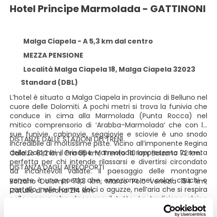
Hotel Principe Marmolada - GATTINONI
Malga Ciapela - A 5,3 km dal centro
MEZZA PENSIONE
Località Malga Ciapela 18, Malga Ciapela 32023
Standard (DBL)
L’hotel è situato a Malga Ciapela in provincia di Belluno nel
cuore delle Dolomiti. A pochi metri si trova la funivia che
conduce in cima alla Marmolada (Punta Rocca) nel
mitico comprensorio di ‘Arabba-Marmolada’ che con le
sue funivie, cabinovie, seggiovie e sciovie è uno snodo
DISTANZE DALLE STAZIONI DEI TRENI
incredibile di moltissime piste. Vicino all’imponente Regina
delle Dolomiti, il Principe Marmolada rappresenta la meta
Calalzo 81,2 km; Ora 85 km; Trento 110 km; Bolzano 72 km.
perfetta per chi intende rilassarsi e divertirsi circondato
DISTANZA DAGLI AEREOPORTI
da incantevoli vallate. Il paesaggio delle montagne
venete è una poesia che emoziona nei colori carichi o
Bolzano Dolomiti 73,3 km; Marco Polo Venezia 154 km;
pastello, nelle forme dolci o aguzze, nell’aria che si respira
Catullo di Verona 214 km.
nelle acque che decorano il tutto. La tradizione alpina
SERVIZI
abbinata all’ospitalità moderna: sicurezza, familiarità e un