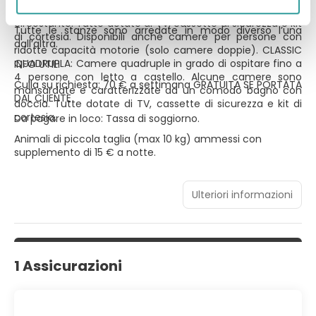
con doccia e ampie finestre affacciate sul paesaggio
circostante. Tutte dotate di TV, cassette di sicurezza e kit
Tutte le stanze sono arredate in modo diverso l’una
di cortesia. Disponibili anche camere per persone con
dall’altra.
ridotte capacità motorie (solo camere doppie). CLASSIC
QUADRUPLA: Camere quadruple in grado di ospitare fino a
INFO UTILI
4 persone con letto a castello. Alcune camere sono
Culla su richiesta: 70 € a settimana GRATUITA SE PORTATA
mansardate e caratterizzate da un comodo bagno con
DAL CLIENTE
doccia. Tutte dotate di TV, cassette di sicurezza e kit di
cortesia.
Da pagare in loco: Tassa di soggiorno.
Animali di piccola taglia (max 10 kg) ammessi con
supplemento di 15 € a notte.
Ulteriori informazioni
1 Assicurazioni