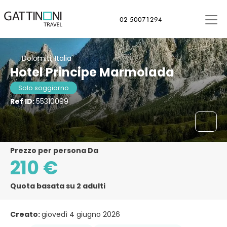
02 50071294
Dolomiti, Italia
Hotel Principe Marmolada
Solo soggiorno
Ref ID:
55310099
Prezzo per persona Da
210 €
Quota basata su 2 adulti
Creato:
giovedì 4 giugno 2026