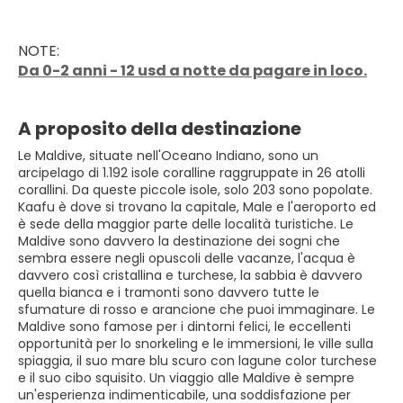
NOTE:
Da 0-2 anni - 12 usd a notte da pagare in loco.
A proposito della destinazione
Le Maldive, situate nell'Oceano Indiano, sono un
arcipelago di 1.192 isole coralline raggruppate in 26 atolli
corallini. Da queste piccole isole, solo 203 sono popolate.
Kaafu è dove si trovano la capitale, Male e l'aeroporto ed
è sede della maggior parte delle località turistiche. Le
Maldive sono davvero la destinazione dei sogni che
sembra essere negli opuscoli delle vacanze, l'acqua è
davvero così cristallina e turchese, la sabbia è davvero
quella bianca e i tramonti sono davvero tutte le
sfumature di rosso e arancione che puoi immaginare. Le
Maldive sono famose per i dintorni felici, le eccellenti
opportunità per lo snorkeling e le immersioni, le ville sulla
spiaggia, il suo mare blu scuro con lagune color turchese
e il suo cibo squisito. Un viaggio alle Maldive è sempre
un'esperienza indimenticabile, una soddisfazione per