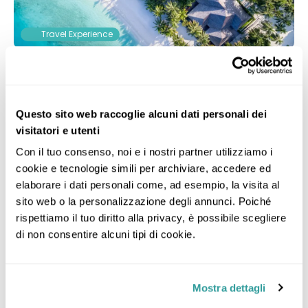
Travel Experience
Meeru Island Resort & Spa - GATTINONI
Questo sito web raccoglie alcuni dati personali dei
Meerufenfushi - A 171,0 km dal centro
visitatori e utenti
PENSIONE COMPLETA
Con il tuo consenso, noi e i nostri partner utilizziamo i 
North Male' Atoll, Meerufenfushi 20187
cookie e tecnologie simili per archiviare, accedere ed 
Ocean Villa (TRASFERIMENTI INCLUSI)
elaborare i dati personali come, ad esempio, la visita al 
N.B.: LE QUOTE DELLA CAMERA INCLUDONO I
sito web o la personalizzazione degli annunci. Poiché 
TRASFERIMENTI DA/PER L'AEROPORTO DI MALE ED IL
rispettiamo il tuo diritto alla privacy, è possibile scegliere 
RESORT CON BARCA VELOCE.
di non consentire alcuni tipi di cookie.
Meeru Island Resort & Spa a Meeru, sulla spiaggia, offre
Mostra dettagli
alloggi in zona Piazza della Repubblica e Centro Islamico