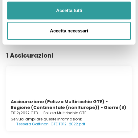
delle Maldive. Questo resort 4,5 stelle si trova in zona
Museo Nazionale. Rilassati presso la spa con servizi
Accetta tutti
completi, dove ti attendono massaggi, trattamenti per il
corpo e trattamenti per il viso. Dopo aver migliorato il tiro
sul campo da golf, immergiti in una delle 2 piscine
Ulteriori informazioni
all'aperto disponibili. In questo resort potrai inoltre contare
Accetta necessari
su il Wi-Fi gratuito, servizi di concierge e un servizio
babysitter a pagamento. Rilassati in una delle 284
camere con aria condizionata della struttura, complete di
minibar e TV a schermo piatto. Le camere sono dotate di
1 Assicurazioni
balcone. L'Wi-Fi gratuito ti consente di restare connesso
con il mondo, mentre la TV con canali via satellite è
l'ideale per concedersi un po' di svago. I bagni dispongono
di set di cortesia gratuiti e asciugacapelli.
Assicurazione (Polizza Multirischio GTE) -
Regione (Continentale (non Europe)) - Giorni (8)
T012/2022 GT3
-
Polizza Multirischio GTE
Se vuoi ampliare queste informazioni:
Tessera Gattinoni GTE T012_2022.pdf