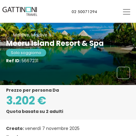
02 50071294
Maldive, Maldive
Meeru Island Resort & Spa
Solo soggiorno
Ref ID:
5667231
Prezzo per persona Da
3.202 €
Quota basata su 2 adulti
Creato:
venerdì 7 novembre 2025