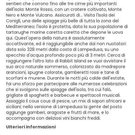
sentieri che corrono fino alle tre cime più importanti
dell'isola: Monte Rosso, con un cratere coltivato, Monte
Nero e Monte Vulcano. Assicurati di... Visita l'Isola dei
Conigli, una delle spiagge più belle di tutta la zona del
Mediterraneo; l'isola è protetta, data la sua popolazione di
tartarughe marine caretta caretta che depone le uova
qui. Quest'opera della natura è assolutamente
accattivante, ed è raggiungibile anche dai non nuotatori:
dista solo 328 metri dalla costa di Lampedusa, su uno
specchio d'acqua profondo poco più di 3 metri. Cerca di
raggiungere l'altro lato di Rabbit Island se vuoi avvistare il
suo arco naturale sommerso, colonizzato da madrepore
arancioni, spugne colorate, gamberetti rossi e tane di
scorfani e murene. Durante le notti più calde dell'estate,
fai uno sforzo per partecipare alle numerose celebrazioni
che si svolgono sulle spiagge dell'isola, tra cui falò,
grigliate di spaghetti e barbecue e spettacoli musicali.
Assaggia il cous cous di pesce, un mix di sapori africani e
siciliani; nella versione di Lampedusa la gente del posto
aggiunge gamberi, aragoste e frutti di mare, e lo
accompagna con deliziosi vini bianchi freddi.
Ulteriori informazioni