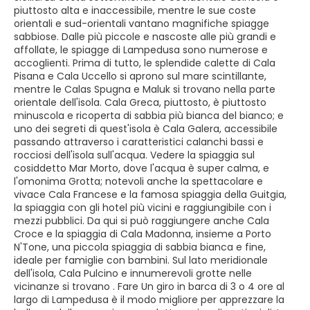
piuttosto alta e inaccessibile, mentre le sue coste
orientali e sud-orientali vantano magnifiche spiagge
sabbiose. Dalle più piccole e nascoste alle più grandi e
affollate, le spiagge di Lampedusa sono numerose e
accoglienti. Prima di tutto, le splendide calette di Cala
Pisana e Cala Uccello si aprono sul mare scintillante,
mentre le Calas Spugna e Maluk si trovano nella parte
orientale dell'isola. Cala Greca, piuttosto, è piuttosto
minuscola e ricoperta di sabbia più bianca del bianco; e
uno dei segreti di quest'isola è Cala Galera, accessibile
passando attraverso i caratteristici calanchi bassi e
rocciosi dell'isola sull'acqua. Vedere la spiaggia sul
cosiddetto Mar Morto, dove l'acqua è super calma, e
l'omonima Grotta; notevoli anche la spettacolare e
vivace Cala Francese e la famosa spiaggia della Guitgia,
la spiaggia con gli hotel più vicini e raggiungibile con i
mezzi pubblici. Da qui si può raggiungere anche Cala
Croce e la spiaggia di Cala Madonna, insieme a Porto
N'Tone, una piccola spiaggia di sabbia bianca e fine,
ideale per famiglie con bambini. Sul lato meridionale
dell'isola, Cala Pulcino e innumerevoli grotte nelle
vicinanze si trovano . Fare Un giro in barca di 3 o 4 ore al
largo di Lampedusa è il modo migliore per apprezzare la