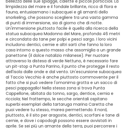
bellezza delle sue spiagge, calette e piccoli porticcioli. La
limpidezza del mare e il fondale brillante, ricco di flora e
fauna, entusiasmano i subacquei e gli amanti dello
snorkeling, che possono scegliere tra una vasta gamma
di punti di immersione, sia di giorno che di notte.
Un'immersione piuttosto facile è quella alla ricerca della
statua subacquea Madonna del Mare, profonda 46 metri
e circondata da tane per polpi e pesci sargo. I loro vicini
includono dentici, cernie e altri sarti che fanno la loro
casa intorno a questo masso che assomiglia a un grande
panettone (il dolce natalizio milanese). Per nuotare
attraverso la distesa di verde Nettuno, è necessario fare
un pit-stop a Punta Parrino, il punto che protegge il resto
dell'isola dalle onde e dal vento. Un'escursione subacquea
al Taccio Vecchio è anche piuttosto commovente per il
fatto che si può vedere l'omonima grotta e un sacco di
pesci pappagallo! Nella stessa zona si trova Punta
Cappellone, abitata da tonno, sargo, dentice, cernia e
ricciola; Nel frattempo, le secche orientali ospitano
superbi esemplari della tartaruga marina Caretta che
puoi vedere tu stesso, marea permettendo. Il nord,
piuttosto, è il sito per aragoste, dentici, scorfani e tane di
cernie, e dove i capodogli possono essere avvistati in
aprile. Se sei più un amante della terra, puoi percorrere i