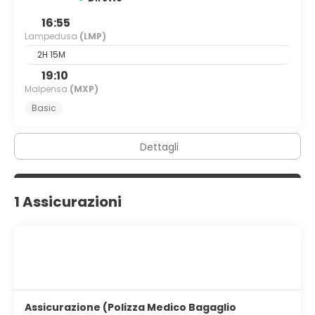
16:55
Lampedusa
(LMP)
2H 15M
19:10
Malpensa
(MXP)
Basic
Dettagli
1 Assicurazioni
Assicurazione (Polizza Medico Bagaglio