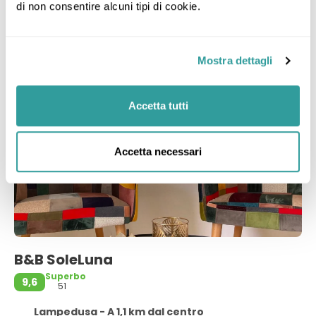
19
Alloggio
di non consentire alcuni tipi di cookie.
5 Notti
ago
Mostra dettagli
Accetta tutti
Accetta necessari
B&B SoleLuna
Superbo
9,6
51
Lampedusa - A 1,1 km dal centro