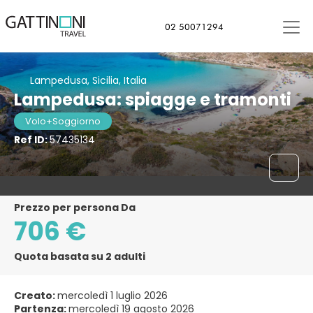
02 50071294
Lampedusa, Sicilia, Italia
Lampedusa: spiagge e tramonti
Volo+Soggiorno
Ref ID:
57435134
Prezzo per persona Da
706 €
Quota basata su 2 adulti
Creato:
mercoledì 1 luglio 2026
Partenza:
mercoledì 19 agosto 2026