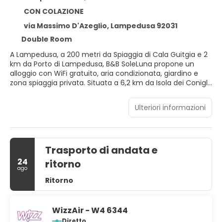
CON COLAZIONE
via Massimo D'Azeglio, Lampedusa 92031
Double Room
A Lampedusa, a 200 metri da Spiaggia di Cala Guitgia e 2
km da Porto di Lampedusa, B&B SoleLuna propone un
alloggio con WiFi gratuito, aria condizionata, giardino e
zona spiaggia privata. Situata a 6,2 km da Isola dei Conigli,
la struttura prevede una terrazza e il parcheggio privato
gratuito. Questo bed and breakfast presenta una TV a
Ulteriori informazioni
schermo piatto. Presso questo bed and breakfast
troverete asciugamani e lenzuola tra i servizi disponibili. In
struttura è disponibile una colazione à la carte,
continentale o italiana. L'aeroporto (Aeroporto di
Trasporto di andata e
Lampedusa) è a 3 km dalla struttura, e per raggiungerlo
c’è una navetta aeroportuale a pagamento organizzata
24
ritorno
dalla struttura.
ago
Ritorno
WizzAir - W4 6344
Diretto