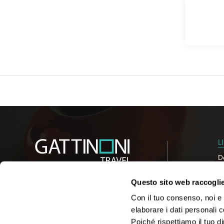
Soddisfa la
internazion
Potrai usuf
usufruire d
L
D
C
Is
Questo sito web raccoglie 
So
Con il tuo consenso, noi e i
elaborare i dati personali 
Poiché rispettiamo il tuo di