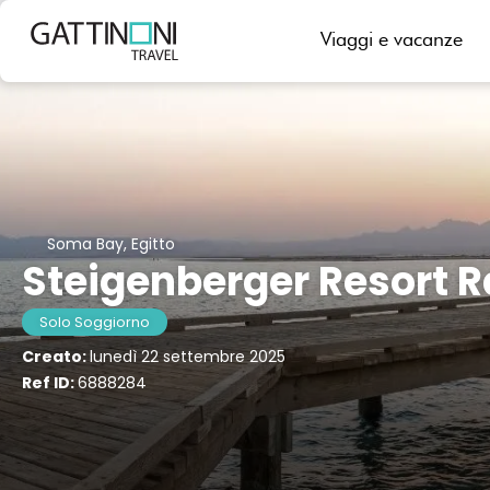
Viaggi e vacanze
Soma Bay, Egitto
Steigenberger Resort 
Solo Soggiorno
Creato:
lunedì 22 settembre 2025
Ref ID:
6888284