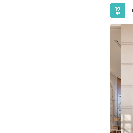
19
apr