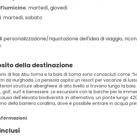
Fiumicino
: martedì, giovedì
i
: martedì, sabato
i personalizzazione/riquotazione dell'idea di viaggio, ricont
.
sito della destinazione
rio di Ras Abu Soma e la baia di Soma sono conosciuti come “Soma
ri da Hurghada. La penisola ospita un resort per vacanze di luss
lteriori strutture alberghiere di alto livello si trovano lungo la bai
 golf, surf e benessere. Le escursioni con le barche per le immers
causa dell'elevata biodiversità. In alternativa, un ponte lungo 420
no della barriera corallina, dove è possibile entrare in acqua pr
informazioni
inclusi