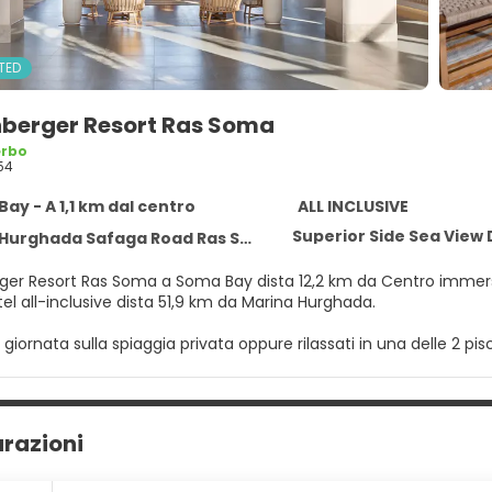
TED
nberger Resort Ras Soma
erbo
54
ay - A 1,1 km dal centro
ALL INCLUSIVE
Superior Side Sea View
ghada Safaga Road Ras Soma, Soma Bay 84911
ger Resort Ras Soma a Soma Bay dista 12,2 km da Centro immer
l all-inclusive dista 51,9 km da Marina Hurghada.
a giornata sulla spiaggia privata oppure rilassati in una delle 2 pisc
il Wi-Fi gratuito e servizi di concierge.
n una delle 409 camere con aria condizionata della struttura, comp
 restare in contatto con il mondo, mentre la TV con canali via sat
urazioni
one di vasca o doccia, set di cortesia gratuiti e asciugacapelli
ulizie sono eseguite tutti i giorni.