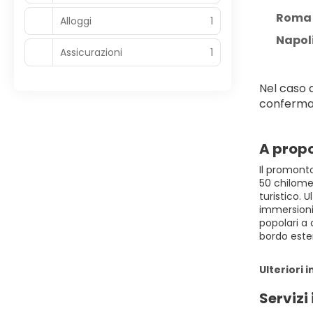
Roma 
Alloggi
1
Napol
Assicurazioni
1
Nel caso d
conferma
A propo
Il promonto
50 chilomet
turistico. U
immersioni,
popolari a 
bordo ester
Ulteriori 
Servizi 