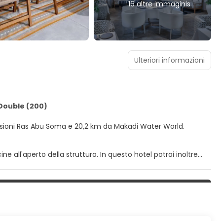
16 altre immaginis
Ulteriori informazioni
 Double (200)
sioni Ras Abu Soma e 20,2 km da Makadi Water World.
ine all'aperto della struttura. In questo hotel potrai inoltre
lete di minibar e TV a schermo piatto. Il Wi-Fi gratuito ti
ellite è l'ideale per concedersi un po' di svago. Il bagno in
. I comfort includono casseforti e acqua minerale gratuita,