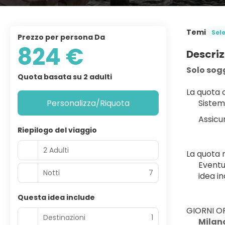
Temi
Sel
Prezzo per persona Da
824 €
Descriz
Solo sog
Quota basata su 2 adulti
La quota
Personalizza/Riquota
Sistem
Assicu
Riepilogo del viaggio
2 Adulti
La quota
Eventu
Notti
7
idea in
Questa idea include
GIORNI OP
Destinazioni
1
Milan