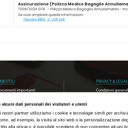
Assicurazione (Polizza Medico Bagaglio Annullamen
 tua voglia di mangiare bene da Kahramana Main Restaurant, uno d
T006/2024 GT8
-
Polizza Medico Bagaglio Annullamento - In
ale. La sete si fa sentire? Concediti qualcosa da bere in uno dei 
Se vuoi ampliare queste informazioni:
Tessera MBA_V. JUR.pdf
ruire di un pratico servizio di lavanderia e lavaggio a secco, una
i una navetta da e per l'aeroporto 24 ore su 24 a pagamento; inolt
INK UTILI
PRIVACY & LEGAL
ocumenti importanti
Condizioni general
erca agenzia
Privacy policy
criviti alla newsletter
Cookie Policy
alcuni dati personali dei visitatori e utenti
stenibilità
Whistleblowing
 nostri partner utilizziamo i cookie e tecnologie simili per archiv
come, ad esempio, la visita al sito web o la personalizzazione degl
ritto alla privacy, è possibile scegliere di non consentire alcuni tip