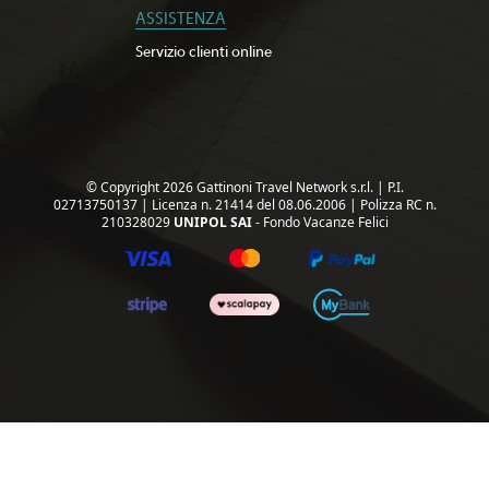
ASSISTENZA
Servizio clienti online
© Copyright 2026 Gattinoni Travel Network s.r.l.
|
P.I.
02713750137
|
Licenza n. 21414 del 08.06.2006
|
Polizza RC n.
210328029
UNIPOL SAI
- Fondo Vacanze Felici