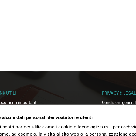
INK UTILI
PRIVACY & LEGAL
ocumenti importanti
Condizioni general
erca agenzia
Privacy policy
criviti alla newsletter
Cookie Policy
alcuni dati personali dei visitatori e utenti
stenibilità
Whistleblowing
 nostri partner utilizziamo i cookie e tecnologie simili per archiv
come, ad esempio, la visita al sito web o la personalizzazione degl