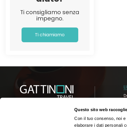
Ti consigliamo senza
impegno.
Ti chiamiamo
L
D
C
Is
Questo sito web raccoglie 
So
Con il tuo consenso, noi e i
elaborare i dati personali 