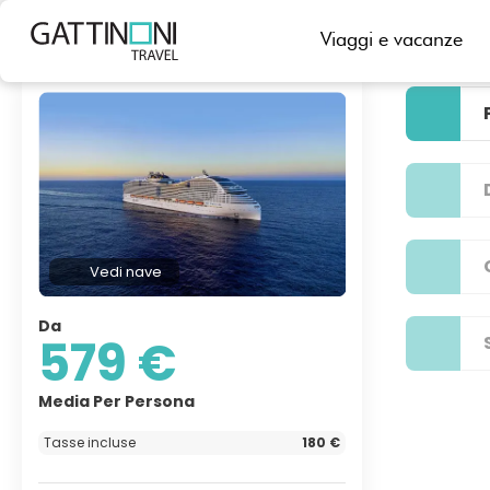
Viaggi e vacanze
Crociere
MSC Cruises
MSC World Asia
7 notti.
Vedi nave
Da
579 €
Media Per Persona
Tasse incluse
180 €