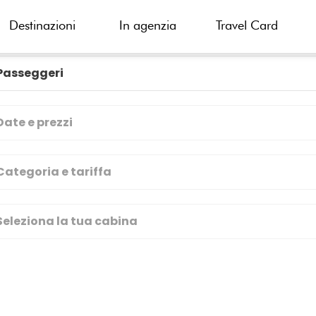
Destinazioni
In agenzia
Travel Card
 Italia, Malta, Spagna, Francia
Passeggeri
Date e prezzi
Categoria e tariffa
Seleziona la tua cabina