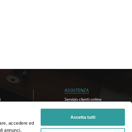
ASSISTENZA
i
Servizio clienti online
Accetta tutti
iare, accedere ed 
i annunci. 