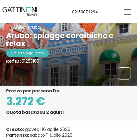
02 50071294
Aruba, Aruba
Aruba: spiagge caraibiche e
relax
Volo+Soggiorno
Ref ID:
51253105
Prezzo per persona Da
3.272 €
Quota basata su 2 adulti
Creato:
giovedì 16 aprile 2026
Partenza:
sabato 11 luglio 2026