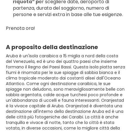
riquota” p
er scegliere date, aeroporto di 
partenza, durata del soggiorno, numero di 
persone e servizi extra in base alle tue esigenze.
Prenota ora!
A proposito della destinazione
Aruba è un'isola caraibica a 15 miglia a nord della costa
del Venezuela, ed è uno dei quattro paesi che insieme
formano il Regno dei Paesi Bassi. Questa isola piatta senza
fiumi è rinomata per le sue spiagge di sabbia bianca e il
clima tropicale moderato dai costanti alisei dall'Oceano
Atlantico. Come ogni destinazione caraibica, le sue
spiagge non deludono, sono meravigliosamente belle con
sabbia argentata, calde acque turchesi poco profonde e
un'abbondanza di uccelli e fauna interessanti. Oranjestad
è la vivace capitale di Aruba. Oranjestad è diventata una
destinazione all'interno della destinazione Aruba ed è una
delle città più fotogeniche dei Caraibi. La città è anche
tranquilla e vivace di notte, tanto che la città è stata
votata, in diverse occasioni, come la migliore città della