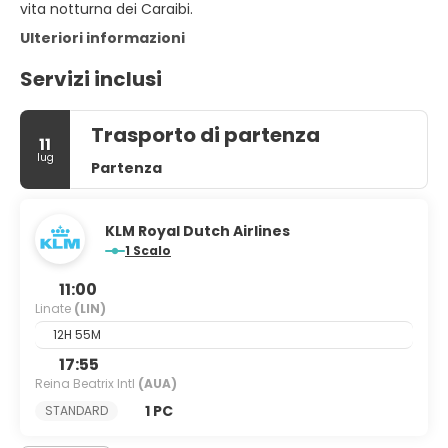
vita notturna dei Caraibi.
Ulteriori informazioni
Servizi inclusi
Trasporto di partenza
11
lug
Partenza
KLM Royal Dutch Airlines
1 Scalo
11:00
Linate
(LIN)
12H 55M
17:55
Reina Beatrix Intl
(AUA)
1 PC
STANDARD