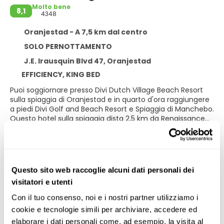
Molto bene
8,1
4348
Oranjestad - A 7,5 km dal centro
SOLO PERNOTTAMENTO
J.E. Irausquin Blvd 47, Oranjestad
EFFICIENCY, KING BED
Puoi soggiornare presso Divi Dutch Village Beach Resort
sulla spiaggia di Oranjestad e in quarto d'ora raggiungere
a piedi Divi Golf and Beach Resort e Spiaggia di Manchebo.
Questo hotel sulla spiaggia dista 2,5 km da Renaissance
Mall Aruba e 3,1 km da Spiaggia di Eagle.
Ulteriori informazioni
Rilassati in una delle 3 piscine all'aperto e scegli tra i servizi
ricreativi disponibili, che includono una palestra. Questo
hotel dispone, inoltre, di il Wi-Fi gratuito, servizi di
Questo sito web raccoglie alcuni dati personali dei
concierge e un servizio babysitter a pagamento.
visitatori e utenti
14
Biglietti & Attività
lug
Rilassati in una delle 123 camere della struttura, complete
Con il tuo consenso, noi e i nostri partner utilizziamo i 
di frigorifero e microonde. Il Wi-Fi gratuito ti consente di
cookie e tecnologie simili per archiviare, accedere ed 
restare in contatto con il mondo, mentre la TV con canali
elaborare i dati personali come, ad esempio, la visita al 
via cavo è l'ideale per concedersi un po' di svago. Il bagno