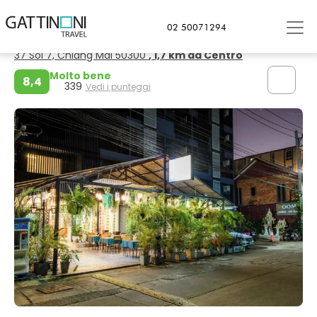
Chiang Mai
02 50071294
Collection O Room Lanna Hotel
37 Soi 7, Chiang Mai 50300
, 1,7 km da Centro
Molto bene
8,4
339
Vedi i punteggi