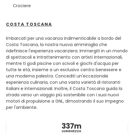
una splendida posizione, rannicchiata tra scoscese colline
Crociere
calcaree e un'ampia baia, ed è ricca di storia, che non è
sempre stata piacevole.
COSTA TOSCANA
Marsiglia è una destinazione turistica popolare, poiché ha
300 giorni di sole all'anno.
Imbarcati per una vacanza indimenticabile a bordo del
Oggi Marsiglia conserva ancora le tracce del suo passato
Costa Toscana, la nostra nuova ammiraglia che
tumultuoso, questa antica città è oggi molto attiva e
ridefinisce l'esperienza vacanziera. Immergiti in un mondo
attraente.
di spettacoli e intrattenimento con artisti internazionali,
mentre ti godi piscine con scivoli e giochi d'acqua per
Ha un fascino potente che incoraggia i visitatori a
tutte le età, insieme a un esclusivo centro benessere e
passeggiare nei suoi vecchi quartieri intorno al Vieux Port,
una moderna palestra. Concediti un'eccezionale
nei giardini con le antiche rovine o nei giardini del Palazzo
esperienza culinaria, con una vasta varietà di ristoranti
Longchamp e, naturalmente, sulla spianata di Notre-
italiani e internazionali. Inoltre, il Costa Toscana guida la
Dame-de-la-Garde Cattedrale, che domina l'intera città
strada verso un viaggio più sostenibile con i suoi nuovi
motori di propulsione a GNL, dimostrando il suo impegno
per l'ambiente.
337m
LUNGHEZZA