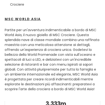
riconosciuta Patrimonio dell'Umanità dall'UNESCO nel 1980.
Crociere
Costruita dal cavaliere di San Giovanni nel XVI e XVII
secolo per le sue ragioni militari e strategiche, La Valletta
fu successivamente abbellita in un bell'esempio di
MSC WORLD ASIA
barocco arte decorativa - in particolare nei magnifici
interni della concattedrale di San Giovanni nel cuore della
Partite per un'avventura indimenticabile a bordo di MSC
città. Ombre vicoli suggestivi collegano grandi piazze e
World Asia, il nuovo gioiello di MSC Crociere. Questa
palazzi gloriosi siedono accanto a bar e negozi.
splendida nave di classe mondiale combina una raffinata
Ultimamente, la città ha subito alcuni importanti
maestria con una meticolosa attenzione ai dettagli,
cambiamenti per creare un'urbanità più vibrante, con il
offrendo un'esperienza di crociera unica. Godetevi la
rinnovamento della Porta principale della città e la
bellezza della World Promenade con vista sull'oceano e
progettazione di un nuovo palazzo del parlamento,
spettacoli di luci a LED, e deliziatevi con un'incredibile
nonché il rinnovamento del Teatro dell'Opera
selezione di ristoranti e bar con menu ispirati ai sapori
bombardato. Il porto naturale di acque profonde di La
globali. Con attività pluripremiate per tutta la famiglia e
Valletta, il Grand Harbour, è il porto più grande e più
un ambiente internazionale ed elegante, MSC World Asia
imponente di tutto il Mediterraneo ed è stato, per molte
è progettata per creare ricordi indimenticabili mentre
migliaia di anni, l'epicentro dell'attività marittima di Malta.
esplorate le destinazioni più affascinanti: preparatevi a
Ne sono la prova i 19 magazzini storici che risalgono
scoprire l'arte della crociera a bordo di MSC World Asia!
ancora a 250 anni fa e lo storico Quay Wall, dove i
cavalieri di San Giovanni e i mercanti europei erano soliti
scaricare le loro merci. Il Valletta Waterfront è anche la
3.333m