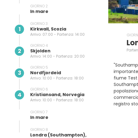
GIORNO 2
In mare
GIORNO 3
1
Kirkwall, Scozia
Arrivo: 07:00 - Partenza: 14:00
GIORN
Lo
GIORNO 4
2
Parten
Skjolden
Arrivo: 14:00 - Partenza: 20:00
"Southampto
GIORNO 5
importante 
3
Nordfjordeid
fiume Test 
Arrivo: 10:00 - Partenza: 18:00
Southampton
GIORNO 6
popolazione
4
Kristiansand, Norvegia
commerciale
Arrivo: 10:00 - Partenza: 18:00
registro st
GIORNO 7
In mare
GIORNO 8
Londra (southampton),