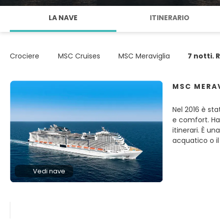
LA NAVE
ITINERARIO
Crociere
MSC Cruises
MSC Meraviglia
7 notti.
MSC MERA
Nel 2016 è st
e comfort. Ha i
itinerari. È u
acquatico o i
Vedi nave