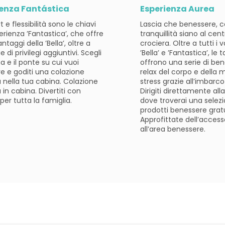
ienza Fantástica
Esperienza Aurea
e flessibilità sono le chiavi
Lascia che benessere, 
erienza ’Fantastica’, che offre
tranquillità siano al cent
antaggi della ’Bella’, oltre a
crociera. Oltre a tutti i 
e di privilegi aggiuntivi. Scegli
’Bella’ e ’Fantastica’, le t
a e il ponte su cui vuoi
offrono una serie di bene
re e goditi una colazione
relax del corpo e della m
a nella tua cabina. Colazione
stress grazie all’imbarco 
 in cabina. Divertiti con
Dirigiti direttamente all
 per tutta la famiglia.
dove troverai una selezi
prodotti benessere gratu
Approfittate dell’accesso
all’area benessere.