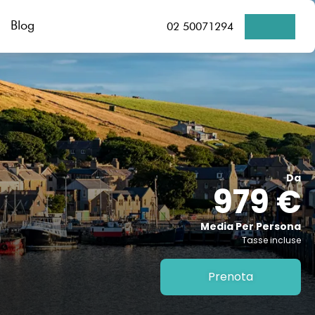
Blog
02 50071294
Da
979 €
Media Per Persona
Tasse incluse
Prenota