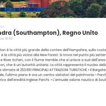
O 1
ndra (southampton), Regno Unito
za: 16:00
n è la città più grande della contea dell'Hampshire, sulla costa
e la città più vicina alla New Forest. Si trova nel punto più set
e River Itchen, con il fiume Hamble che si unisce a sud dell'area u
, che è un'autorità unitaria. La città rappresenta il nucleo del
 stimata di 253.651 PRINCIPALI ATTRAZIONI TURISTICHE • Il Bargat
, l'ultimo piano è ora un centro visitatori del patrimonio • Parchi 
orico dell'eredità inglese Parchi. • L'annuale salone nautico di 