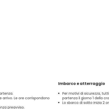
Imbarco e atterraggio
artenza.
Per motivi di sicurezza, tut
a e arrivo. Le ore corrispondono
partenza il giorno 1 della cr
Lo sbarco di solito inizia 2 
enza preavviso.