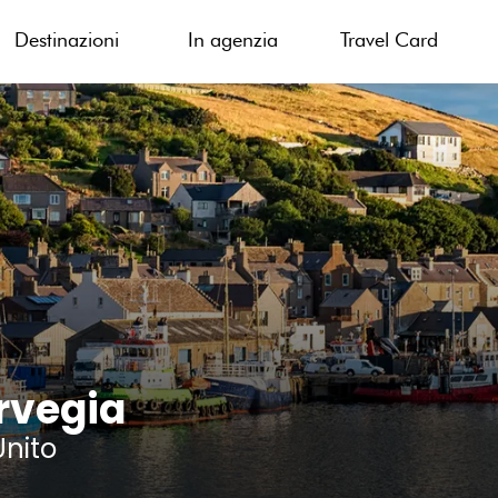
Destinazioni
In agenzia
Travel Card
orvegia
nito