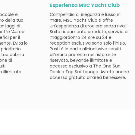
Esperienza MSC Yacht Club
coccole e
Compendio di eleganza e lusso in
ro della tua
mare, MSC Yacht Club ti offre
vantaggi di
un’esperienza di crociera senza rivali.
ariffe ’Aurea’
Suite riccamente arredate, servizio di
fici per il
maggiordomo 24 ore su 24 e
ente. Evita lo
reception esclusiva sono solo l’inizio.
prioritario.
Pasti à la carte all-inclusive serviti
a tua cabina
all’orario preferito nel ristorante
one di
riservato, bevande illimitate e
iti.
accesso esclusivo a The One Sun
 illimitato
Deck e Top Sail Lounge. Avrete anche
accesso gratuito all’area benessere.