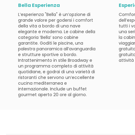
Bella Esperienza
Esper
L’esperienza "Bella" è un’opzione di
Comfort 
grande valore per godersi i comfort
dell’esp
della vita a bordo di una nave
tutti i v
elegante e moderna. Le cabine della
una seri
categoria ’Bella’ sono cabine
la cabin
garantite. Goditi le piscine, una
viaggia
palestra panoramica all’avanguardia
gratuit
e strutture sportive a bordo.
gratuita
Intrattenimento in stile Broadway e
attività
un programma completo di attività
quotidiane, e godrai di una varietà di
ristoranti che servono un’eccellente
cucina mediterranea e
internazionale. Include un buffet
gourmet aperto 20 ore al giorno.