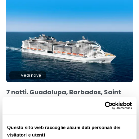
Vedi nave
7 notti. Guadalupa, Barbados, Saint
Vincent e Grenadine, Santa Lucia,
Grenada
MSC MERAVIGLIA
Mostra mappa
Questo sito web raccoglie alcuni dati personali dei
visitatori e utenti
PARTENZA DA:
Fort De Francia, Martinica