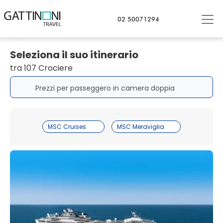
02 50071294
Vai alla Home Page delle crociere
Seleziona il suo itinerario
tra 107 Crociere
Prezzi per passeggero in camera doppia
MSC Cruises
MSC Meraviglia