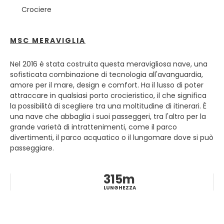
sottomarino. Le due isole principali della Guadalupa sono
Crociere
Basse Terre e Grande Terre. Basse Terre è meno turistica
ed ospita il Parco Nazionale della Guadalupa costituito da
una foresta pluviale, un grande vulcano e molte cascate.
MSC MERAVIGLIA
Grande Terre è il luogo in cui si trova la capitale del paese,
Pointe-à-Pitre, nonché una serie di città sulla spiaggia per
Nel 2016 è stata costruita questa meravigliosa nave, una
godere di numerose attività e servizi turistici. Nella Grande
sofisticata combinazione di tecnologia all'avanguardia,
Terre troverai grandi spiagge bianche mentre a Basse
amore per il mare, design e comfort. Ha il lusso di poter
Terre troverai grandi spiagge nere piene di sabbia
attraccare in qualsiasi porto crocieristico, il che significa
vulcanica. La Guadalupa è sorprendentemente varia e
la possibilità di scegliere tra una moltitudine di itinerari. È
offre un luogo di vacanza perfetto, qualunque siano le
una nave che abbaglia i suoi passeggeri, tra l'altro per la
tue preferenze. Spiagge bianche o nere, mare fantastico,
grande varietà di intrattenimenti, come il parco
calma per esplorare l'incredibile assortimento di pesci
divertimenti, il parco acquatico o il lungomare dove si può
tropicali o con onde più grandi per praticare sport
passeggiare.
acquatici. C'è molta natura da esplorare anche fuori
dall'acqua, camminando nella foresta tropicale o lungo le
scogliere, ammirando il vulcano, visitando le piantagioni,
315m
l'architettura coloniale e una lunga eccetera.
LUNGHEZZA