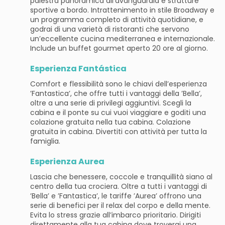
palestra panoramica all’avanguardia e strutture
sportive a bordo. Intrattenimento in stile Broadway e
un programma completo di attività quotidiane, e
godrai di una varietà di ristoranti che servono
un’eccellente cucina mediterranea e internazionale.
Include un buffet gourmet aperto 20 ore al giorno.
Esperienza Fantástica
Comfort e flessibilità sono le chiavi dell’esperienza
’Fantastica’, che offre tutti i vantaggi della ’Bella’,
oltre a una serie di privilegi aggiuntivi. Scegli la
cabina e il ponte su cui vuoi viaggiare e goditi una
colazione gratuita nella tua cabina. Colazione
gratuita in cabina. Divertiti con attività per tutta la
famiglia.
Esperienza Aurea
Lascia che benessere, coccole e tranquillità siano al
centro della tua crociera. Oltre a tutti i vantaggi di
’Bella’ e ’Fantastica’, le tariffe ’Aurea’ offrono una
serie di benefici per il relax del corpo e della mente.
Evita lo stress grazie all’imbarco prioritario. Dirigiti
direttamente alla tua cabina dove troverai una