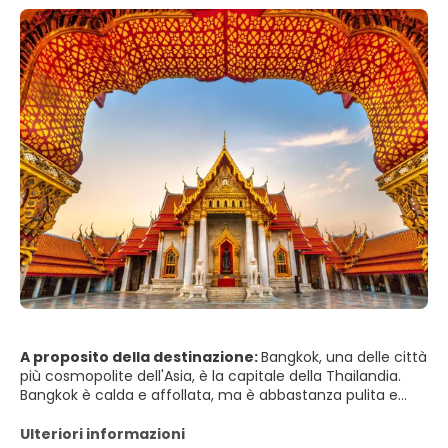
A proposito della destinazione:
Bangkok, una delle città
più cosmopolite dell'Asia, è la capitale della Thailandia.
Bangkok è calda e affollata, ma è abbastanza pulita e
offre molte cose divertenti da fare. Bangkok ha ottimi
negozi, molta cultura, templi incredibili, cibo delizioso e
Ulteriori informazioni