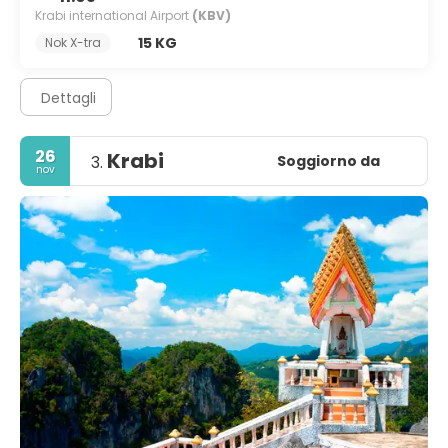
Krabi international Airport
(KBV)
15 KG
Nok X-tra
Dettagli
26
Krabi
Soggiorno da
3.
nov