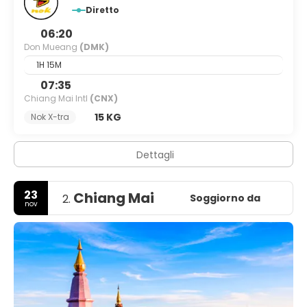
Diretto
06:20
Don Mueang
(DMK)
1H 15M
07:35
Chiang Mai Intl
(CNX)
15 KG
Nok X-tra
Dettagli
23
Chiang Mai
Soggiorno da
2.
nov