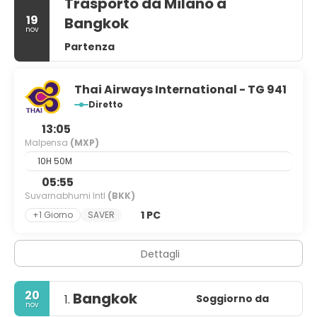
Trasporto da Milano a
19
Bangkok
nov
Partenza
Thai Airways International - TG 941
Diretto
13:05
Malpensa
(MXP)
10H 50M
05:55
Suvarnabhumi Intl
(BKK)
1 PC
+1 Giorno
SAVER
Dettagli
20
Bangkok
Soggiorno da
1.
nov