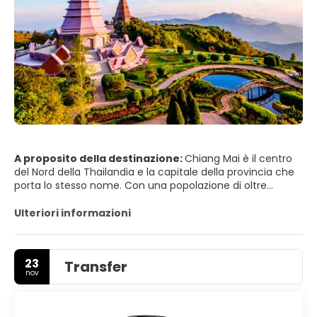
A proposito della destinazione:
Chiang Mai è il centro
del Nord della Thailandia e la capitale della provincia che
porta lo stesso nome. Con una popolazione di oltre
170.000 abitanti nella città vera e propria, è la quinta città
più grande della Thailandia. Situata su una pianura a
Ulteriori informazioni
un'altitudine di 316 m, circondata da montagne e
campagna rigogliosa, è molto più verde e tranquilla
rispetto alla capitale, e ha un'aria cosmopolita e una
23
Transfer
significativa popolazione di espatriati, fattori che hanno
nov
portato molti da Bangkok a stabilirsi permanentemente in
questa "Rosa del Nord".