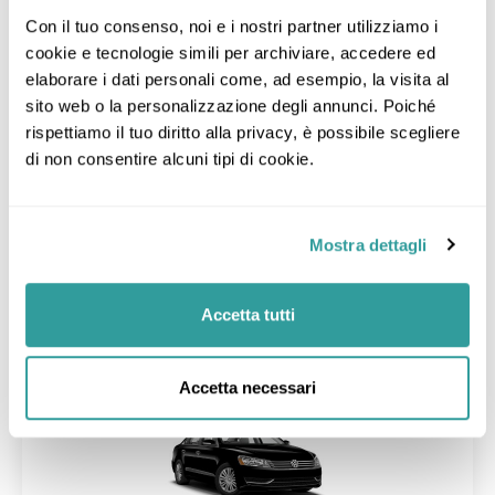
Con il tuo consenso, noi e i nostri partner utilizziamo i 
cookie e tecnologie simili per archiviare, accedere ed 
elaborare i dati personali come, ad esempio, la visita al 
Collection O Room Lanna Hotel
Chiang Mai -
Mostra sulla mappa
> 1,7 km da Centro
sito web o la personalizzazione degli annunci. Poiché 
Molto bene
8,4
rispettiamo il tuo diritto alla privacy, è possibile scegliere 
339
Ristorante
Parcheggio gratuito
Deposito bagagli
di non consentire alcuni tipi di cookie.
Deluxe Double
SOLO PERNOTTAMENTO
Cancellazione gratuita
Mostra dettagli
Dettagli
Accetta tutti
26
Transfer
nov
Accetta necessari