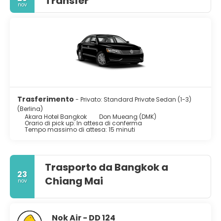
Transfer
nov
Trasferimento
- Privato: Standard Private Sedan (1-3)
(Berlina)
Akara Hotel Bangkok
Don Mueang (DMK)
Orario di pick up: In attesa di conferma
Tempo massimo di attesa: 15 minuti
Trasporto da Bangkok a
23
Chiang Mai
nov
Nok Air - DD 124