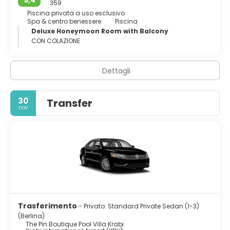
359
Piscina privata a uso esclusivo
Spa & centro benessere
Piscina
Deluxe Honeymoon Room with Balcony
CON COLAZIONE
Dettagli
30
Transfer
nov
Trasferimento
- Privato: Standard Private Sedan (1-3)
(Berlina)
The Pin Boutique Pool Villa Krabi