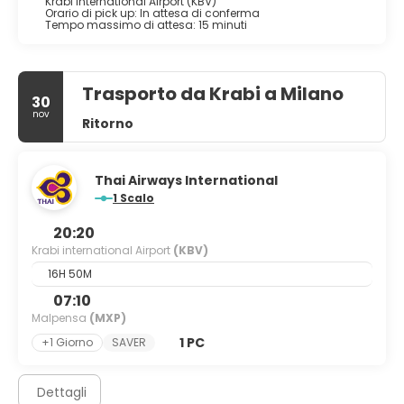
Krabi international Airport (KBV)
Orario di pick up: In attesa di conferma
Tempo massimo di attesa: 15 minuti
Trasporto da Krabi a Milano
30
nov
Ritorno
Thai Airways International
1 Scalo
20:20
Krabi international Airport
(KBV)
16H 50M
07:10
Malpensa
(MXP)
1 PC
+1 Giorno
SAVER
Dettagli