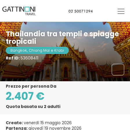
Bangkok, Thailandia
02 50071294
Thailandia tra templi e spiagge
tropicali
Bangkok, Chiang Mai e Krabi
Ref ID:
53608411
Prezzo per persona Da
2.407 €
Quota basata su 2 adulti
Creato:
venerdì 15 maggio 2026
Partenza:
giovedì 19 novembre 2026