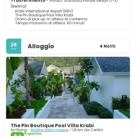
Trasferimento
- Privato: Standard Private Sedan (1-3)
(Berlina)
Krabi international Airport (KBV)
The Pin Boutique Pool Villa Krabi
Orario di pick up: In attesa di conferma
Tempo massimo di attesa: 60 minuti
26
Alloggio
4 Notti
nov
The Pin Boutique Pool Villa Krabi
Ao Nang -
Mostra sulla mappa
> 1,8 km da Centro
Superbo
9,4