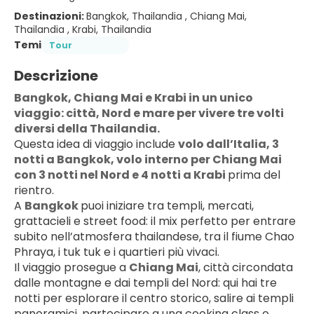
Destinazioni:
Bangkok, Thailandia , Chiang Mai,
Thailandia , Krabi, Thailandia
Temi
Tour
Descrizione
Bangkok, Chiang Mai e Krabi in un unico 
viaggio: città, Nord e mare per vivere tre volti 
diversi della Thailandia.
Questa idea di viaggio include 
volo dall’Italia, 3 
notti a Bangkok, volo interno per Chiang Mai 
con 3 notti nel Nord e 4 notti a Krabi 
prima del 
rientro.
A 
Bangkok 
puoi iniziare tra templi, mercati, 
grattacieli e street food: il mix perfetto per entrare 
subito nell’atmosfera thailandese, tra il fiume Chao 
Phraya, i tuk tuk e i quartieri più vivaci.
Il viaggio prosegue a 
Chiang Mai
, città circondata 
dalle montagne e dai templi del Nord: qui hai tre 
notti per esplorare il centro storico, salire ai templi 
panoramici, partecipare a una cooking class o 