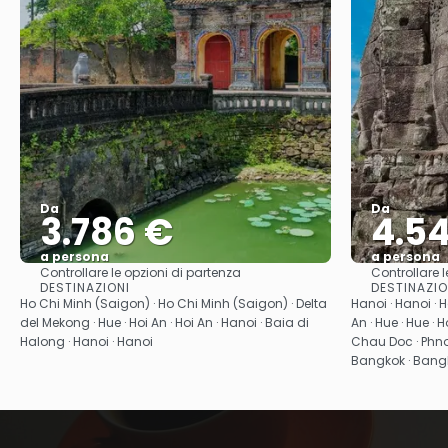
Da
Da
3.786 €
4.5
a persona
a persona
Controllare le opzioni di partenza
Controllare l
Vedere
DESTINAZIONI
DESTINAZIO
Ho Chi Minh (Saigon) · Ho Chi Minh (Saigon) · Delta
Hanoi · Hanoi · H
del Mekong · Hue · Hoi An · Hoi An · Hanoi · Baia di
An · Hue · Hue ·
Halong · Hanoi · Hanoi
Chau Doc · Phno
Bangkok · Bang