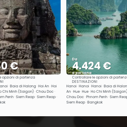
Da
40 €
4.424 €
a persona
e opzioni di partenza
Controllare le opzioni di parten
Vedere
Vedere
NI
DESTINAZIONI
anoi · Baia di Halong · Hoi An · Hoi
Hanoi · Hanoi · Hanoi · Baia di Halong
 Ho Chi Minh (Saigon) · Chau Doc ·
An · Hue · Hue · Ho Chi Minh (Saigon
m Penh · Siem Reap · Siem Reap ·
Chau Doc · Phnom Penh · Siem Reap
kok
Siem Reap · Bangkok