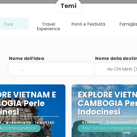
Temi
Tour
Travel
Ponti e Festività
Famigli
Experience
Nome dell’idea
Nome della desti
RE VIETNAM E
EXPLORE VIET
OGIA Perle
CAMBOGIA Per
inesi
Indocinesi
À
4 TRASPORTO
14 NOTTE/I
9 LOCALITÀ
4 TRASPORTO
n Accompagnatore
Tour con Accompagnatore