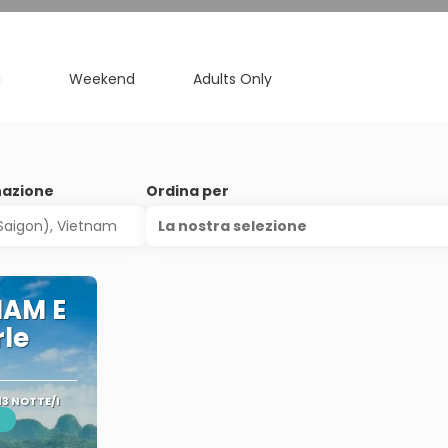
a
Weekend
Adults Only
nazione
Ordina per
La nostra selezione
NAM E
le
13 NOTTE/I