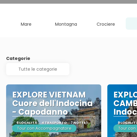
Mare
Montagna
Crociere
Categorie
EXPLORE VIETNAM
EXPLO
Cuore dell'Indocina
CAMB
- Capodanno
Indoc
6 LOCALITÀ
4 TRASPORTO
7 NOTTE/I
9 LOCALIT
Tour con Accompagnatore
Tour co