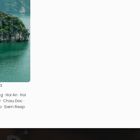
za
 · Hoi An · Hoi
) · Chau Doc ·
 · Siem Reap ·