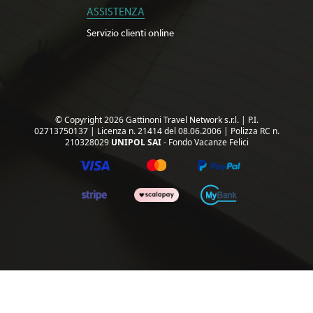
ASSISTENZA
Servizio clienti online
© Copyright 2026 Gattinoni Travel Network s.r.l.
|
P.I.
02713750137
|
Licenza n. 21414 del 08.06.2006
|
Polizza RC n.
210328029
UNIPOL SAI
- Fondo Vacanze Felici