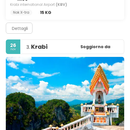
Krabi international Airport
(KBV)
15 KG
Nok X-tra
Dettagli
26
Krabi
Soggiorno da
3.
nov