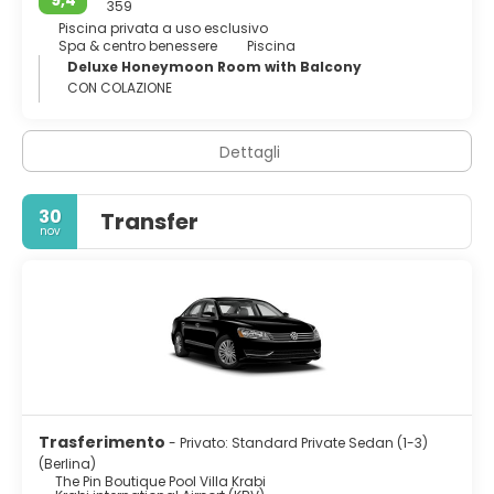
359
Piscina privata a uso esclusivo
Spa & centro benessere
Piscina
Deluxe Honeymoon Room with Balcony
CON COLAZIONE
Dettagli
30
Transfer
nov
Trasferimento
- Privato: Standard Private Sedan (1-3)
(Berlina)
The Pin Boutique Pool Villa Krabi