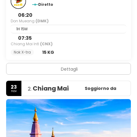
Diretto
06:20
Don Mueang
(DMK)
1H 15M
07:35
Chiang Mai Intl
(CNX)
15 KG
Nok X-tra
Dettagli
23
Chiang Mai
Soggiorno da
2.
nov