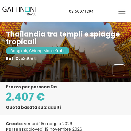
Bangkok, Thailandia
02 50071294
Thailandia tra templi e spiagge
tropicali
Bangkok, Chiang Mai e Krabi
Ref ID:
53608411
Prezzo per persona Da
2.407 €
Quota basata su 2 adulti
Creato:
venerdì 15 maggio 2026
Partenza:
giovedì 19 novembre 2026