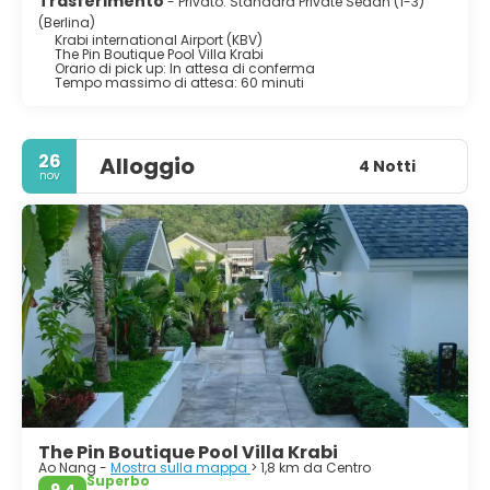
Trasferimento
- Privato: Standard Private Sedan (1-3)
(Berlina)
Krabi international Airport (KBV)
The Pin Boutique Pool Villa Krabi
Orario di pick up: In attesa di conferma
Tempo massimo di attesa: 60 minuti
26
Alloggio
4 Notti
nov
The Pin Boutique Pool Villa Krabi
Ao Nang -
Mostra sulla mappa
> 1,8 km da Centro
Superbo
9,4