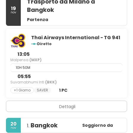
Trasporto da Milano a
19
Bangkok
nov
Partenza
Thai Airways International - TG 941
Diretto
13:05
Malpensa
(MXP)
10H 50M
05:55
Suvarnabhumi Intl
(BKK)
1 PC
+1 Giorno
SAVER
Dettagli
20
Bangkok
Soggiorno da
1.
nov