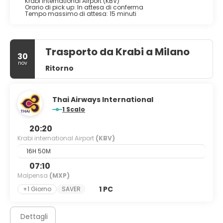
Krabi international Airport (KBV)
Orario di pick up: In attesa di conferma
Tempo massimo di attesa: 15 minuti
Trasporto da Krabi a Milano
30
nov
Ritorno
Thai Airways International
1 Scalo
20:20
Krabi international Airport
(KBV)
16H 50M
07:10
Malpensa
(MXP)
1 PC
+1 Giorno
SAVER
Dettagli