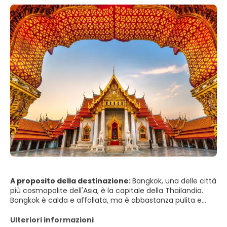
A proposito della destinazione:
Bangkok, una delle città
più cosmopolite dell'Asia, è la capitale della Thailandia.
Bangkok è calda e affollata, ma è abbastanza pulita e
offre molte cose divertenti da fare. Bangkok ha ottimi
negozi, molta cultura, templi incredibili, cibo delizioso e
Ulteriori informazioni