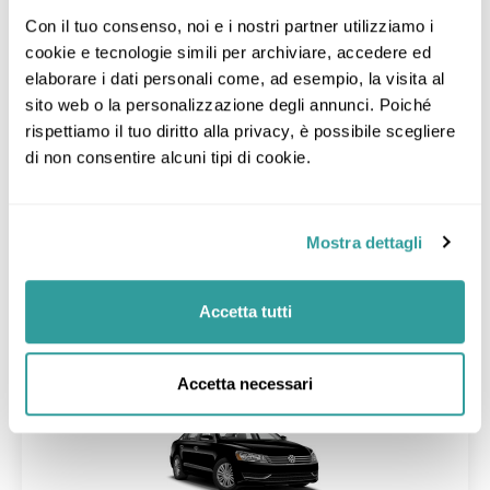
Con il tuo consenso, noi e i nostri partner utilizziamo i 
cookie e tecnologie simili per archiviare, accedere ed 
elaborare i dati personali come, ad esempio, la visita al 
Collection O Room Lanna Hotel
Chiang Mai -
Mostra sulla mappa
> 1,7 km da Centro
sito web o la personalizzazione degli annunci. Poiché 
Molto bene
8,4
rispettiamo il tuo diritto alla privacy, è possibile scegliere 
339
Ristorante
Parcheggio gratuito
Deposito bagagli
di non consentire alcuni tipi di cookie.
Deluxe Double
SOLO PERNOTTAMENTO
Cancellazione gratuita
Mostra dettagli
Dettagli
Accetta tutti
26
Transfer
nov
Accetta necessari