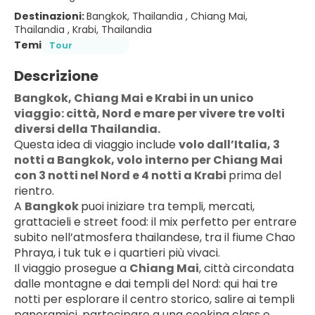
Destinazioni:
Bangkok, Thailandia , Chiang Mai,
Thailandia , Krabi, Thailandia
Temi
Tour
Descrizione
Bangkok, Chiang Mai e Krabi in un unico 
viaggio: città, Nord e mare per vivere tre volti 
diversi della Thailandia.
Questa idea di viaggio include 
volo dall’Italia, 3 
notti a Bangkok, volo interno per Chiang Mai 
con 3 notti nel Nord e 4 notti a Krabi 
prima del 
rientro.
A 
Bangkok 
puoi iniziare tra templi, mercati, 
grattacieli e street food: il mix perfetto per entrare 
subito nell’atmosfera thailandese, tra il fiume Chao 
Phraya, i tuk tuk e i quartieri più vivaci.
Il viaggio prosegue a 
Chiang Mai
, città circondata 
dalle montagne e dai templi del Nord: qui hai tre 
notti per esplorare il centro storico, salire ai templi 
panoramici, partecipare a una cooking class o 