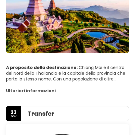
A proposito della destinazione:
Chiang Mai è il centro
del Nord della Thailandia e la capitale della provincia che
porta lo stesso nome. Con una popolazione di oltre
170.000 abitanti nella città vera e propria, è la quinta città
più grande della Thailandia. Situata su una pianura a
Ulteriori informazioni
un'altitudine di 316 m, circondata da montagne e
campagna rigogliosa, è molto più verde e tranquilla
rispetto alla capitale, e ha un'aria cosmopolita e una
23
Transfer
significativa popolazione di espatriati, fattori che hanno
nov
portato molti da Bangkok a stabilirsi permanentemente in
questa "Rosa del Nord".