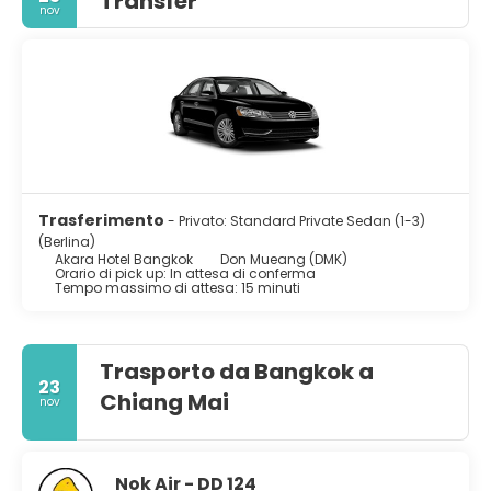
Transfer
nov
Trasferimento
- Privato: Standard Private Sedan (1-3)
(Berlina)
Akara Hotel Bangkok
Don Mueang (DMK)
Orario di pick up: In attesa di conferma
Tempo massimo di attesa: 15 minuti
Trasporto da Bangkok a
23
Chiang Mai
nov
Nok Air - DD 124