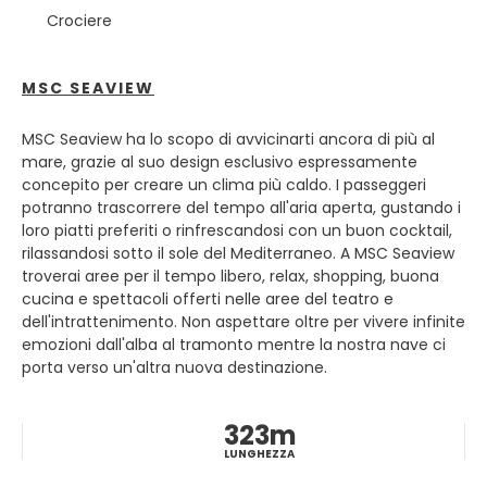
vita e i panorami memorabili. Capri gode di un sole
Crociere
costante e gode della meritata reputazione di Giardino
dell'Eden.
La città di Capri è il principale insediamento dell'isola ed è
MSC SEAVIEW
raggiungibile tramite una funicolare che parte dal molo di
Marina Grande. La piazza principale della città, Piazza
MSC Seaview ha lo scopo di avvicinarti ancora di più al
Umberto, è un'animata zona centrale che contiene alcuni
mare, grazie al suo design esclusivo espressamente
negozi, bar e ristoranti ed è dove termina la funicolare.
concepito per creare un clima più caldo. I passeggeri
Intorno alla piazza si trovano la Torre dell'Orologio e la
potranno trascorrere del tempo all'aria aperta, gustando i
chiesa principale dell'isola, San Stefano.
loro piatti preferiti o rinfrescandosi con un buon cocktail,
Anacapri è il secondo insediamento più grande dell'isola e
rilassandosi sotto il sole del Mediterraneo. A MSC Seaview
si trova un paio di miglia a ovest della città di Capri.
troverai aree per il tempo libero, relax, shopping, buona
Anacapri offre ai visitatori numerosi negozi d'arte e
cucina e spettacoli offerti nelle aree del teatro e
artigianato e anche la possibilità di godersi una gita in
dell'intrattenimento. Non aspettare oltre per vivere infinite
emozioni dall'alba al tramonto mentre la nostra nave ci
porta verso un'altra nuova destinazione.
323m
LUNGHEZZA