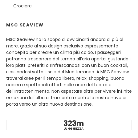
nei vivaci mercati di strada. Passeggiando per le sue vie,
Crociere
incontrerete palazzi in rovina accanto a eleganti teatri,
cortili nascosti e piccoli santuari incastonati nei vicoli. È
caotica, rumorosa e assolutamente affascinante.
MSC SEAVIEW
Iniziate la vostra visita dal centro storico con il Palazzo dei
MSC Seaview ha lo scopo di avvicinarti ancora di più al
Normanni e la sua splendida Cappella Palatina, dove i
mare, grazie al suo design esclusivo espressamente
mosaici bizantini brillano d'oro. Da lì, passeggiate fino al
concepito per creare un clima più caldo. I passeggeri
Duomo di Palermo, un capolavoro che fonde elementi
potranno trascorrere del tempo all'aria aperta, gustando i
arabo-normanni, gotici e barocchi in un'unica struttura.
loro piatti preferiti o rinfrescandosi con un buon cocktail,
Esplorate il crocevia dei Quattro Canti e la vicina Piazza
rilassandosi sotto il sole del Mediterraneo. A MSC Seaview
Pretoria, famosa per la sua imponente fontana ornata di
troverai aree per il tempo libero, relax, shopping, buona
statue. Non perdetevi le chiese della Martorana e di San
cucina e spettacoli offerti nelle aree del teatro e
Cataldo, altra perfetta espressione del patrimonio arabo-
dell'intrattenimento. Non aspettare oltre per vivere infinite
normanno di Palermo e sito Patrimonio dell'Umanità
emozioni dall'alba al tramonto mentre la nostra nave ci
UNESCO.
porta verso un'altra nuova destinazione.
L'anima di Palermo si rivela appieno nei suoi mercati.
Ballarò, Vucciria e Capo traboccano di prodotti freschi,
323m
frutti di mare e street food, accompagnati dalle melodie
LUNGHEZZA
dei venditori. Assaggiate le specialità locali come le