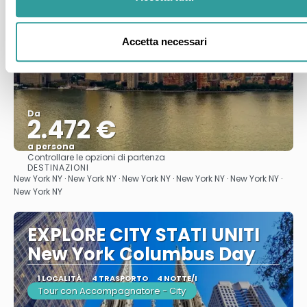
Accetta necessari
Da
2.472 €
a persona
Controllare le opzioni di partenza
Vedere
DESTINAZIONI
New York NY · New York NY · New York NY · New York NY · New York NY ·
New York NY
EXPLORE CITY STATI UNITI
New York Columbus Day
1 LOCALITÀ
4 TRASPORTO
4 NOTTE/I
Tour con Accompagnatore - City