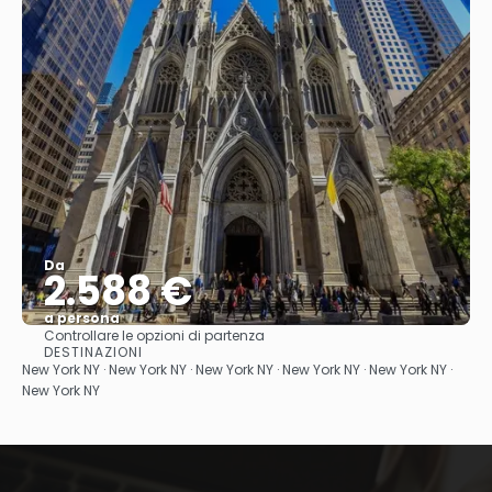
Da
2.588 €
a persona
Controllare le opzioni di partenza
Vedere
DESTINAZIONI
New York NY · New York NY · New York NY · New York NY · New York NY ·
New York NY