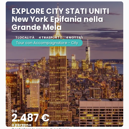
EXPLORE CITY STATI UNITI
New York Epifania nella
Grande Mela
1 LOCALITÀ
4 TRASPORTO
4 NOTTE/I
Tour con Accompagnatore - City
Da
2.487 €
a persona