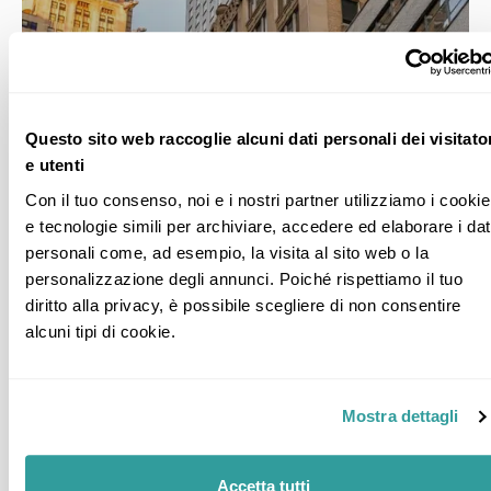
Da
2.880 €
Questo sito web raccoglie alcuni dati personali dei visitato
a persona
e utenti
Controllare le opzioni di partenza
Vedere
DESTINAZIONI
Con il tuo consenso, noi e i nostri partner utilizziamo i cookie 
New York NY · New York NY · New York NY · New York NY · New York NY ·
New York NY
e tecnologie simili per archiviare, accedere ed elaborare i dati
personali come, ad esempio, la visita al sito web o la 
personalizzazione degli annunci. Poiché rispettiamo il tuo 
EXPLORE CITY STATI UNITI
diritto alla privacy, è possibile scegliere di non consentire 
New York Thanksgiving e
alcuni tipi di cookie.
Black Friday
1 LOCALITÀ
4 TRASPORTO
4 NOTTE/I
Tour con Accompagnatore - City
Mostra dettagli
Accetta tutti