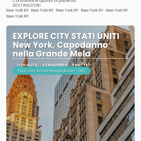
Controllare le opzioni di partenza
Vedere
DESTINAZIONI
New York NY · New York NY · New York NY · New York NY · New York NY ·
New York NY
EXPLORE CITY STATI UNITI
New York, Capodanno
nella Grande Mela
1 LOCALITÀ
4 TRASPORTO
5 NOTTE/I
Tour con Accompagnatore - City