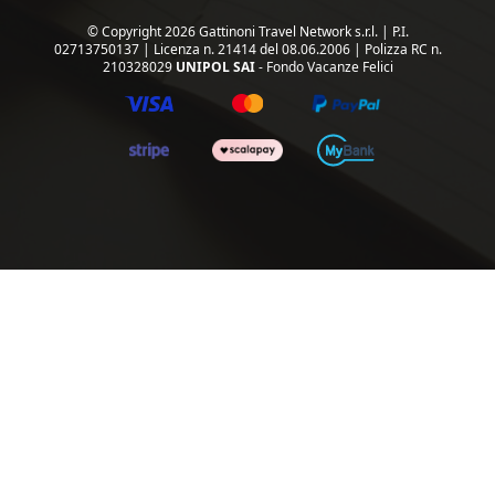
© Copyright 2026 Gattinoni Travel Network s.r.l.
|
P.I.
02713750137
|
Licenza n. 21414 del 08.06.2006
|
Polizza RC n.
210328029
UNIPOL SAI
- Fondo Vacanze Felici