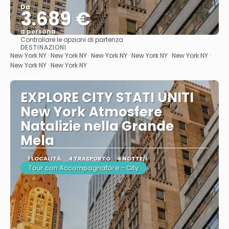
Da
3.689 €
a persona
Controllare le opzioni di partenza
Vedere
DESTINAZIONI
New York NY · New York NY · New York NY · New York NY · New York NY ·
New York NY · New York NY
EXPLORE CITY STATI UNITI
New York Atmosfere
Natalizie nella Grande
Mela
1 LOCALITÀ
4 TRASPORTO
4 NOTTE/I
Tour con Accompagnatore - City