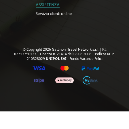
ASSISTENZA
Servizio clienti online
© Copyright 2026 Gattinoni Travel Network s.r.l.
|
P.I.
02713750137
|
Licenza n. 21414 del 08.06.2006
|
Polizza RC n.
210328029
UNIPOL SAI
- Fondo Vacanze Felici