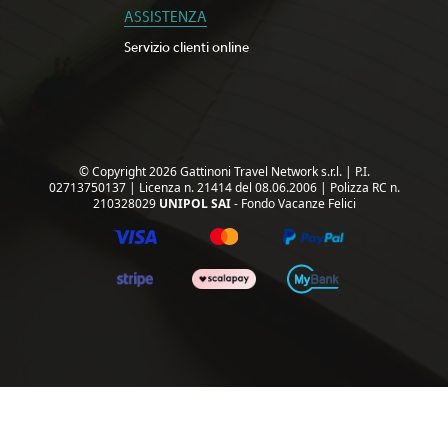
ASSISTENZA
Servizio clienti online
© Copyright 2026 Gattinoni Travel Network s.r.l.
|
P.I.
02713750137
|
Licenza n. 21414 del 08.06.2006
|
Polizza RC n.
210328029
UNIPOL SAI
- Fondo Vacanze Felici